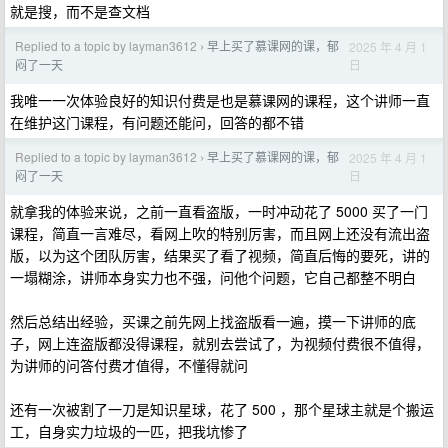
就是搜，而不是查文档
Replied to a topic by layman3612
早上买了慕课网的课，郁
2025 年 4 月 1
›
日
闷了一天
我唯一一次体验良好的知识付费是也是慕课网的课程，这个讲师一直
在维护这门课程，有问题还能问，回答的都不错
Replied to a topic by layman3612
早上买了慕课网的课，郁
2025 年 4 月 1
›
日
闷了一天
就拿我的体验来说，之前一直看盗版，一时冲动花了 5000 买了一门
课程，简直一言难尽，看网上吹的特别厉害，而且网上还没有流出盗
版，以为这个团队厉害，结果买了看了视频，简直后悔的要死，讲的
一塌糊涂，讲师本身实力也不强，问他个问题，它自己都整不明白
然后总结出经验，买课之前先网上找盗版看一遍，摸一下讲师的底
子，网上连盗版都没得课程，就别去尝试了，为视频付费很不值得，
为讲师的问答付费才值得，不懂得就问
还有一次被割了一刀是知识星球，花了 500 ，那个星球主就是个搬运
工，自身实力垃圾的一匹，把我坑惨了