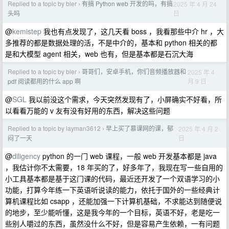
Replied to a topic by bler
有搞 Python web 开发的吗，有搞
2025 年 4 月 24
›
日
头吗
@
kemistep
我也有点发现了，这几天看 boss ，我看那些中介 hr ，大
多推荐的都是数据处理的活，不是中介的，基本和 python 相关的都
是和大模型 agent 相关，web 也有，但是基本都是石沉大海
Replied to a topic by bler
哥哥们，安卓手机，你们音频播放器和
2025 年 4
›
月 9 日
pdf 阅读都用的什么 app 啊
@
SGL
我以前没这个需求，今天突然发现有了，小屏确实不好看，所
以看看万能的 v 友有没有好用的东西，解决这些问题
Replied to a topic by layman3612
早上买了慕课网的课，郁
2025 年 4 月 2
›
日
闷了一天
@
diligency
python 的一门 web 课程，一般 web 开发基本都是 java
，我估计你不太需要，18 年买的了，好多年了，我现在写一些自用的
小工具基本都是基于这门课的代码，最近还开发了一个双语学习的小
功能，打算今年练一下英语听说读的能力，依托于国外的一些经典计
算机课程比如 csapp ，还能加强一下计算机基础，不求能达到随便说
的地步，至少能听懂，这是我今年的一个目标，英语不好，老是吃一
些别人嚼过的东西，虽然没什么不好，但是容易产生依赖，一有问题