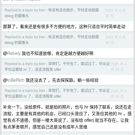
Replied to a topic by bler
有没有适合跑步，平时走动拍摄
2025 年 5 月
›
30 日
vblog 的摄像头
那算了，看来还是有很多不方便的地方，这种只适合平时简单走动
Replied to a topic by bler
有没有适合跑步，平时走动拍摄
2025 年 5 月
›
30 日
vblog 的摄像头
@
Rebely
我也不知道放哪，肯定是越方便越好啊
Replied to a topic by bler
哥哥们，干外包了，面试过了，毕业证
2025 年 4
›
月 29 日
学位证都给 hr 了，说走流程发 offer
@
toBeRich
我还没去了 ，先去探探路，躺一些经验
Replied to a topic by bler
哥哥们，干外包了，面试过了，毕业证
2025 年 4
›
月 29 日
学位证都给 hr 了，说走流程发 offer
补充一下，没给原件，就是拍的照片，也与 hr 保持了联系，说还在走
流程，主要是有其他的机会，已经口头答应了，又答应其他的 hr ，感
觉有点不道德，但是一楼大哥说了，没有给 offerj 就当不存在，让我
有点茅舍顿开，感觉自己还是没有成年人思维