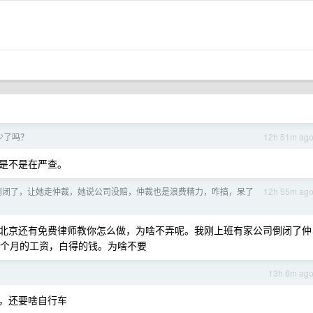
少了吗？
12h 51m ag
是不是在严查。
倒闭了，让她走仲裁，她说公司没赔，仲裁也是浪费精力，咋搞，呆了
12h 55m ag
北京还有免费律师教你怎么做，为啥不弄呢。我刚上班有家公司倒闭了仲
 个月的工资，白得的钱。为啥不要
13h 6m ag
，还要啥自行车