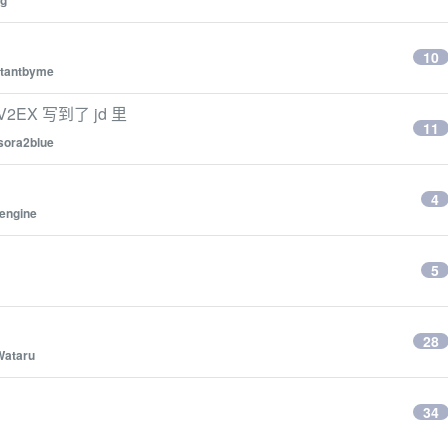
ng
10
tantbyme
X 写到了 jd 里
11
sora2blue
4
engine
5
28
Wataru
34