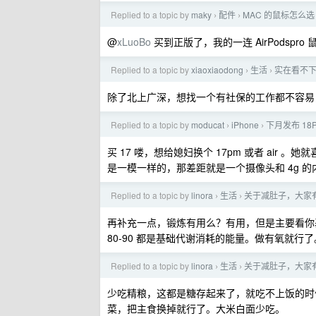
Replied to a topic by
maky
配件
MAC 的鼠标怎么选
›
›
@
xLuoBo
买到正版了，我的一连 AirPodspr
Replied to a topic by
xiaoxiaodong
生活
实在看不
›
›
除了北上广深，想找一个有社保的工作都不容易
Replied to a topic by
moducat
iPhone
下月发布 18
›
›
买 17 喽，想给媳妇换个 17pm 或者 air 
是一模一样的，那差距就是一个摄像头和 4g 的
Replied to a topic by
linora
生活
关于减肚子，大家
›
›
再补充一点，锻炼有用么？有用，但是主要看你
80-90 都是基础代谢消耗的能量。做有氧就行
Replied to a topic by
linora
生活
关于减肚子，大家
›
›
少吃精粮，这都是糖存起来了，就吃不上饭的时
菜，把主食换掉就行了。大米白面少吃。