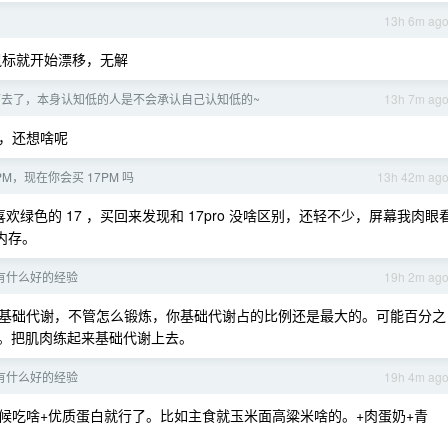
13h 6m ag
o 鼠标就开始漂移，无解
下去了，本身认知低的人是不会承认自己认知低的~
13h 7m ag
，还想啥呢
PM，现在你会买 17PM 吗
13h 42m ag
。她就喜欢绿色的 17 ，买回来发现和 17pro 没啥区别，还轻不少，屏幕我肉眼
内存。
有什么好的经验
19h 2m ag
基础代谢，不管怎么锻炼，你基础代谢占的比例还是最大的。可能百分之
了。把肌肉练起来基础代谢上去。
有什么好的经验
19h 4m ag
候吃啥+优质蛋白就行了。比如主食就玉米面高粱米啥的。+肉蛋奶+青