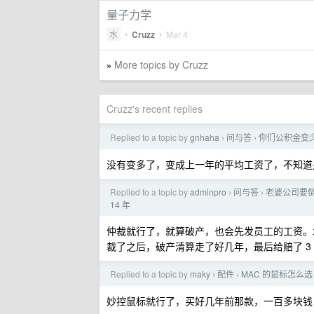
量子力学
水
•
Cruzz
•
Mar 4
More topics by Cruzz
»
Cruzz's recent replies
Replied to a topic by
gnhaha
问与答
你们公积金变
›
›
没有变多了，变成上一年的平均工资了，不知道
Replied to a topic by
adminpro
问与答
老婆公司要
›
›
14 年
仲裁就行了，就算破产，也会先发员工的工资。
裁了之后，破产清算走了好几年，最后给赔了 3
Replied to a topic by
maky
配件
MAC 的鼠标怎么选
›
›
妙控鼠标就行了，买好几年前那款，一百多块钱