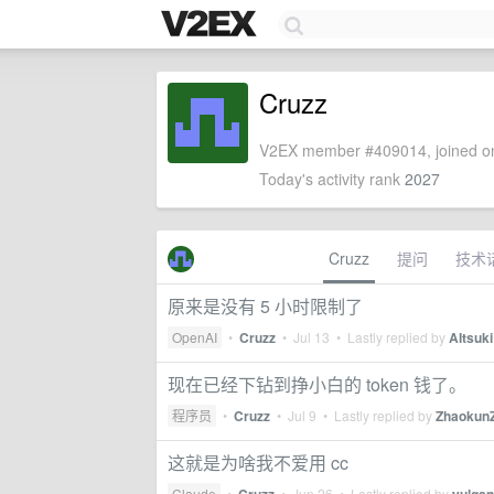
Cruzz
V2EX member #409014, joined on
Today's activity rank
2027
Cruzz
提问
技术
原来是没有 5 小时限制了
OpenAI
•
Cruzz
•
Jul 13
• Lastly replied by
AItsuki
现在已经下钻到挣小白的 token 钱了。
程序员
•
Cruzz
•
Jul 9
• Lastly replied by
Zhaokun
这就是为啥我不爱用 cc
Claude
•
•
Jun 26
• Lastly replied by