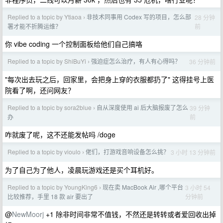
Replied to a topic by Ytiaoa
非技术同事用 Codex 写的项目，怎么部
28 分钟
›
前
署才能不折腾运维？
你 vibe coding 一个控制面板给他们自己搞咯
Replied to a topic by ShiBuYi
强迫症怎么治疗，有人有心得吗？
36 分钟前
›
"每次出去玩之后，回家里，会把身上穿的衣服都扔了" 这得挂号上医
院看了啊，还问网友？
Replied to a topic by sora2blue
自从深度使用 ai 后大脑报废了怎么
39 分钟
›
前
办
咋就废了呢，这不还能发帖吗 /doge
Replied to a topic by vioulo
佬们，打游戏音响设备怎么挑？
3 小时 13 分钟前
›
为了自己为了他人，凌晨玩游戏还是买个耳机好。
Replied to a topic by YoungKing6
现在卖 MacBook Air ,哪个平台
3 小时 54
›
分钟前
比较推荐，手里 18 款 air 要出了
@
NewMoorj
+1 除非时间非常不值钱，不然还是转转或者爱回收出掉