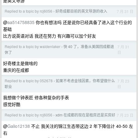
是英文导游
Replied to a topic by rcj6056
好奇成都目前的英文导游的收入
7 月 31 日
›
@
aa514758835
你也有想法吗 还是说你已经具备了进入这个行业的
基础
比方说英语对话 我还在努力 有兴趣可以加个好友
Replied to a topic by waldenlaker
快 40 了，准备从美国回成都退
7 月 31
›
日
休了
好奇楼主是做啥的
重庆的在成都
Replied to a topic by 052678
如果不考虑金钱因素，你希望做什么
7 月 23
›
日
职业
我想做个钟表匠 修各种复杂的手表
感觉好酷
Replied to a topic by rcj6056
xdm 在成都的现在是租房还是买房好
7 月 23 日
›
@
Galio12138
不止 我关注的锦江生态带这边 2 年下降估计 40-50 左
右