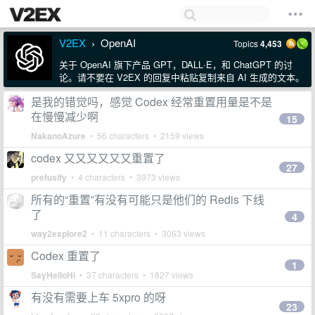
V2EX
OpenAI
Topics
4,453
›
关于 OpenAI 旗下产品 GPT，DALL·E，和 ChatGPT 的讨
论。请不要在 V2EX 的回复中粘贴复制来自 AI 生成的文本。
是我的错觉吗，感觉 Codex 经常重置用量是不是
在慢慢减少啊
15
NakanoAzure
• 56 characters • 2159 views
codex 又又又又又又重置了
27
prefusify
• 4 characters • 3973 views
所有的“重置”有没有可能只是他们的 Redis 下线
了
4
way2explore2
• 11 characters • 3063 views
Codex 重置了
1
SayHelloHi
• 37 characters • 1827 views
有没有需要上车 5xpro 的呀
23