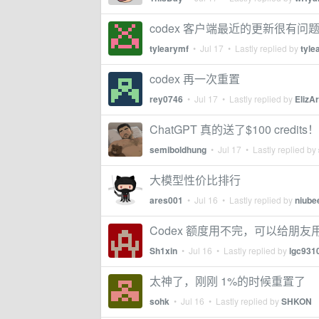
codex 客户端最近的更新很有问
tylearymf
•
Jul 17
• Lastly replied by
tyle
codex 再一次重置
rey0746
•
Jul 17
• Lastly replied by
ElizA
ChatGPT 真的送了$100 credits！
semiboldhung
•
Jul 17
• Lastly replied by
大模型性价比排行
ares001
•
Jul 16
• Lastly replied by
niube
Codex 额度用不完，可以给朋
Sh1xin
•
Jul 16
• Lastly replied by
lgc931
太神了，刚刚 1%的时候重置了
sohk
•
Jul 16
• Lastly replied by
SHKON