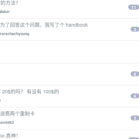
核的方法？
11
Maker
强？为了回答这个问题，我写了个 handbook
3
rorschachyoung
8
只有 20$的吗？ 有没有 100$的
6
y
写小说，浪费两个重制卡
3
kevinfk2
bo 真神！