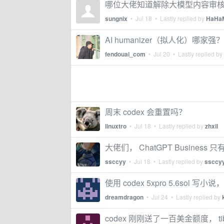
哪位大佬知道解除大模型内容审
sungnix
•
Jul 18
• Lastly replied by
HaHa
AI humanizer（拟人化）哪家
fendouai_com
•
Jul 20
• Lastly replied by
周末 codex 会重置吗？
linuxtro
•
Jul 18
• Lastly replied by
zhxil
大佬们， ChatGPT Business 
ssccyy
•
Jul 18
• Lastly replied by
ssccy
使用 codex 5xpro 5.6sol 
dreamdragon
•
Jul 24
• Lastly replied by
codex 刚刚送了一百美金额度， ti