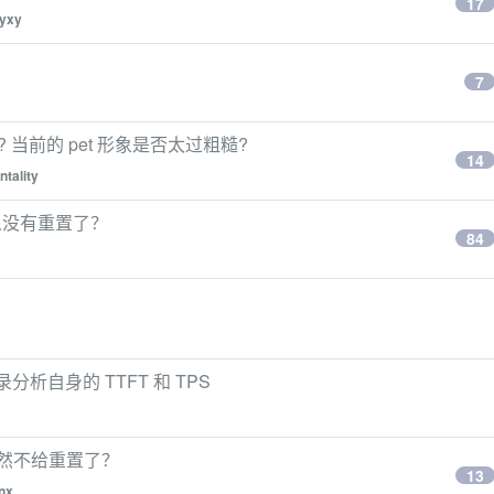
17
ayxy
7
? 当前的 pet 形象是否太过粗糙?
14
tality
么没有重置了？
84
记录分析自身的 TTFT 和 TPS
么突然不给重置了？
13
nx