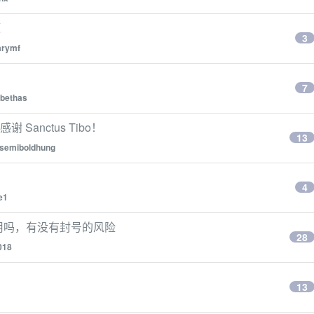
题
3
arymf
7
rbethas
感谢 Sanctus Tibo！
13
semiboldhung
4
e1
友用吗，有没有封号的风险
28
018
13