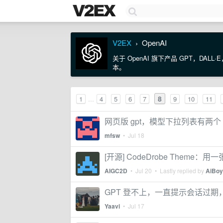
V2EX
OpenAI
›
关于 OpenAI 旗下产品 GPT，DALL
本。
...
8
1
4
5
6
7
9
10
11
网页版 gpt，模型下拉列表有两个 sol， gpt
mfsw
•
Jul 18
[开源] CodeDrobe Theme：用
AIGC2D
•
Jul 20
• Lastly replied by
AiBoy
GPT 登不上，一直提示会话过期
Yaavi
•
Jul 17