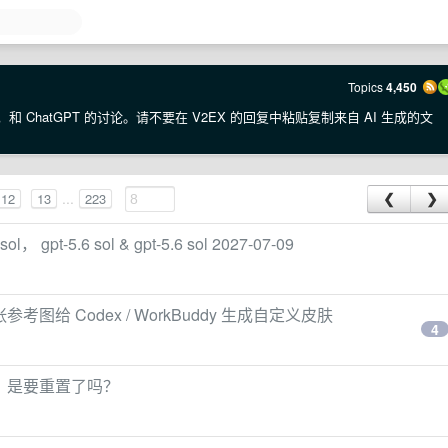
Topics
4,450
·E，和 ChatGPT 的讨论。请不要在 V2EX 的回复中粘贴复制来自 AI 生成的文
...
12
13
223
❮
❯
-5.6 sol & gpt-5.6 sol 2027-07-09
一张参考图给 Codex / WorkBuddy 生成自定义皮肤
4
，是要重置了吗？