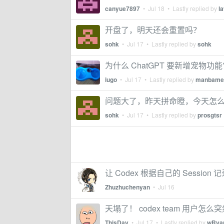
canyue7897
•
Jul 18
• Lastly replied by
l
开盘了，明天还会重置吗？
sohk
•
Jul 17
• Lastly replied by
sohk
为什么 ChatGPT 要新增宠物功能
iugo
•
Jul 17
• Lastly replied by
manbamen
问题大了，昨天拼命瞪，今天怎
sohk
•
Jul 17
• Lastly replied by
prosgtsr
让 Codex 根据自己的 Session 
Zhuzhuchenyan
•
Jul 16
天塌了！ codex team 用户怎
ThisDay
•
Jul 17
• Lastly replied by
wRya