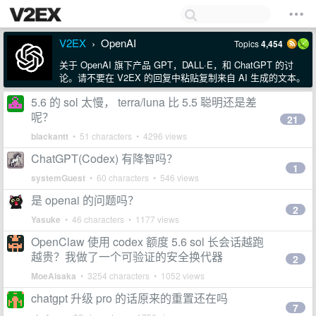
V2EX
OpenAI
Topics
4,454
›
关于 OpenAI 旗下产品 GPT，DALL·E，和 ChatGPT 的讨
论。请不要在 V2EX 的回复中粘贴复制来自 AI 生成的文本。
5.6 的 sol 太慢， terra/luna 比 5.5 聪明还是差
呢？
21
blackantt
• 51 characters • 4296 views
ChatGPT(Codex) 有降智吗？
1
systemGuest
• 60 characters • 546 views
是 openai 的问题吗？
2
Yasuke
• 46 characters • 1177 views
OpenClaw 使用 codex 额度 5.6 sol 长会话越跑
越贵？我做了一个可验证的安全换代器
2
MoeAisaka
• 3254 characters • 1052 views
chatgpt 升级 pro 的话原来的重置还在吗
7