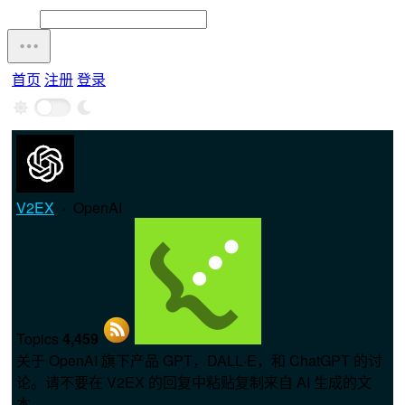
首页
注册
登录
V2EX
›
OpenAI
Topics
4,459
关于 OpenAI 旗下产品 GPT，DALL·E，和 ChatGPT 的讨
论。请不要在 V2EX 的回复中粘贴复制来自 AI 生成的文
本。