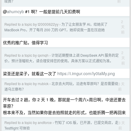
前
续费？
@
ahumcyb
#1 啊？一般是提前几天扣费啊
2
Replied to a topic by t20000622yy
为了让女朋友学 AI，给她买了
›
天
MacBook Pro，开了每月 200 刀的 GPT，她却说我一直在压迫她
前
优秀的推广贴，值得学习
2
Replied to a topic by qxmqh
计划近期整体上调 DeepSeek API 服务的定
›
天
价，预计涨幅较大，请合理安排您的使用。具体方案以正式通知为准。
前
梁圣还是梁子，就看这一次了
https://i.imgur.com/Iy0taMy.png
Replied to a topic by rrubick
北京去大同玩，沿途有草原吗？是否需要绕
3 天
›
前
道乌兰察布？
开车去过 2 趟，你 2 天 1 晚，那就是一个周六+周日啊，中途还要去
草原？
根本来不及，当然如果你是去拍照就走的形式，也能折腾一把再回来
Replied to a topic by andforce
竹知了 iOS 版，已开源，已提交商店，走
3 天
›
前
Testflight 可体验