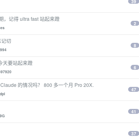
39
得 ultra fast 站起来蹬
2
ves
忘记切
8
994
，今天要站起来蹬
6
697920
aude 的情况吗？ 800 多一个月 Pro 20X.
47
dpl
41
9G
37