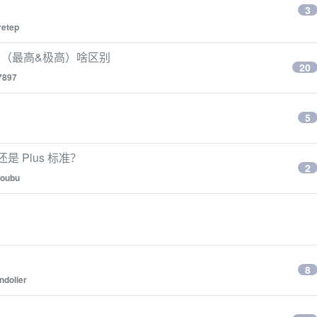
3
retep
两个（最高&极高）啥区别
20
7897
5
是 Plus 标准？
2
oubu
8
ndolier