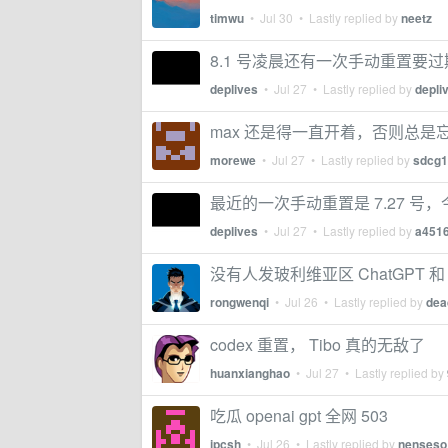
timwu
•
Jul 30
• Lastly replied by
neetz
8.1 号凌晨还有一次手动重置要过期，记
deplives
•
Jul 27
• Lastly replied by
depli
max 还是得一直开着，否则总是
morewe
•
Jul 27
• Lastly replied by
sdcg1
最近的一次手动重置是 7.27 号
deplives
•
Jul 27
• Lastly replied by
a451
没有人发玻利维亚区 ChatGPT 和 Cl
rongwenqi
•
Jul 26
• Lastly replied by
dea
codex 重置， Tibo 真的无敌了
huanxianghao
•
Jul 27
• Lastly replied by
吃瓜 openai gpt 全网 503
ipcsh
•
Jul 26
• Lastly replied by
nenseso