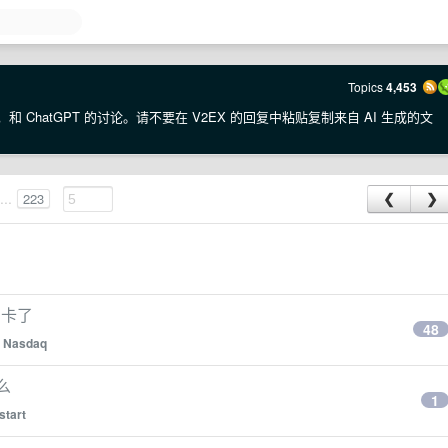
Topics
4,453
·E，和 ChatGPT 的讨论。请不要在 V2EX 的回复中粘贴复制来自 AI 生成的文
...
223
❮
❯
用卡了
48
y
Nasdaq
么
1
start