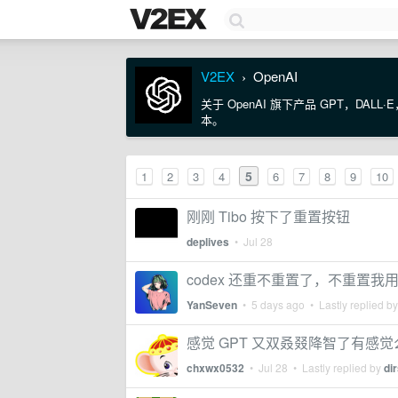
V2EX
OpenAI
›
关于 OpenAI 旗下产品 GPT，DALL
本。
5
1
2
3
4
6
7
8
9
10
刚刚 Tibo 按下了重置按钮
deplives
•
Jul 28
codex 还重不重置了，不重置我
YanSeven
•
5 days ago
• Lastly replied b
感觉 GPT 又双叒叕降智了有感觉
chxwx0532
•
Jul 28
• Lastly replied by
dir