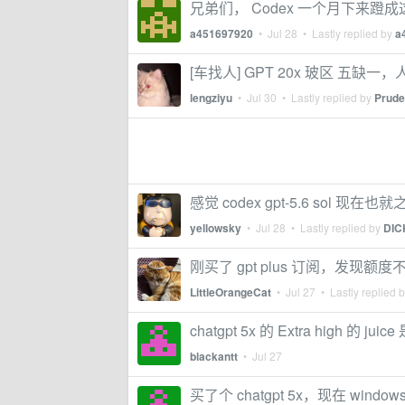
兄弟们， Codex 一个月下来蹬
a451697920
•
Jul 28
• Lastly replied by
a
[车找人] GPT 20x 玻区 五缺一，
lengziyu
•
Jul 30
• Lastly replied by
Prude
感觉 codex gpt-5.6 sol 现在也
yellowsky
•
Jul 28
• Lastly replied by
DIC
刚买了 gpt plus 订阅，发
LittleOrangeCat
•
Jul 27
• Lastly replied 
chatgpt 5x 的 Extra high 的 ju
blackantt
•
Jul 27
买了个 chatgpt 5x，现在 window