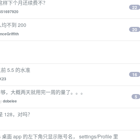
成这样下个月还续费不？
22
451697920
人均不到 200
20
nceGriffith
就之前 5.5 的水准
16
K23
现额度不够，大概两天就用完一周的量了。。。
5
by
dobelee
ice 是 128，对吗？
s 桌面 app 的左下角只显示账号名， settings/Profile 里