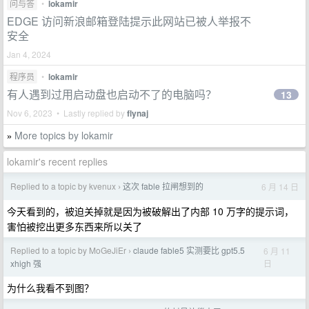
问与答
•
lokamir
EDGE 访问新浪邮箱登陆提示此网站已被人举报不
安全
Jan 4, 2024
程序员
•
lokamir
有人遇到过用启动盘也启动不了的电脑吗？
13
Nov 6, 2023 • Lastly replied by
flynaj
More topics by lokamir
»
lokamir's recent replies
Replied to a topic by kvenux
这次 fable 拉闸想到的
6 月 14 日
›
今天看到的，被迫关掉就是因为被破解出了内部 10 万字的提示词，
害怕被挖出更多东西来所以关了
Replied to a topic by MoGeJiEr
claude fable5 实测要比 gpt5.5
6 月 11
›
日
xhigh 强
为什么我看不到图？