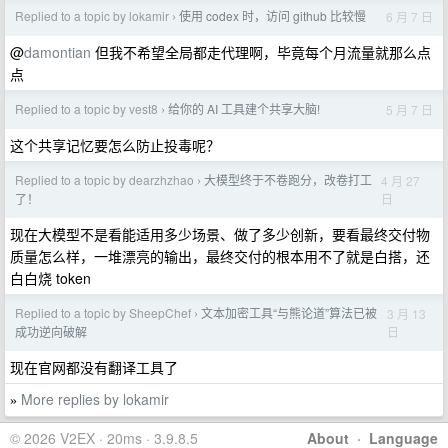
Replied to a topic by lokamir
使用 codex 时，访问 github 比较慢
6 月 7 日
›
@
damontian
但我不希望全局都走代理啊，毕竟每个月流量就那么点
点
Replied to a topic by vest8
给你的 AI 工具建个共享大脑!
5 月 7 日
›
这个共享记忆要怎么防止投毒呢？
Replied to a topic by dearzhzhao
大模型终于不卷跑分，改卷打工
4 月 27
›
日
了！
现在大模型不是看能适用多少场景、做了多少创新，要看最终交付物
质量怎么样，一堆漂亮的输出，最终交付的根本用不了就是白搭，还
白白烧 token
Replied to a topic by SheepChef
文本加密工具“与熊论道”算法已被
3 月 13
›
日
成功逆向破解
现在官网都没有翻译工具了
More replies by lokamir
»
© 2026 V2EX · 20ms · 3.9.8.5
About
·
Language