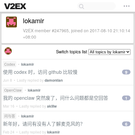
lokamir
V2EX member #247965, joined on 2017-08-10 21:10:14
+08:00
Switch topics list
Codex
•
lokamir
使用 codex 时，访问 github 比较慢
9
Jun 8 • Lastly replied by
damontian
OpenClaw
•
lokamir
我的 openclaw 突然废了，问什么问题都是空回答
1
Mar 16 • Lastly replied by
aklllw
问与答
•
lokamir
新年好，请问有没有人了解麦克风的？
6
Feb 24 • Lastly replied by
lokamir