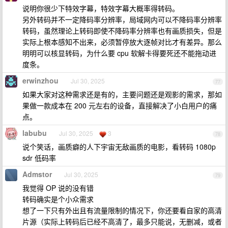
说明你很少下特效字幕，特效字幕大概率得转码。
另外转码并不一定降码率分辨率，局域网内可以不降码率分辨率
转码，虽然理论上转码即使不降码率分辨率也有画质损失，但是
实际上根本感知不出来，必须暂停放大逐帧对比才有差异。那么
明明可以核显转码，为什么要 cpu 软解卡得要死还不能拖动进
度条。
erwinzhou
Jul 30, 2025
77
如果大家对这种需求还是有的，主要问题还是观影的需求，那如
果做一款成本在 200 元左右的设备，直接解决了小白用户的痛
点。
labubu
Jul 30, 2025
3
78
说个笑话，画质癖的人下宇宙无敌画质的电影，看转码 1080p
sdr 低码率
Admstor
Jul 30, 2025
79
我觉得 OP 说的没有错
转码确实是个小众需求
想了一下只有外出且有流量限制的情况下，你还要看自家的高清
片源（实际上转码后已经不高清了，最多只能说，无删减，或者