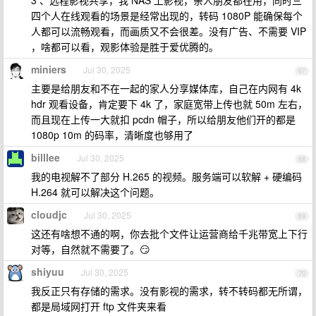
3 、远程影视共享，我 NAS 上影视，亲人朋友都在用，同时三
四个人在线观看的场景是经常出现的，转码 1080P 能确保每个
人都可以流畅观看，而画质又不会很差。没有广告、不需要 VIP
，啥都可以看，观影体验是胜于爱优腾的。
miniers
Jul 30, 2025
67
主要是给朋友和不在一起的家人分享媒体库，自己在内网有 4k
hdr 观看设备，肯定要下 4k 了，家庭宽带上传也就 50m 左右，
而且现在上传一大就扣 pcdn 帽子，所以给朋友他们开的都是
1080p 10m 的码率，清晰度也够用了
billlee
Jul 30, 2025
68
我的电视解不了部分 H.265 的视频。服务端可以软解 + 硬编码
H.264 就可以解决这个问题。
cloudjc
Jul 30, 2025
69
这还有啥想不通的啊，你去批个文件让运营商给千兆带宽上下行
对等，自然就不需要了。😏
shiyuu
Jul 30, 2025
70
我反正只有存储的需求。没有影视的需求，转不转码都无所谓，
都是局域网打开 ftp 文件夹来看