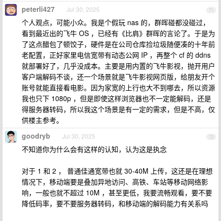
peterli427
Jul 30, 2025
71
个人观点，可能小众。我是个假玩 nas 的，群晖碰都没碰过，
看到最近出的飞牛 OS ，已经有《比肩》群晖的言论了。于是为
了这点醋包了顿饺子，硬件是在公司仓库捡垃圾随便凑的十年前
老配置，正好家里电信宽带有动态公网 IP ，再整个 cf 的 ddns
就部署好了，几乎没成本。主要是用内置的飞牛影视，抛开用户
客户端解码不谈，还一个场景就是飞牛影视网页版，给朋友开个
账号就能直接看电影。因为家宽的上行也大不到哪去，所以资源
我也只下 1080p ，但是即使这样浏览器也不一定能解码，还是
得服务器转码，所以我这个场景是有一定的需求，但是不高，仅
供楼主参考。
goodryb
Jul 30, 2025
72
不知道你为什么会有这样的认知，认为这是执念
对于 1 和 2 ， 普通佳通宽带也就 30-40M 上传，这还是在理想
情况下，移动端要是叠加异地访问、高铁、车站等移动网络影
响，一般也就不超过 10M ，甚至更低，我要流畅观看，要不要
降低码率，要不要服务器转码，和移动端的解码能力有关系吗