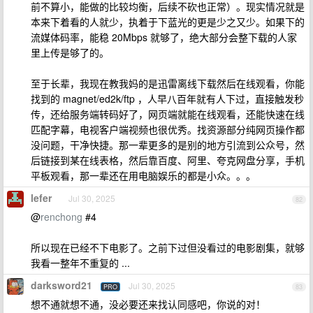
前不算小，能做的比较均衡，后续不砍也正常）。现实情况就是
本来下着看的人就少，执着于下蓝光的更是少之又少。如果下的
流媒体码率，能稳 20Mbps 就够了，绝大部分会整下载的人家
里上传是够了的。
至于长辈，我现在教我妈的是迅雷离线下载然后在线观看，你能
找到的 magnet/ed2k/ftp ，人早八百年就有人下过，直接触发秒
传，还给服务端转码好了，网页端就能在线观看，还能快速在线
匹配字幕，电视客户端视频也很优秀。找资源部分纯网页操作都
没问题，干净快捷。那一辈更多的是别的地方引流到公众号，然
后链接到某在线表格，然后靠百度、阿里、夸克网盘分享，手机
平板观看，那一辈还在用电脑娱乐的都是小众。。。
lefer
Jul 30, 2025
82
@
renchong
#4
所以现在已经不下电影了。之前下过但没看过的电影剧集，就够
我看一整年不重复的 ...
darksword21
Jul 30, 2025
PRO
83
想不通就想不通，没必要还来找认同感吧，你说的对！