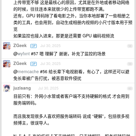
上传带宽不够 这是最核心的原因，尤其是在外地或者移动网络
的时候，往往连本来就很少的上传带宽都跑不满。
还有，GPU 转码除了看电影之外，当你本地部署了一些相册之
类的工具，也会用到，自动生成相册内视频的小尺寸版本用于预
览
如果监控也接入进来，那更是还需要 GPU 编码视频流
ZGeek
Jul 30, 2025
OP
58
@
wyfxnt
#57 嗯 理解了 谢谢，补充了监控的场景
ZGeek
Jul 30, 2025
OP
59
@
memcache
#56 给长辈下电视剧看，有心了，这样还可以避
免长辈被广告打扰，被恶意软件侵扰
juzisang
Jul 30, 2025
60
目前只有：外网小水管或者客户端不支持硬解的格式 才会用到
服务端转码。
而且我发现很多人喜欢把服务端转码 说成 “硬解”，包括很多视
频博主，很误导人。