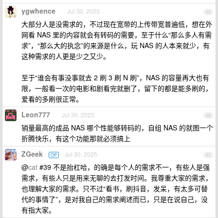
ygwhence
Jul 30, 2025
45
大部分人是没需求的，不过现在宽带的上传带宽普遍低，想在外
网看 NAS 里的内容就会有转码的需要，至于什么“那么多人有需
求”，“那么大的执念”的来源是什么，玩 NAS 的人本来就少，有
这种需求的人更是少之又少。
至于“谁会有事没事就去 2 刷 3 刷 N 刷”，NAS 的容量再大也有
限，一般看一次的电影和剧看完就删了，留下的都是能多刷的，
爱看的多刷很正常。
Leon777
Jul 30, 2025
46
销量最高的成品 NAS 哪个性能够转码的，自组 NAS 的就图一个
折腾快乐，有这个功能那就必须搞上
ZGeek
Jul 30, 2025
OP
47
@
cat
#39 不是抬杠哈，的确是每个人的需求不一，有些人是强
需求，有些人只是用来无聊的去打发时间。我尊重大家的需求，
也理解大家的需求。只不过“看书，刷抖音，发呆，有太多可替
代的事情了”，是对我自己的需求阐述而已，只是在说自己，没
有指大家。