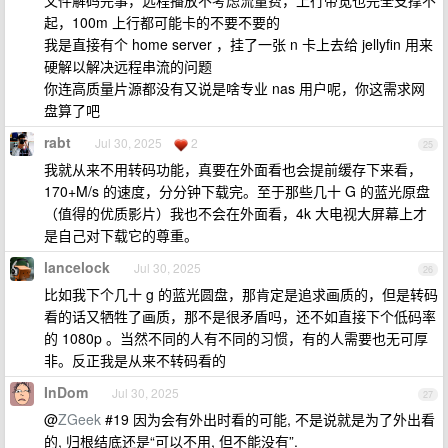
文件解码完事，远程播放不考虑流量费，上行带宽也完全支撑不
起，100m 上行都可能卡的不要不要的
我是直接有个 home server ，挂了一张 n 卡上去给 jellyfin 用来
硬解以解决远程串流的问题
你连高质量片源都没有又说是啥专业 nas 用户呢，你这需求网
盘算了吧
rabt
Jul 30, 2025
2
25
我就从来不用转码功能，真要在外面看也会提前缓存下来看，
170+M/s 的速度，分分钟下载完。至于那些几十 G 的蓝光原盘
（值得的优质影片）我也不会在外面看，4k 大电视大屏幕上才
是自己对下载它的尊重。
lancelock
Jul 30, 2025
26
比如我下个几十 g 的蓝光圆盘，那肯定是追求画质的，但是转码
看的话又牺牲了画质，那不是很矛盾吗，还不如直接下个低码率
的 1080p 。当然不同的人有不同的习惯，有的人需要也无可厚
非。反正我是从来不转码看的
InDom
Jul 30, 2025
27
@
ZGeek
#19 因为会有外出时看的可能, 不是说就是为了外出看
的, 归根结底还是“可以不用, 但不能没有”.