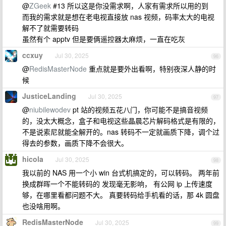
@
ZGeek
#13 所以这是你没需求啊，人家有需求所以用的到
而我的需求就是想在老电视直接放 nas 视频，码率太大的电视
解不了就需要转码
虽然有个 apptv 但是要俩遥控器太麻烦，一直在吃灰
ccxuy
Jul 30, 2025
96
@
RedisMasterNode
重点就是要外出看啊，特别夜深人静的时
候
JusticeLanding
Jul 30, 2025
97
@
niubilewodev
pt 站的视频五花八门，你可能不是搞音视频
的，没太大概念，盒子和电视这些晶晨芯片解码格式是有限的，
不是说索尼就能全解开的。nas 转码不一定就画质下降，调个过
得去的参数，画质下降不会很大。
hicola
Jul 30, 2025
98
我以前的 NAS 用一个小 win 台式机搞定的，可以转码。 两年前
换成群晖一个不能转码的 发现毫无影响， 有公网 ip 上传速度
够，在哪里看都问题不大。 真要转码给手机看的话，那 4k 圆盘
也没啥用啊。
RedisMasterNode
Jul 30, 2025
99