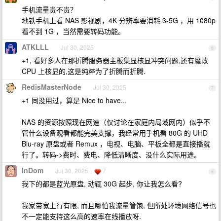
手机流量贵不贵？
地铁手机上看 NAS 影视剧，4K 分辨率要消耗 3-5G ，用 1080p
看不到 1G ，当然需要转码功能。
ATKLLL
Jul 30, 2025
6
+1, 看好多人在那折腾服务器主板集显核显冲突问题,还有魔改
CPU 上核显的,这是纯粹为了折腾而折腾.
RedisMasterNode
Jul 30, 2025
7
+1 同没用过，算是 Nice to have...
NAS 的资源按照现在网速（仅讨论在家庭内局域网内）似乎不
管什么设备观看都能完美支撑，我经常用手机看 80G 的 UHD
Blu-ray 原盘或者 Remux ，电视、电脑、平板全都是直接播就
行了。转码->费时、费电、降低清晰度、没什么实际用途。
InDom
Jul 30, 2025
7
8
我下的都是蓝光原盘, 动辄 30G 起步, 你让我怎么看?
我家带宽上行有限, 而且哪怕我流量管饱, 但所处环境网络信号也
不一定能支持这么高的速率在线播放呀.