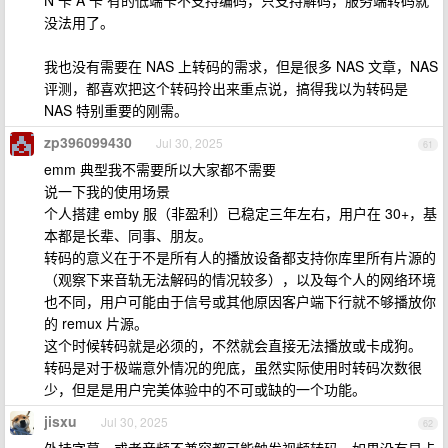
N 卡 A 卡 有的低端卡不支持编码，只支持解码，服务端转码就
没法用了。
我也没有需要在 NAS 上转码的需求，但是很多 NAS 文章，NAS
评测，都喜欢把这个转码拎出来重点说，搞得我以为转码是
NAS 特别重要的刚需。
zp396099430
Jul 30, 2025
61
emm 典型我不需要所以大家都不需要
说一下我的使用场景
个人搭建 emby 服（非盈利）已稳定三年左右，用户在 30+，基
本都是长辈、同事、朋友。
转码的意义在于不是所有人的播放设备都支持你库里所有片源的
（观察下来音轨无法解码的情况较多），以及每个人的网络环境
也不同，用户可能由于信号或其他原因客户端下行就不够播放你
的 remux 片源。
这个时候转码就是必须的，不然就会直接无法播放或卡成狗。
转码是对于极端意外情况的兜底，虽然实际使用时转码次数很
少，但是是用户完美体验中的不可或缺的一个功能。
jisxu
Jul 30, 2025
62