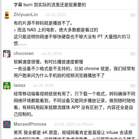
字幕 burn 到实际的流里还是挺重要的
ZhiyuanLin
Jul 30, 2025
21
有的片源不转码就是播放不了。
> 而且 NAS 上的电影，绝大多数都是看过的
这只能说明你网速不够快硬盘也不够大没有 PT 大量囤片的习
惯……
chocotan
Jul 30, 2025
22
软解速度很慢，有时比播放速度都慢
一些设备不少格式是不支持的，比如 chrome 就是，我们经常有
用户跑来问为什么手机拍的视频浏览器播放不了
iamzz
Jul 30, 2025
23
经常移动端看视频就很有用了，只下载一个格式，转码确保不同
网络环境都能看到，不同设备又能同步播放记录，做到随时随地
看，有转码用起来就跟流媒体 APP 没有区别了，内容还全是自
己控制的。
MacsedProtoss
Jul 30, 2025 via iPhone
24
笑死 我全都是 4K 原盘，局域网看肯定是直接让 infuse 去读原