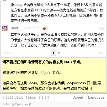
@
ccxuy
哈哈我觉得每个人重点不一样吧，像我 NAS 的意义就
是方便在家里看 UHD 的资源——因为在线视频画质不够好，仅
此而已。我从来不需要在外看 NAS 上的视频，因为没有时间看
完完整的一部电影。
Rat3
Jul 30, 2025
1
100
其实不必纠结于此。既然你本身没有转码的需求，而别人有他们
的考量，大伙也解释了自己的原因。这时若硬要用自己的情况去
反驳，除了让看帖子的大家感到不愉快，还能得到什么呢？
Page 1
1
of 2
2
请不要把任何和邀请码有关的内容发到 NAS 节点。
邀请码相关的内容请使用
/go/in
节点。
如果没有发送到 /go/in，那么会被移动到 /go/pointless 同时账号
会被降权。如果持续触发这样的移动，会导致账号被禁用。
© 2026 V2EX · 182ms · 3.9.8.5
About
·
Language
GLM-5 ✖️ Openclaw🦞