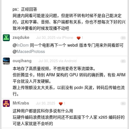
ps：正经回答
网速内网看可能是没问题，但是转不转有时候不是自己能决定
的，这和字幕、音频、客户端都有关系，你也不想每次下好的兴
致冲冲要看的时候发现播不动吧
zsqduke
Jul 30, 2025 via iPhone
1
84
@
InDom
同一个电影再下一个 webdl 版本专门用来外网看即可
@
MacsedProtoss
ouqihang
Jul 30, 2025 via Android
85
本地存了高质量视频，不想用爱奇艺等流媒体。
但折腾显卡，特别 ARM 架构的 GPU 转码的确折腾，有些 ARM
平台就没人开发硬解。
跟上传限额没太大关系，以前没有 pcdn 风波，转码后传输也流
行。
MrKrabs
Jul 30, 2025
1
86
这种用户都是民科你多说有什么用
玩硬件编码浪费钱浪费时间还不如直接下个人家 x265 编码好的
可是人家就是不会听的