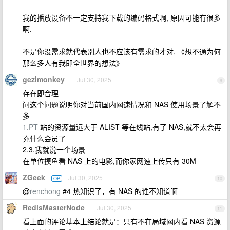
我的播放设备不一定支持我下载的编码格式啊, 原因可能有很多
啊.
不是你没需求就代表别人也不应该有需求的才对, 《想不通为何
那么多人有我即全世界的想法》
gezimonkey
Jul 30, 2025
9
存在即合理
问这个问题说明你对当前国内网速情况和 NAS 使用场景了解不
多
1.PT
站的资源量远大于 ALIST 等在线站,有了 NAS,就不太会再
充什么会员了
2.3.我就说一个场景
在单位摸鱼看 NAS 上的电影,而你家网速上传只有 30M
ZGeek
Jul 30, 2025
OP
10
@
renchong
#4 热知识了，有 NAS 的谁不知道啊
RedisMasterNode
Jul 30, 2025
11
看上面的评论基本上结论就是：只有不在局域网内看 NAS 资源