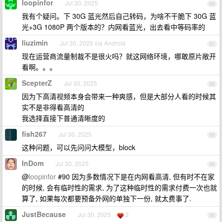
loopinfor
Jul 30, 2025
90
我有个疑问。下 30G 蓝光然后自己转码，为啥不干脆下 30G 蓝
光+3G 1080P 两个版本的？内网看蓝光，出去看中等码率的
liuzimin
Jul 30, 2025 via Android
91
现在运营商流量制裁不是很火吗？就这网络环境，哪敢原片敞开
看啊。。。
ScepterZ
Jul 30, 2025
92
因为下高清视频本身会带来一种爽感，但是大部分人看的时候其
实不是非得看高清的
我选择直接下普通清晰度的
fish267
Jul 30, 2025
93
这种问题，可以先问问大模型，block
InDom
Jul 30, 2025
94
@
loopinfor
#90 因为多数情况下是在内网看高清, 但有时不在家
的时候, 会有临时性的需求, 为了这种临时性的需求付费一次也就
算了, 如果每次都要预备外网的单独下一份, 就太费事了.
JustBecause
Jul 30, 2025
2
95