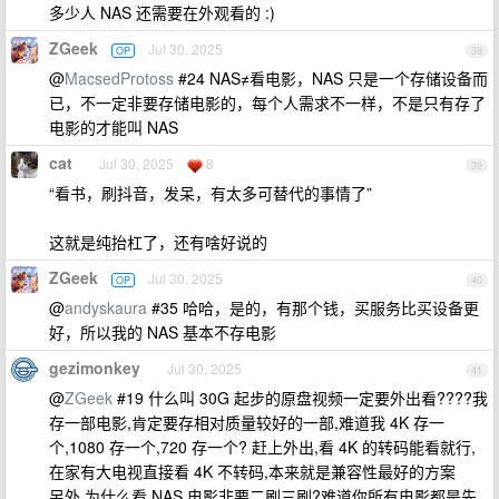
多少人 NAS 还需要在外观看的 :)
ZGeek
Jul 30, 2025
OP
38
@
MacsedProtoss
#24 NAS≠看电影，NAS 只是一个存储设备而
已，不一定非要存储电影的，每个人需求不一样，不是只有存了
电影的才能叫 NAS
cat
Jul 30, 2025
8
39
“看书，刷抖音，发呆，有太多可替代的事情了”
这就是纯抬杠了，还有啥好说的
ZGeek
Jul 30, 2025
OP
40
@
andyskaura
#35 哈哈，是的，有那个钱，买服务比买设备更
好，所以我的 NAS 基本不存电影
gezimonkey
Jul 30, 2025
41
@
ZGeek
#19 什么叫 30G 起步的原盘视频一定要外出看????我
存一部电影,肯定要存相对质量较好的一部,难道我 4K 存一
个,1080 存一个,720 存一个? 赶上外出,看 4K 的转码能看就行,
在家有大电视直接看 4K 不转码,本来就是兼容性最好的方案
另外,为什么看 NAS 电影非要二刷三刷?难道你所有电影都是先