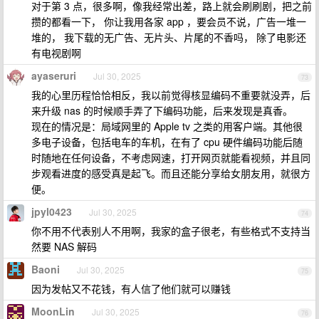
对于第 3 点，很多啊，像我经常出差，路上就会刷刷剧，把之前
攒的都看一下， 你让我用各家 app ，要会员不说，广告一堆一
堆的， 我下载的无广告、无片头、片尾的不香吗， 除了电影还
有电视剧啊
ayaseruri
Jul 30, 2025
73
我的心里历程恰恰相反，我以前觉得核显编码不重要就没弄，后
来升级 nas 的时候顺手弄了下编码功能，后来发现是真香。
现在的情况是：局域网里的 Apple tv 之类的用客户端。其他很
多电子设备，包括电车的车机，在有了 cpu 硬件编码功能后随
时随地在任何设备，不考虑网速，打开网页就能看视频，并且同
步观看进度的感受真是起飞。而且还能分享给女朋友用，就很方
便。
jpyl0423
Jul 30, 2025
74
你不用不代表别人不用啊，我家的盒子很老，有些格式不支持当
然要 NAS 解码
Baoni
Jul 30, 2025
75
因为发帖又不花钱，有人信了他们就可以赚钱
MoonLin
Jul 30, 2025
76