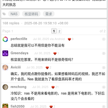
大的执念
NAS
核显转码
需求
168 replies
•
2025-08-20 19:58:10 +08:00
Page 1
1
of 2
2
perfectlife
Jul 30, 2025 via Android
9
1
总结就是我可以不用但是你不能没有
Greendays
Jul 30, 2025
1
2
核显就在那里，不用来转码不是很奇怪吗？
Aviciii
Jul 30, 2025
2
3
确实，我的观点跟你挺像的，如果想看转码后的视频，我还不如
开个会员。Nas 我就是为了看原盘高码率才用的
renchong
Jul 30, 2025
21
4
冷知识：nas 不是用来看电影的，nas 是用来下电影的，下好后
没几个会去看的
fish2050
Jul 30, 2025
2
5