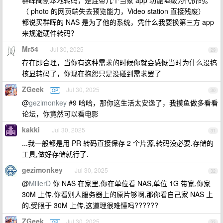
群晖阉割本地转码，是连带几个当家 app 功能降级为代价的。
（ photo 的网页端失去预览能力，Video station 直接残废）
都说买群晖的 NAS 是为了他的系统，凭什么我要换第三方 app
来规避硬件转码？
Mr54
Jul 30, 2025
29
存在即合理，当你有这种需求的时候你就会感慨当时为什么没搞
核显转码了，你现在抱怨只是没碰到需求罢了
ZGeek
Jul 30, 2025
OP
30
@
gezimonkey
#9 哈哈，那你这生活太安逸了，我摸鱼做多看看
论坛，你竟然可以看电影
kakki
Jul 30, 2025
31
...我一般都是用 PR 转码直接保存 2 个片源,转码没必要.存储的
工具,做好存储就行了.
gezimonkey
Jul 30, 2025
32
@
MillerD
你 NAS 在家里,你在单位看 NAS,单位 1G 带宽,你家
30M 上传,你看别人服务器上的原片够啊,那你看自己家 NAS 上
的,受限于 30M 上传,这道理很难懂吗??????
ZGeek
Jul 30, 2025
OP
33