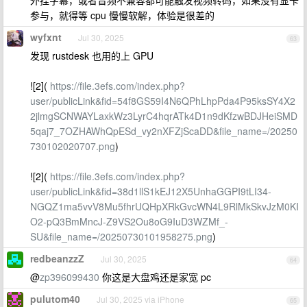
外挂字幕，或者音频不兼容都可能触发视频转码，如果没有显卡
参与，就得等 cpu 慢慢软解，体验是很差的
wyfxnt
Jul 30, 2025
63
发现 rustdesk 也用的上 GPU
![2](
https://file.3efs.com/index.php?
user/publicLink&fid=54f8GS59I4N6QPhLhpPda4P95ksSY4X2
2jlmgSCNWAYLaxkWz3LyrC4hqrATk4D1n9dKfzwBDJHeiSMD
5qaj7_7OZHAWhQpESd_vy2nXFZjScaDD&file_name=/20250
730102020707.png
)
![2](
https://file.3efs.com/index.php?
user/publicLink&fid=38d1llS1kEJ12X5UnhaGGPI9tLI34-
NGQZ1ma5vvV8Mu5fhrUQHpXRkGvcWN4L9RlMkSkvJzM0KI
O2-pQ3BmMncJ-Z9VS2Ou8oG9IuD3WZMf_-
SU&file_name=/20250730101958275.png
)
redbeanzzZ
Jul 30, 2025
64
@
zp396099430
你这是大盘鸡还是家宽 pc
pulutom40
Jul 30, 2025 via iPhone
65