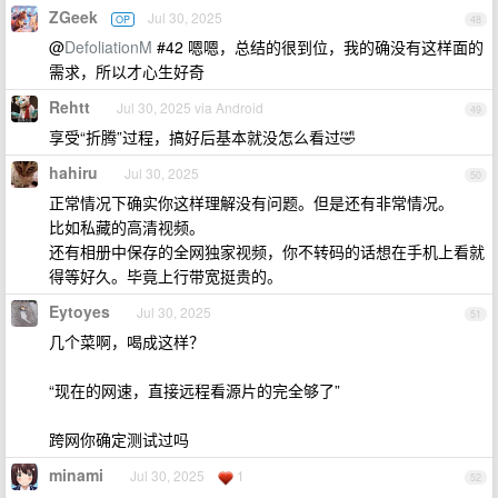
ZGeek
Jul 30, 2025
OP
48
@
DefoliationM
#42 嗯嗯，总结的很到位，我的确没有这样面的
需求，所以才心生好奇
Rehtt
Jul 30, 2025 via Android
49
享受“折腾”过程，搞好后基本就没怎么看过🤣
hahiru
Jul 30, 2025
50
正常情况下确实你这样理解没有问题。但是还有非常情况。
比如私藏的高清视频。
还有相册中保存的全网独家视频，你不转码的话想在手机上看就
得等好久。毕竟上行带宽挺贵的。
Eytoyes
Jul 30, 2025
51
几个菜啊，喝成这样？
“现在的网速，直接远程看源片的完全够了”
跨网你确定测试过吗
minami
Jul 30, 2025
1
52