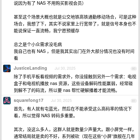
说因为有了 NAS 不用购买影视会员）
甚至这个场景大概也就是公交地铁高铁通勤移动场合，可是这种
场合，我想了下，其实不说家里上行宽带了，就是信号本身也不
能说保证一直流畅，我宁愿预缓存
总之是个小众需求没毛病
我自己也有 NAS ，但是我其实出门在外大部分情况也没有时间
看
JusticeLanding
Jul 30, 2025
80
除了手机平板看视频的需求外，你没接触到另外一个需求：电视
盒子和电视机播放 nas 资源，这些设备解码性能羸弱，经常碰
到解不了的码流，所以要 nas 帮忙硬解播着才能流畅。
squarefong17
Jul 30, 2025
81
首先，有人就有屯蓝光，然后在不能承受这么高码率的情况下
看，所以觉得 NAS 转码多重要。
其次，没这么多人，这群人就是数量少声量大。跟小屏党一样，
通常结局就是卖的不好，系列被砍（现在这些“小屏”旗舰在几年