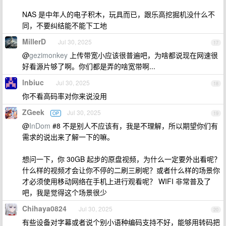
NAS 是中年人的电子积木，玩具而已，跟乐高挖掘机没什么不
同，不要纠结能不能下工地
MillerD
Jul 30, 2025
17
@
gezimonkey
上传带宽小应该很普遍吧，为啥都说现在网速很
好看源片够了啊。你们都是弄的啥宽带啊...
lnbiuc
Jul 30, 2025
18
你不看高码率对你来说没用
ZGeek
Jul 30, 2025
OP
19
@
InDom
#8 不是别人不应该有，我是不理解，所以期望你们有
需求的说出来了解一下的嘛。
想问一下，你 30GB 起步的原盘视频，为什么一定要外出看呢？
什么样的视频才会让你不停的二刷三刷呢？或者什么样的场景你
才必须使用移动网络在手机上进行观看呢？ WIFI 非常普及了
吧，我是觉得这个场景很少
Chihaya0824
Jul 30, 2025
20
有些设备对字幕或者说个别小语种编码支持不好，能够用转码把