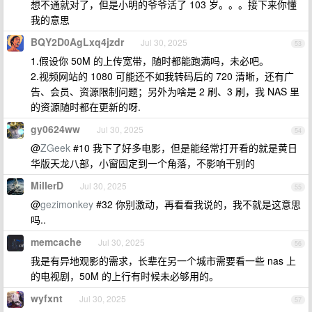
想不通就对了，但是小明的爷爷活了 103 岁。。。接下来你懂
我的意思
BQY2D0AgLxq4jzdr
Jul 30, 2025
53
1.假设你 50M 的上传宽带，随时都能跑满吗，未必吧。
2.视频网站的 1080 可能还不如我转码后的 720 清晰，还有广
告、会员、资源限制问题；另外为啥是 2 刷、3 刷，我 NAS 里
的资源随时都在更新的呀.
gy0624ww
Jul 30, 2025
54
@
ZGeek
#10 我下了好多电影，但是能经常打开看的就是黄日
华版天龙八部，小窗固定到一个角落，不影响干别的
MillerD
Jul 30, 2025
55
@
gezimonkey
#32 你别激动，再看看我说的，我不就是这意思
吗..
memcache
Jul 30, 2025
56
我是有异地观影的需求，长辈在另一个城市需要看一些 nas 上
的电视剧，50M 的上行有时候未必够用的。
wyfxnt
Jul 30, 2025
57