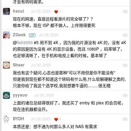
才会有转码需求。
hscui
Jul 30, 2025
1
12
现在的网速，直接远程看源片的完全够了？？
根本不够，现在 ISP 都不做人，上传限得要死
ZGeek
Jul 30, 2025
OP
13
@
fish2050
#5 用不到 4K ，因为我的片源没有 4K 的，没有 4K
的原因是因为没有 4K 的显示设备，而且 1080P ，码率够了，
也足够清晰了，在手机和电视上看的时候，基本够了
Shaar
Jul 30, 2025
14
我也有这个疑问,心态也是那种"可以不用但是你不能没有"
但是我到现在都不知道这个转码有什么用,什么软解硬解之类的,
只是你给了我这个选学校,我就想要牛逼的.........很无稽
yyysuo
Jul 30, 2025
15
上面的诸位总结得很好了，我还买了 emby 和 plex 的会员呢，
现在连机器都没开。
BYDH
Jul 30, 2025
4
16
本质还是：想不通为何那么多人对 NAS 有需求