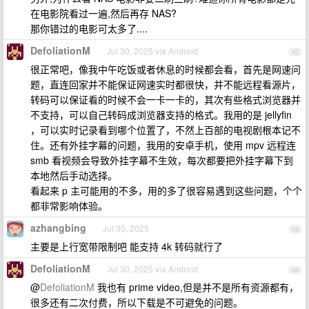
在电影院看过一遍,然后再存 NAS?
那你错过的电影可太多了....
DefoliationM
Jul 30, 2025 via Android
42
很正常吧，像我中午吃饭或者休息的时候都会看，首先是网速问
题，直连回家并不能保证网速实时都很快，并不能远程看源片，
转码可以保证看的时候不会一卡一卡的，其次有些格式浏览器并
不支持，可以自己转码成浏览器支持的格式。我用的是 jellyfin
，可以实时记录看到哪个位置了，不然上百部的电视剧根本记不
住。还有外挂字幕的问题，我用的安卓手机，使用 mpv 远程连
smb 看视频会导致外挂字幕不生效，每次都要把外挂字幕下到
本地然后手动选择。
看起来 p 主可能用的不多，用的多了很容易遇到这些问题，个个
都非常影响体验。
azhangbing
Jul 30, 2025
43
主要是上行宽带限制吧 能支持 4k 转码就行了
DefoliationM
Jul 30, 2025 via Android
44
@
DefoliationM
我也有 prime video,但是并不是所有资源都有，
很多还有二次付费，所以下载是不可避免的问题。