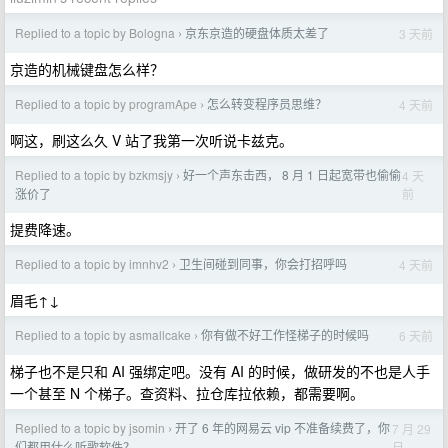
Replied to a topic by Bologna
京东京造的硬盘体质太差了
3 天前
›
京造的机械键盘怎么样？
Replied to a topic by programApe
怎么转变程序员思维？
4 天前
›
啊这，刷这么久 V 站了我第一次听说卡兹克。
Replied to a topic by bzkmsjy
好一个声东击西， 8 月 1 日起宽带也偷偷
4 天
›
前
涨价了
提费降速。
Replied to a topic by imnhv2
卫生间碰到同事，你会打招呼吗
4 天前
›
眉毛↑↓
Replied to a topic by asmallcake
你有做不好工作怪梯子的时候吗
6 天前
›
梯子也不是只和 AI 强绑定吧。没有 AI 的时候，做研发的不也是人手
一个甚至 N 个梯子。查资料、拉仓库拉依赖，都需要啊。
Replied to a topic by jsomin
开了 6 年的网易云 vip 不准备续费了，你
7 月 29
›
日
们都用什么听歌软件？