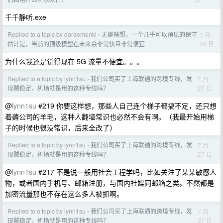
千千静听.exe
Replied to a topic by doraemonki
无聊瞎想，一个几乎可以预见的保守
7 月
›
28 日
估计是，当前的顶级模型在未来会非常快且非常便宜
为什么我还是觉得现在 5G 流量不便宜。。。
Replied to a topic by lynn1su
我们公司买了上海联通的跨境专线，发
7 月
›
27 日
现贼稳定，机场就是用的这种专线吗？
@
lynn1su
#219 你要这样想，那些人自己连个梯子都搞不定，还只想
着薅公司的羊毛，这种人翻墙常识也必然不会有啊。（我最开始用梯
子的时候也很没常识，后来全改了）
Replied to a topic by lynn1su
我们公司买了上海联通的跨境专线，发
7 月
›
27 日
现贼稳定，机场就是用的这种专线吗？
@
lynn1su
#217 不是说一般用社会工程学吗，比如关注了某某敏感人
物，或者国内手机号、邮箱注册，与国内社媒同邮箱之类。不然都是
加密流量那也不存在这么多人被抓啊。
Replied to a topic by lynn1su
我们公司买了上海联通的跨境专线，发
7 月
›
27 日
现贼稳定，机场就是用的这种专线吗？