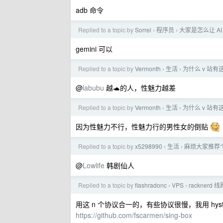
adb 命令
Replied to a topic by
Sorrel
程序员
大家是怎么让 A
›
›
gemini 可以
Replied to a topic by
Vermonth
生活
为什么 v 站
›
›
@
labubu
越🐢的人，性魅力越差
Replied to a topic by
Vermonth
生活
为什么 v 站
›
›
因为性魅力不行，性魅力行的男性女的倒贴
Replied to a topic by
x5298990
生活
麻烦大家推荐个
›
›
@
Lowlife
韩剧仙人
Replied to a topic by
flashradonc
VPS
racknerd 
›
›
用这 n 个协议合一的，有些协议很慢，我用 hy
https://github.com/fscarmen/sing-box