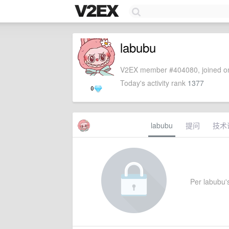
labubu
V2EX member #404080, joined on
Today's activity rank
1377
0
labubu
提问
技术
Per labubu's