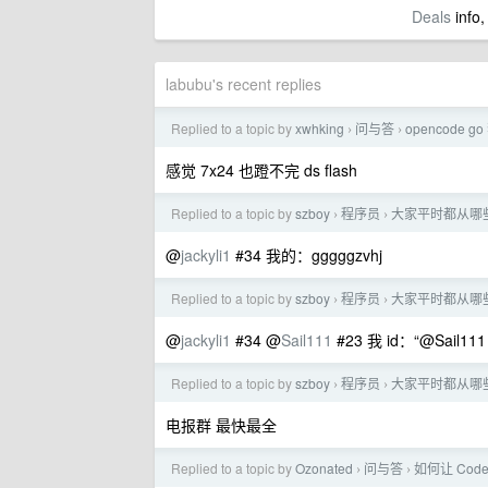
Deals
info,
labubu's recent replies
Replied to a topic by
xwhking
问与答
opencode 
›
›
感觉 7x24 也蹬不完 ds flash
Replied to a topic by
szboy
程序员
大家平时都从哪些
›
›
@
jackyli1
#34 我的：gggggzvhj
Replied to a topic by
szboy
程序员
大家平时都从哪些
›
›
@
jackyli1
#34 @
Sail111
#23 我 id：“@Sail111 
Replied to a topic by
szboy
程序员
大家平时都从哪些
›
›
电报群 最快最全
Replied to a topic by
Ozonated
问与答
如何让 Cod
›
›