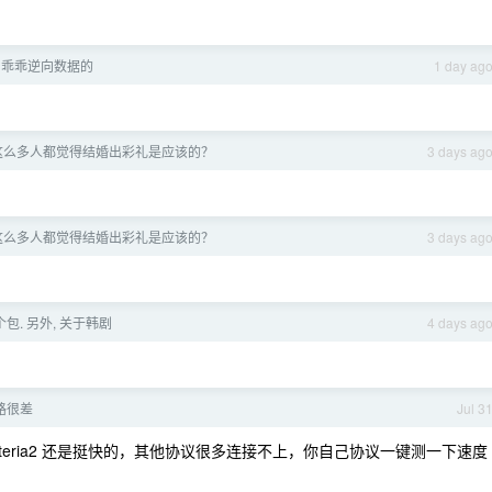
I 乖乖逆向数据的
1 day ag
有这么多人都觉得结婚出彩礼是应该的？
3 days ag
有这么多人都觉得结婚出彩礼是应该的？
3 days ag
包. 另外, 关于韩剧
4 days ag
线路很差
Jul 3
steria2 还是挺快的，其他协议很多连接不上，你自己协议一键测一下速度