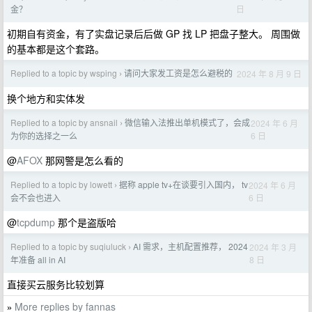
日
金？
初期自有资金，有了实盘记录后后做 GP 找 LP 把盘子整大。 周围做
的基本都是这个套路。
Replied to a topic by wsping
请问大家发工资是怎么避税的
2024 年 8 月 9 日
›
换个地方和实体发
Replied to a topic by ansnail
微信输入法推出单机模式了，会成
2024 年 6 月
›
6 日
为你的选择之一么
@
AFOX
那网警是怎么看的
Replied to a topic by lowett
据称 apple tv+在谈要引入国内， tv
2024 年 6 月
›
6 日
会不会也进入
@
tcpdump
那个是盗版哈
Replied to a topic by suqiuluck
AI 需求，主机配置推荐， 2024
2024 年 3 月
›
8 日
年准备 all in AI
直接买云服务比较划算
More replies by fannas
»