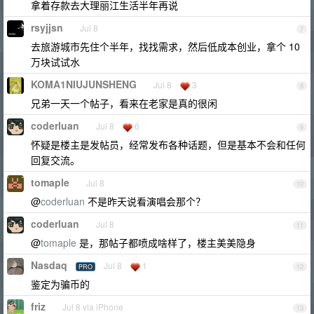
拿着存款去大理丽江生活半年再说
rsyjjsn
Jul 8
7
去旅游城市先住个半年，找找需求，然后低成本创业，拿个 10
万块试试水
KOMA1NIUJUNSHENG
Jul 8
3
8
兄弟一天一个帖子，看来在老家是真的很闲
coderluan
Jul 8
6
9
怀疑是楼主是发帖员，经常发布各种话题，但是基本不会和任何
回复交流。
tomaple
Jul 8
10
@
coderluan
不是昨天说看演唱会那个？
coderluan
Jul 8
11
@
tomaple
是，那帖子都喷成啥样了，楼主美美隐身
Nasdaq
Jul 8
1
PRO
12
鉴定为骗币的
friz
Jul 8 via iPhone
13