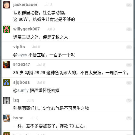
jackerbauer
Jul 8
65
认识群居动物，社会学动物。
这 60W ，结婚生娃肯定是不够的
willygeek007
Jul 8
66
远离三贷之外，便是无敌之人
vipfts
Jul 8
67
@
layxy
不便宜呢，一百多一个呢
9136347
Jul 8
68
35 岁 勾搭 28 29 这种急切嫁人的，不要太安逸，一周杀一个。
sjqboss
Jul 8
69
@
sunfly
把严重怀疑去掉
izq
Jul 8
70
别躺啊哥们儿，少年心气是不可再生之物
hshe
Jul 8
71
一样，差不多要被裁了，存款 70 左右。