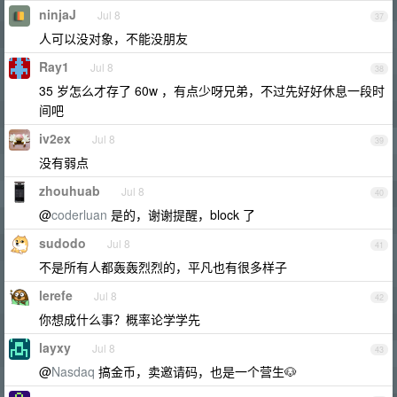
ninjaJ
Jul 8
37
人可以没对象，不能没朋友
Ray1
Jul 8
38
35 岁怎么才存了 60w ，有点少呀兄弟，不过先好好休息一段时
间吧
iv2ex
Jul 8
39
没有弱点
zhouhuab
Jul 8
40
@
coderluan
是的，谢谢提醒，block 了
sudodo
Jul 8
41
不是所有人都轰轰烈烈的，平凡也有很多样子
lerefe
Jul 8
42
你想成什么事？概率论学学先
layxy
Jul 8
43
@
Nasdaq
搞金币，卖邀请码，也是一个营生🐶