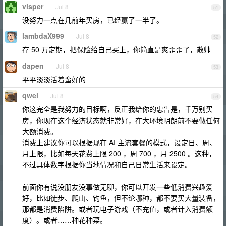
visper
Jul 8
51
没努力一点在几前年买房，已经赢了一半了。
lambdaX999
Jul 8
52
存 50 万定期，把保险给自己买上，你简直是爽歪歪了，散帅
dapen
Jul 8
53
平平淡淡活着蛮好的
qwei
Jul 8
54
你这完全是我努力的目标啊，反正我给你的忠告是，千万别买
房，你现在这个经济状态就非常好，在大环境明朗前不要做任何
大额消费。
消费上建议你可以根据现在 AI 主流套餐的模式，设定日、周、
月上限，比如每天花费上限 200 ，周 700 ，月 2500 。这种，
不过具体数字根据你当地情况和自己日常生活来设定。
前面你有说没朋友没事做无聊，你可以开发一些低消费兴趣爱
好，比如徒步、爬山、钓鱼，但不论哪种，都不要买大量装备，
那都是消费陷阱。或者玩电子游戏（不充值，或者计入消费额
度）。或者……种花种菜。