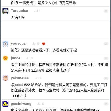
你的“一事无成”，是多少人心中的完美开局
Turquoise
Jul 8
20
无病呻吟
youyouzi
Jul 8
1
21
迷茫？还是演唱会看少了，多看点就好了捏
june4
Jul 8
22
看了上面的评论，程序员是不需要情感陪伴的特殊人种，不知道
是人选择了职业还是职业把人变成这样
yakun4566
Jul 8
23
@
june4
#22 哈哈哈，我倒是觉得太闲了是这样的，要是工厂打
螺丝或者送外卖，根本没空发帖（所以是职业人把人变成这样
（确信））
geminiwang
Jul 8
24
你这个头像天天发些无聊议题，你就是传说中的发帖员吗？