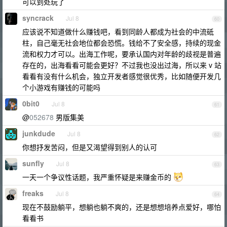
可以到处玩了
syncrack
Jul 8
60
应该说不知道做什么赚钱吧，看到同龄人都成为社会的中流砥
柱，自己毫无社会地位都会恐慌。钱给不了安全感，持续的现金
流和权力才可以。出海工作呢，要承认国内对年龄的歧视是普遍
存在的，出海看看可能会更好？不过我也没出过海，所以来 v 站
看看有没有什么机会，独立开发者感觉很优秀，比如随便开发几
个小游戏有赚钱的可能吗
0bit0
Jul 8
61
@
052678
男版集美
junkdude
Jul 8
62
你想抒发苦闷，但是又渴望得到别人的认可
sunfly
Jul 8
63
一天一个争议性话题，我严重怀疑是来赚金币的
freaks
Jul 8
64
现在不鼓励躺平，想躺也躺不爽的，还是想想培养点爱好，哪怕
看看书