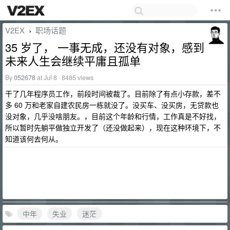
V2EX
职场话题
›
35 岁了， 一事无成，还没有对象，感到
未来人生会继续平庸且孤单
By
052678
at Jul 8 · 8485 views
干了几年程序员工作，前段时间被裁了。目前除了有点小存款，差不
多 60 万和老家自建农民房一栋就没了。没买车、没买房，无贷款也
没对象，几乎没啥朋友。，目前这个年龄和行情，工作真是不好找，
所以暂时先躺平做独立开发了（还没做起来），现在这种环境下，不
知道该何去何从。
中年
失业
迷茫