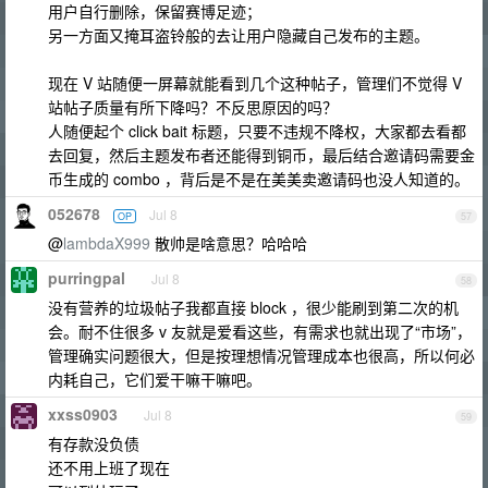
用户自行删除，保留赛博足迹；
另一方面又掩耳盗铃般的去让用户隐藏自己发布的主题。
现在 V 站随便一屏幕就能看到几个这种帖子，管理们不觉得 V
站帖子质量有所下降吗？不反思原因的吗？
人随便起个 click bait 标题，只要不违规不降权，大家都去看都
去回复，然后主题发布者还能得到铜币，最后结合邀请码需要金
币生成的 combo ，背后是不是在美美卖邀请码也没人知道的。
052678
Jul 8
OP
57
@
lambdaX999
散帅是啥意思？哈哈哈
purringpal
Jul 8
58
没有营养的垃圾帖子我都直接 block ，很少能刷到第二次的机
会。耐不住很多 v 友就是爱看这些，有需求也就出现了“市场”，
管理确实问题很大，但是按理想情况管理成本也很高，所以何必
内耗自己，它们爱干嘛干嘛吧。
xxss0903
Jul 8
59
有存款没负债
还不用上班了现在