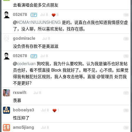
去看演唱会能多交点朋友
052678
Jul 8
8
OP
14
@
KOMA1NIUJUNSHENG
是的。说直白点我也知道我情感空虚
了，没人聊，所以喜欢发帖，找存在感。
godmiracle
Jul 8
15
没负债有存款不是美滋滋
052678
Jul 8
OP
16
@
coderluan
狗咬我，我为什么要咬狗。认为我是骗币也好发帖
员也好，看不惯直接 Block 我就好了。眼不见，心不烦。如果觉
得我有触犯社区规则，我人身攻击他等。直接 @管理员 处罚我
不是更好？
rxswift
Jul 8
17
羡慕
boboaiya3
Jul 8
1
18
性压抑了
amoSjiang
Jul 8
19