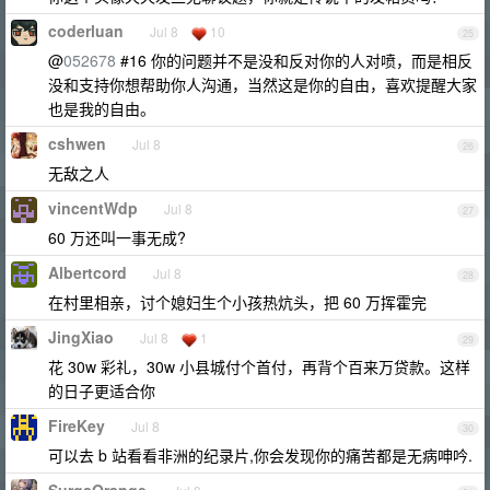
coderluan
Jul 8
10
25
@
052678
#16 你的问题并不是没和反对你的人对喷，而是相反
没和支持你想帮助你人沟通，当然这是你的自由，喜欢提醒大家
也是我的自由。
cshwen
Jul 8
26
无敌之人
vincentWdp
Jul 8
27
60 万还叫一事无成?
Albertcord
Jul 8
28
在村里相亲，讨个媳妇生个小孩热炕头，把 60 万挥霍完
JingXiao
Jul 8
1
29
花 30w 彩礼，30w 小县城付个首付，再背个百来万贷款。这样
的日子更适合你
FireKey
Jul 8
30
可以去 b 站看看非洲的纪录片,你会发现你的痛苦都是无病呻吟.