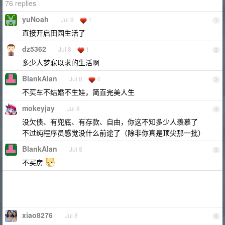
76 replies
yuNoah
Jul 8
1
1
直接开启田园生活了
dz5362
Jul 8
1
2
多少人梦寐以求的生活啊
BlankAlan
Jul 8
4
3
不买车不结婚不生娃，简直完美人生
mokeyjay
Jul 8
4
没欠债、有兜底、有存款、自由，你这不知多少人羡慕了
不过纯程序员感觉没什么前途了（除非你真是顶尖那一批）
BlankAlan
Jul 8
5
不买房
xiao8276
Jul 8
6