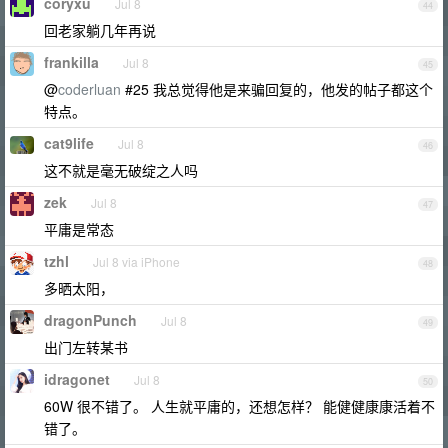
coryxu
Jul 8
44
回老家躺几年再说
frankilla
Jul 8
45
@
coderluan
#25 我总觉得他是来骗回复的，他发的帖子都这个
特点。
cat9life
Jul 8
46
这不就是毫无破绽之人吗
zek
Jul 8
47
平庸是常态
tzhl
Jul 8 via iPhone
48
多晒太阳，
dragonPunch
Jul 8
49
出门左转某书
idragonet
Jul 8
50
60W 很不错了。 人生就平庸的，还想怎样？ 能健健康康活着不
错了。