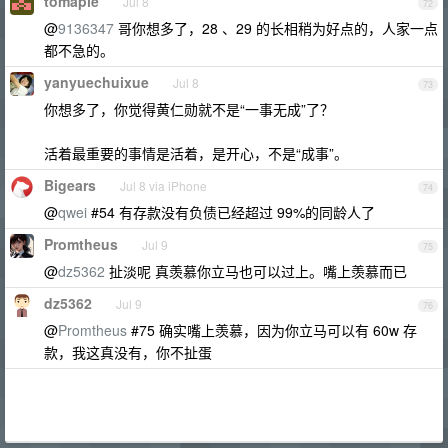
tomaple
Jul 8
72
@
9136347
哥你想多了，28 、29 的长相稍为好点的，人家一点
都不急的。
yanyuechuixue
Jul 8
73
你想多了，你觉得黄仁勋就不是“一事无成”了？
活着最重要的事情是活着，是开心，不是“成事”。
Bigears
Jul 8 via iPhone
74
@
qwei
#54 有存款没有负债已经超过 99%的同龄人了
Promtheus
Jul 9
75
@
dz5362
扯淡呢 真羡慕你立马也可以过上。嘴上羡慕而已
dz5362
Jul 9
76
@
Promtheus
#75 确实嘴上羡慕，因为你立马可以有 60w 存
款，我这真没有，你不扯蛋