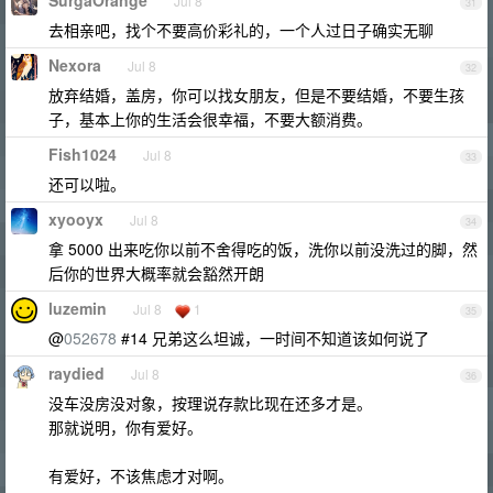
SurgaOrange
Jul 8
31
去相亲吧，找个不要高价彩礼的，一个人过日子确实无聊
Nexora
Jul 8
32
放弃结婚，盖房，你可以找女朋友，但是不要结婚，不要生孩
子，基本上你的生活会很幸福，不要大额消费。
Fish1024
Jul 8
33
还可以啦。
xyooyx
Jul 8
34
拿 5000 出来吃你以前不舍得吃的饭，洗你以前没洗过的脚，然
后你的世界大概率就会豁然开朗
luzemin
Jul 8
1
35
@
052678
#14 兄弟这么坦诚，一时间不知道该如何说了
raydied
Jul 8
36
没车没房没对象，按理说存款比现在还多才是。
那就说明，你有爱好。
有爱好，不该焦虑才对啊。