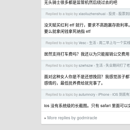
无头骑士很多都是监管机然后绕过去的吧
Replied to a topic by
xiaoliuzhenshuai
投资
股票到
›
›
没天赋买红利 etf 就行，要求不高跑赢存款利率
要么就拿闲钱拿死纳指 etf
Replied to a topic by
Vesc
生活
周二早上与一个实线变
›
›
居然支持打车费吗？我还以为只能报销公交费用
Replied to a topic by
szwhszw
生活
失业期间打了老
›
›
面对这种女人你是不是还想挽回？我感觉孩子都
感情的，最低抚养费给就完事了。
Replied to a topic by
autumncry
iPhone
IOS 到
›
›
ios 没有系统级的长截图。只有 safari 
More replies by godmiracle
»