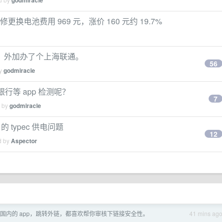
godmiracle
外维修更换电池费用 969 元，涨价 160 元约 19.7%
，外加办了个上海联通。
56
by
godmiracle
么过银行等 app 检测呢？
7
d by
godmiracle
 的 typec 供电问题
12
d by
Aspector
国内的 app，跳转外链，都喜欢帮你审核下链接安全性。
41 mins ag