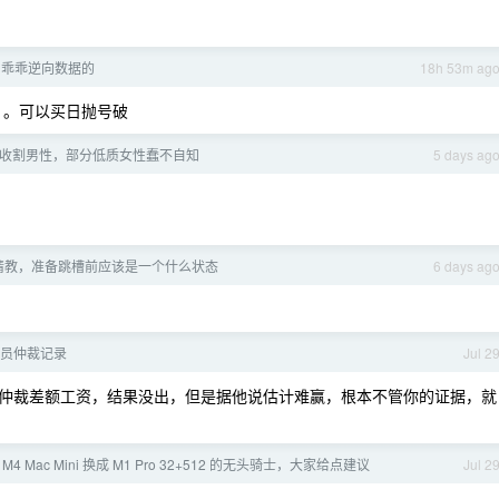
I 乖乖逆向数据的
18h 53m ag
。。可以买日抛号破
收割男性，部分低质女性蠢不自知
5 days ag
请教，准备跳槽前应该是一个什么状态
6 days ag
员仲裁记录
Jul 2
仲裁差额工资，结果没出，但是据他说估计难赢，根本不管你的证据，就
的 M4 Mac Mini 换成 M1 Pro 32+512 的无头骑士，大家给点建议
Jul 2