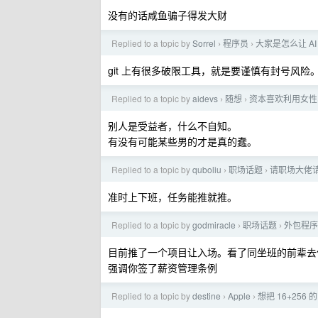
没有的话咸鱼骗子得发大财
Replied to a topic by
Sorrel
程序员
大家是怎么让 A
›
›
git 上有很多破限工具，就是要谨慎有封号风险
Replied to a topic by
aidevs
随想
资本喜欢利用女性
›
›
别人是受益者，什么不自知。
有没有可能某些男的才是真的蠢。
Replied to a topic by
quboliu
职场话题
请职场大佬
›
›
准时上下班，任务能推就推。
Replied to a topic by
godmiracle
职场话题
外包程序
›
›
目前推了一个项目让入场。看了同坐班的前辈去
强调你签了薪资管理条例
Replied to a topic by
destine
Apple
想把 16+256 
›
›