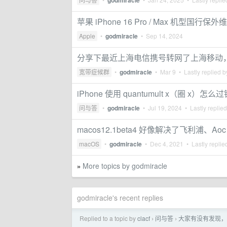
godmiracle
苹果 iPhone 16 Pro / Max 机型国行保
Apple
•
godmiracle
•
Sep 14, 2024
分享下最近上海电信携号转网了上海移动
宽带症候群
•
godmiracle
•
Mar 9
• Lastly replied 
iPhone 使用 quantumult x（圈 x）怎
问与答
•
godmiracle
•
Jul 19, 2024
• Lastly replie
macos12.1beta4 好像解决了飞利浦、Aoc
macOS
•
godmiracle
•
Dec 4, 2021
• Lastly replie
More topics by godmiracle
»
godmiracle's recent replies
Replied to a topic by
clacf
问与答
大家有没有发现，
›
›