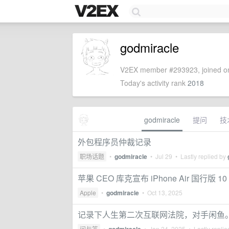
godmiracle
V2EX member #293923, joined on
Today's activity rank
2018
godmiracle
提问
技
外包程序员仲裁记录
职场话题
•
godmiracle
•
Jul 29
• Lastly replied by
苹果 CEO 库克宣布 iPhone Air 国行版 1
Apple
•
godmiracle
•
Oct 13, 2025
记录下人生第二次互联网法院，对手闲鱼
问与答
•
•
Jan 24, 2025
• Lastly repli