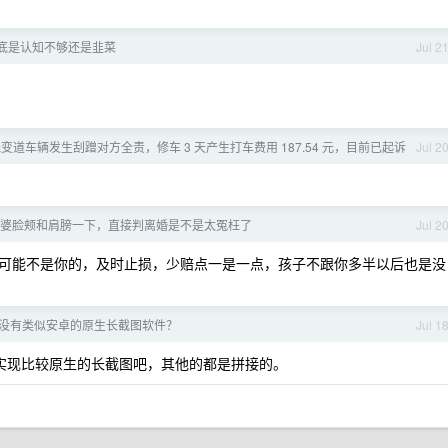
底是认知不够还是韭菜
Jul 2
。
道车辆发生刮蹭对方全责，修车 3 天产生打车费用 187.54 元，目前已起诉
Jul 2
婆脸颊和肩膀一下，直接判离婚是不是太冤枉了
Jul 2
可能不是你的，及时止损，少赔点一是一点，孩子不跟你多半以后也是没
底有没有类似安卓的原生长截图软件？
Jul 1
里面可以实现比较原生的长截图吧，其他的都是拼接的。