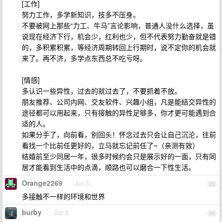
[工作]
努力工作，多学新知识，技多不压身。
不要被网上那些“力工、牛马”言论影响，普通人没什么选择，虽
说现在经济下行，机会少，红利也少，但不代表努力勤奋就是错
的，多积累积累，等经济周期转回上行期时，说不定你的机会就
来了。再不济，多学点东西总不吃亏呀。
[情感]
多认识一些异性，过去的就过去了，不要抓着不放。
朋友推荐、公司内网、交友软件、兴趣小组，凡是能结交异性的
途径都可以用起来，只有接触的异性足够多，你才更可能遇到合
适的人。
如果分手了，向前看，别回头！怀念过去只会让自己沉沦，往前
看找一个比前任更好的，立马就忘记前任了~（亲测有效）
结婚前至少同居一年，很多时候约会只是展示好的一面，只有同
居才能看到生活中的点滴，顺路也可以磨合一下性生活。
Orange2269
Jun 3
63
多接触不一样的环境和世界
burby
Jun 3
64