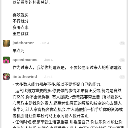
以前看到的朴素总结,
喜欢就买
不行就分
多喝点水
重启试试
jadeborner
Jun 4
65
早点润
speedmancs
Jun 4
66
作为过来人，我给你的建议是， 不要轻易听过来人的所谓建议
iintothewind
Jun 4
67
- 大多数人能力都差不多,所以不要怀疑自己的能力.
- 运气比努力重要的多.你要做的事情如果有正反馈,努力是自然
而然的,你不会觉得累. 有人提携少走弯路非常重要. 所以要多动
心思取主动找你的贵人,然后付出真正的尊敬和放空的心去跟人
家学习,让人家肯施舍你点机会.牛人随便抬一抬手给你的资源或
者机会能让你年轻时马上跟同龄人拉开差距.
- 任何时候,都是享受生活更重要.别委屈自己,你快乐你才能让你