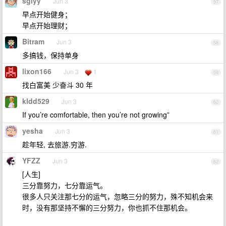
sgiyy
Jun 3
57
早点开始健身；
早点开始理财；
Bitram
Jun 3
58
多搞钱，保持单身
lixon166
Jun 3
1
59
找白富美 少奋斗 30 年
kldd529
Jun 3
60
If you’re comfortable, then you’re not growing”
yesha
Jun 3
61
趁年轻, 去旅游.穷游.
YFZZ
Jun 3
62
[人生]
三分靠努力，七分靠运气。
很多人只关注那七分的运气，忽略三分的努力，殊不知机会来
时，没有那坚持不懈的三分努力，你也抓不住那机会。