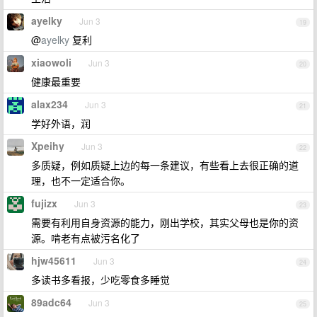
ayelky
Jun 3
19
@
ayelky
复利
xiaowoli
Jun 3
20
健康最重要
alax234
Jun 3
21
学好外语，润
Xpeihy
Jun 3
22
多质疑，例如质疑上边的每一条建议，有些看上去很正确的道
理，也不一定适合你。
fujizx
Jun 3
23
需要有利用自身资源的能力，刚出学校，其实父母也是你的资
源。啃老有点被污名化了
hjw45611
Jun 3
24
多读书多看报，少吃零食多睡觉
89adc64
Jun 3
25