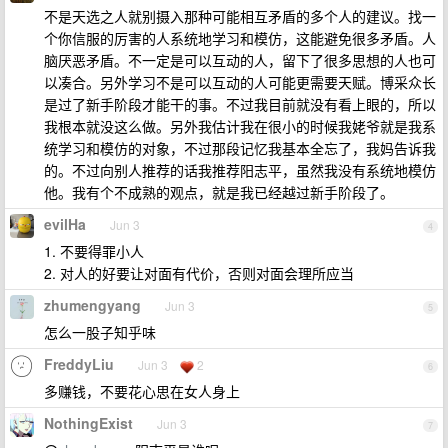
不是天选之人就别摄入那种可能相互矛盾的多个人的建议。找一
个你信服的厉害的人系统地学习和模仿，这能避免很多矛盾。人
脑厌恶矛盾。不一定是可以互动的人，留下了很多思想的人也可
以凑合。另外学习不是可以互动的人可能更需要天赋。博采众长
是过了新手阶段才能干的事。不过我目前就没有看上眼的，所以
我根本就没这么做。另外我估计我在很小的时候我姥爷就是我系
统学习和模仿的对象，不过那段记忆我基本全忘了，我妈告诉我
的。不过向别人推荐的话我推荐阳志平，虽然我没有系统地模仿
他。我有个不成熟的观点，就是我已经越过新手阶段了。
evilHa
Jun 3
4
1. 不要得罪小人
2. 对人的好要让对面有代价，否则对面会理所应当
zhumengyang
Jun 3
5
怎么一股子知乎味
FreddyLiu
Jun 3
2
6
多赚钱，不要花心思在女人身上
NothingExist
Jun 3
7