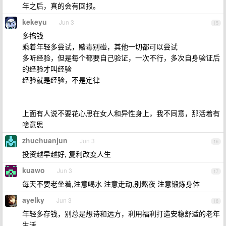
年之后，真的会有回报。
kekeyu
Jun 3
15
多搞钱
乘着年轻多尝试，赌毒别碰，其他一切都可以尝试
多听经验，但是每个都要自己验证，一次不行，多次自身验证后
的经验才叫经验
经验就是经验，不是定律
上面有人说不要花心思在女人和异性身上，我不同意，那活着有
啥意思
zhuchuanjun
Jun 3
16
投资越早越好, 复利改变人生
kuawo
Jun 3
17
每天不要老坐着,注意喝水 注意走动,别熬夜 注意锻炼身体
ayelky
Jun 3
18
年轻多存钱，别总是想诗和远方，利用福利打造安稳舒适的老年
生活