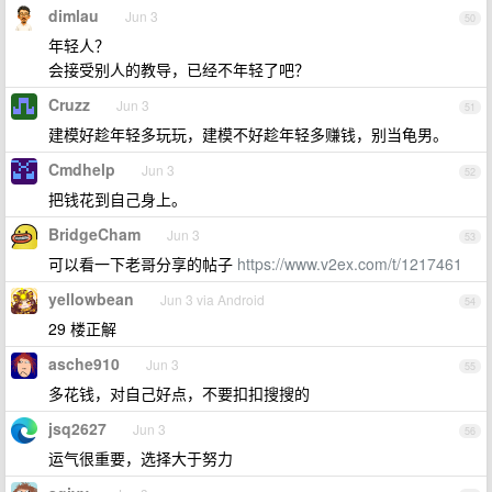
dimlau
Jun 3
50
年轻人？
会接受别人的教导，已经不年轻了吧？
Cruzz
Jun 3
51
建模好趁年轻多玩玩，建模不好趁年轻多赚钱，别当龟男。
Cmdhelp
Jun 3
52
把钱花到自己身上。
BridgeCham
Jun 3
53
可以看一下老哥分享的帖子
https://www.v2ex.com/t/1217461
yellowbean
Jun 3 via Android
54
29 楼正解
asche910
Jun 3
55
多花钱，对自己好点，不要扣扣搜搜的
jsq2627
Jun 3
56
运气很重要，选择大于努力