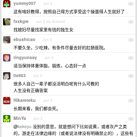
yummy007
Jun 3
32
这有啥好教得，按照自己得方式享受这个操蛋得人生就好了
fxxkgw
Jun 3 via Android
33
找媳妇尽量找家里有钱的独生女
ebushicao
Jun 3
34
不要久坐，少吃辣，有条件尽量去好的肛肠医院。
tingyunsay
Jun 3
35
适当保持体重体脂，锻炼，心态好一点
0x663
Jun 3
36
很多人自己一辈子都没活明白呢有什么可教的
人生没有正确答案
Hikareteku
Jun 3
37
长期来看，我们都会死。
MinYa
Jun 3
38
@
kekeyu
没别的意思，就是想问下比如说黄，或者灰产之类
的，游走在法律边缘的（或者说法律没有明确禁止的），这些有