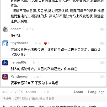
身边的人快乐.忽视自身感受做工具人,你不仅不会快乐,还会遭遇
背叛.
- 接触不同信息源,多思考,努力提高认知. 清醒而痛苦的活着,比愚
蠢而混沌的过活要强的多. 高认知不能让你马上改变现状,但是能
让你少踩坑.
ecoart
Jun 4
68
多存钱
tinydancer
Jun 4
1
69
智慧和真理无法被传递，该走的弯路一点也不会少走，请阅读
《悉达多》
heroin80s
Jun 4
70
别人的嘴随他去，自己的路自己走，你本自在
Pantheoon
Jun 4
71
要学会感知当下 不要为未来焦虑
© 2026 V2EX · 153ms · 3.9.8.5
About
·
Language
缤纷云 - 超高性能🚀 的智能对象存储服务