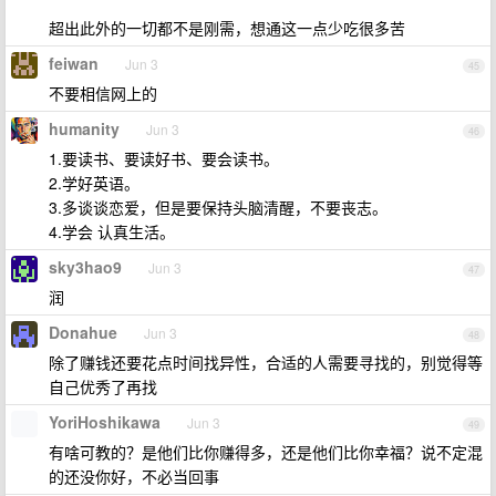
超出此外的一切都不是刚需，想通这一点少吃很多苦
feiwan
Jun 3
45
不要相信网上的
humanity
Jun 3
46
1.要读书、要读好书、要会读书。
2.学好英语。
3.多谈谈恋爱，但是要保持头脑清醒，不要丧志。
4.学会 认真生活。
sky3hao9
Jun 3
47
润
Donahue
Jun 3
48
除了赚钱还要花点时间找异性，合适的人需要寻找的，别觉得等
自己优秀了再找
YoriHoshikawa
Jun 3
49
有啥可教的？是他们比你赚得多，还是他们比你幸福？说不定混
的还没你好，不必当回事