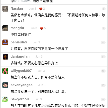
@
shendaowu
阳志平是谁呢
Nasdaq
Jun 3
2
8
虽然有点爹味，但确实是我的感受：「不要期待任何人和事，除
了你自己」
mengdu
Jun 3
5
9
坚持每日提肛。
penisulaS
Jun 3
10
并没有，反正面临的不是同一个世界了
dantangfan
Jun 3
11
多赚钱，不要花心思在异性身上
willygeek007
Jun 3
12
想当年不听老人言。如今不劝年轻人
sevenyangcc
Jun 3
13
想当爹就生一个，别总想教人点什么。
Sawyerhou
Jun 3
14
努力在当时甚至几年之内看起来是没什么用的，但是在很多很多