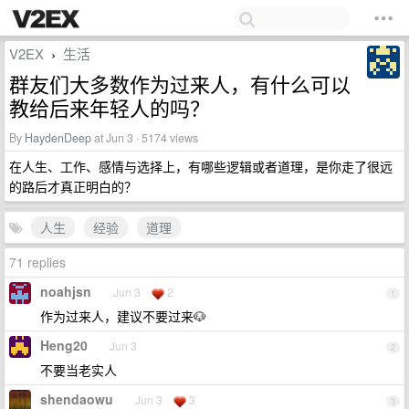
V2EX
生活
›
群友们大多数作为过来人，有什么可以
教给后来年轻人的吗？
By
HaydenDeep
at Jun 3 · 5174 views
在人生、工作、感情与选择上，有哪些逻辑或者道理，是你走了很远
的路后才真正明白的？
人生
经验
道理
71 replies
noahjsn
Jun 3
2
1
作为过来人，建议不要过来🐶
Heng20
Jun 3
2
不要当老实人
shendaowu
Jun 3
3
3