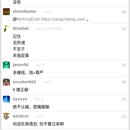
没有
shendaowu
Jun 3
26
@
NothingExist
https://yangzhiping.com/
。
littiefish
Jun 3 via iPhone
27
记住
无所谓
不至于
关我屁事
jason56
Jun 3
28
多赚钱，钱=尊严
xovobet924
Jun 3
29
9 楼正解
xyooyx
Jun 3
30
绝不认输，愿赌服输
windorz
Jun 3
31
何润东表情包: 你不要过来啊