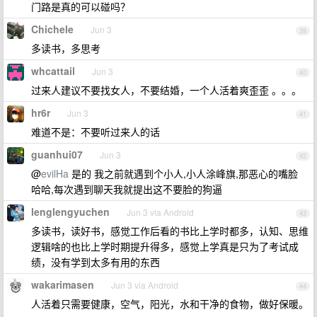
门路是真的可以碰吗？
Chichele
Jun 3
39
多读书，多思考
whcattail
Jun 3
40
过来人建议不要找女人，不要结婚，一个人活着爽歪歪 。。。
hr6r
Jun 3
41
难道不是：不要听过来人的话
guanhui07
Jun 3
42
@
evilHa
是的 我之前就遇到个小人,小人涂峰旗,那恶心的嘴脸
哈哈,每次遇到聊天我就提出这不要脸的狗逼
lenglengyuchen
Jun 3 via Android
43
多读书，读好书，感觉工作后看的书比上学时都多，认知、思维
逻辑啥的也比上学时期提升得多，感觉上学真是只为了考试成
绩，没有学到太多有用的东西
wakarimasen
Jun 3 via Android
44
人活着只需要健康，空气，阳光，水和干净的食物，做好保暖。