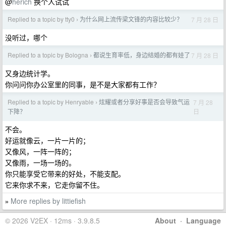
@
herich
换个人试试
Replied to a topic by tty0
为什么网上流传梁文锋的内容比较少？
7 月 28 日
›
没听过，哪个
Replied to a topic by Bologna
都说生育率低，身边结婚的都有娃了
7 月 28 日
›
又身边统计学。
你问问你办公室里的同事，是不是大家都有工作？
Replied to a topic by Henryable
炫耀或者分享好事是否会导致气运
7 月 28
›
日
下降？
不会。
好运就像云，一片一片的；
又像风，一阵一阵的；
又像雨，一场一场的。
你只能享受它带来的好处，不能支配。
它来你求不来，它走你留不住。
More replies by littiefish
»
© 2026 V2EX · 12ms · 3.9.8.5
About
·
Language