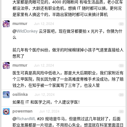
大家都是肉眼可见的，4000 的隔断间 有啥生活品质，老小区车
都没法停，大龄还有职业危机，想搞 IT 随时都可以搞，更何况
是家里有人搞这个的，半路出家随时都可以来搞计算机
murmur
Jun 12, 2024
32
@
WildDonkey
云牙医吧，现在做牙都要拍 x 光片子，你猜为什
么
前几年有个医疗纠纷，做牙的时候棉球掉小孩子气道里直接给人
憋死了
murmur
Jun 12, 2024
33
医生可真是高风险中低收入，那是大大后期职业，我们家附近有
个三甲医院，院长因为做了一台高难度脊椎手术没成功，除了赔
钱之外，在知乎被一个家属骂了三年了，也没人管
osilinka
Jun 12, 2024
34
如果在 IT 和医学之间，个人建议学医！
powerman
Jun 12, 2024
35
@
RichardML
#20 规培是牛马，但是熬过这几年就好了，后面
职业发展都是一片坦途，不用担心失业，想混就在科室里面混日