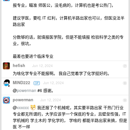
报专业，瞄准 师医公，没毛病的，计算机也是考公热门，
建议学医，要吃 IT 红利，计算机半路出家也可以，但医没法半
路出家
分数够的话，就填报医学院，但是不能填报 检验科学之类的专
业，很坑，
最差也要进个临床专业
hefish
Jun 12, 2024
7
为啥化学专业不能报啊。 我自己觉着学了化学挺好的。
MIND222
Jun 12, 2024
OP
8
@
powerman
#6 感谢。
powerman
Jun 12, 2024
9
@
xxxccc
我还报了个机械呢，其实要半路出家 干热门行业
专业都无所谓的，大学应该学一个保底的专业，且壁垒性强，IT
学机械的 学土木的 学化学的， 学啥的 都能半路出家来搞，但是
医 不一样