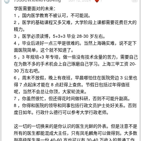
71
学医需要面对的未来：
1 ，国内医学教育不被认可，不可能润。
2 ，医学的基础课程又多又难，大学阶段上课都需要花费巨大的
精力。
3 ，医学必须读博，5+3+3 毕业 28-30 岁左右。
4 ，毕业后进好一点三甲是很难的。当然上海确实难，说不定下
面医院简单，这个就不知道了。
5 ，3 年规培+3 年专培，做一些没有技术含量的苦力，需要自己
在为数不多的手术机会上自己琢磨自己学习。上海三甲工资 20-
30 万左右吧。
6 ，周末不放假，晚上有夜班，早晨哪怕住在医院旁边 3 公里也
得 7 点起床才能在 8 点赶得上查房。节假日包括过年得值班
呢，当然不会总让你顶，大家轮流来。
7 ，你虽然很忙，但还得花时间做科研，否则不可能升副高。
8 ，你得和医院的领导和同事包括行政文员护士处好关系。否则
度日如年。行政什么德行可以参考大学行政老师。
这一切的一切换来的是你认识的医生光鲜的外表。但是注意不是
所有的医生都能混成大主任，只有凤毛麟角可以做得到。大多数
副高级医生是一份 40-60 岁也可以有 30-40 万收入的普通工作