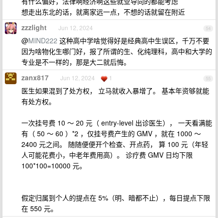
有什么偏好，法律啊经济啊这些就业导向的都能考虑
想走出东北的话，就离家远一点，不想的话就留在附近
zzzlight
Jun 12, 2024
54
@
MIND222
这种高中学啥觉得好是经典高中生误区，千万不要
因为啥物化生哪门好，报了所谓的生、化纯理科，高中和大学的
专业是不一样的，那是大二就后悔。
zanx817
Jun 12, 2024
1
55
医生如果混到了处方权， 立马就收入暴增了。 基本年资够就能
有处方权。
一次挂号费 10 ～ 20 元（ entry-level 出诊医生）， 一天看满能
有（ 50 ～ 60 ）*2 ，仅挂号费产生的 GMV ，就在 1000 ～
2400 元之间。 随随便便开个检查、开点药， 算 100 元（年轻
人可能花费小，中老年费用高）。 诊疗费 GMV 日均下限
100*100=10000 元。
假定归属到个人的提点在 5%（明、暗都不止），每日提点下限
在 550 元。