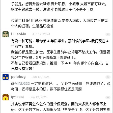
子就是，想晋升就去进修 晋升职称，小城市 大城市都可以去，
家里有钱就去一线，没钱 小县城过日子也不是不可以
传统工科 跟 IT 就业 都没法避免 要去大城市，大城市并不是每
个人的归宿，生活品质极差
LiLaoMo
Jun 12, 2024
36
有没一种可能，等你弟 4 年后毕业。那时候的学医=我们现在 4
年前学计算机。
我爸妈都是医生护士，医学生目前毕业却是不愁找工作。但是要
找好工作很难，3 甲医院基本上都要硕士。
不如自己看看国家规划，推测一下 4-10 年内哪个方向会火，自
己有没有兴趣！
polobug
Jun 12, 2024
37
@
MIND222
一定要看爱好。 。 另外学医硕博士应该没跑了，必
考研，还得是重本的研，熬不熬得住还是问题
lpf0309
Jun 12, 2024
38
其实说考研再怎么怎么的是个假规划，因为大多数人都考不上
研。这个分数学医，大概率乡镇卫生院是个顶。这个分数的男孩