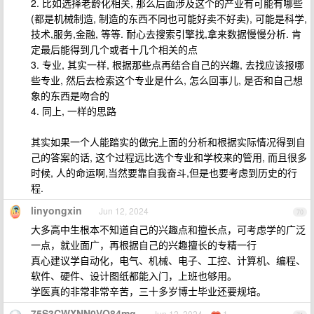
2. 比如选择老龄化相关, 那么后面涉及这个的产业有可能有哪些
(都是机械制造, 制造的东西不同也可能好卖不好卖), 可能是科学,
技术,服务,金融, 等等. 耐心去搜索引擎找,拿来数据慢慢分析. 肯
定最后能得到几个或者十几个相关的点
3. 专业, 其实一样, 根据那些点再结合自己的兴趣, 去找应该报哪
些专业, 然后去检索这个专业是什么, 怎么回事儿, 是否和自己想
象的东西是吻合的
4. 同上, 一样的思路
其实如果一个人能踏实的做完上面的分析和根据实际情况得到自
己的答案的话, 这个过程远比选个专业和学校来的管用, 而且很多
时候, 人的命运啊,当然要靠自我奋斗,但是也要考虑到历史的行
程.
linyongxin
Jun 12, 2024
70
大多高中生根本不知道自己的兴趣点和擅长点，可考虑学的广泛
一点，就业面广，再根据自己的兴趣擅长的专精一行
真心建议学自动化，电气、机械、电子、工控、计算机、编程、
软件、硬件、设计图纸都能入门，上班也够用。
学医真的非常非常辛苦，三十多岁博士毕业还要规培。
75S3CWXNN0VQ84mg
Jun 12, 2024
1