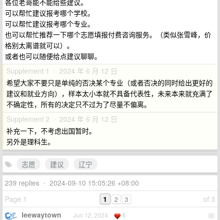
各位老哥能不能给些建议。
可以帮忙建议报考哪个学校。
可以帮忙建议报考哪个专业。
也可以帮忙推荐一下哪个志愿填报付费咨询服务。（类似张雪峰，价
格别太离谱就可以）。
或者也可以随便给点建议聊聊。
Supplement 1 · 2024 年 6 月 12 日
希望大家不要只是单纯的否决某个专业（或者否决的同时给出更好的
建议和就业方向），样本太小本就不具备代表性，未来本来就充满了
不确定性，所有的决定只不过为了尽量不偏离。
Supplement 2 · 2024 年 6 月 12 日
补充一下，不考虑出国暂时。
另外是理科生。
志愿
建议
辽宁
239 replies
•
2024-09-10 15:05:26 +08:00
Page 1
1
of 3
2
3
leewaytown
Jun 12, 2024
8
1