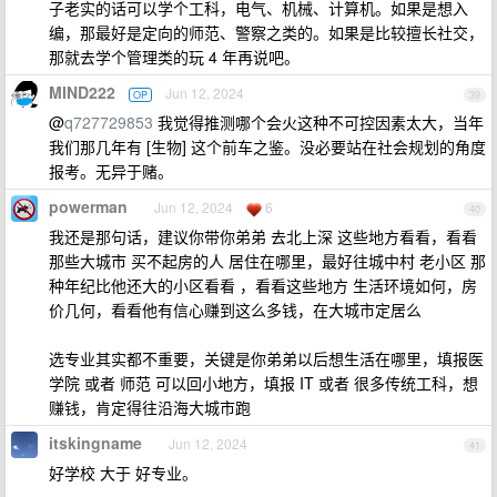
子老实的话可以学个工科，电气、机械、计算机。如果是想入
编，那最好是定向的师范、警察之类的。如果是比较擅长社交，
那就去学个管理类的玩 4 年再说吧。
MIND222
Jun 12, 2024
OP
39
@
q727729853
我觉得推测哪个会火这种不可控因素太大，当年
我们那几年有 [生物] 这个前车之鉴。没必要站在社会规划的角度
报考。无异于赌。
powerman
Jun 12, 2024
6
40
我还是那句话，建议你带你弟弟 去北上深 这些地方看看，看看
那些大城市 买不起房的人 居住在哪里，最好往城中村 老小区 那
种年纪比他还大的小区看看 ，看看这些地方 生活环境如何，房
价几何，看看他有信心赚到这么多钱，在大城市定居么
选专业其实都不重要，关键是你弟弟以后想生活在哪里，填报医
学院 或者 师范 可以回小地方，填报 IT 或者 很多传统工科，想
赚钱，肯定得往沿海大城市跑
itskingname
Jun 12, 2024
41
好学校 大于 好专业。