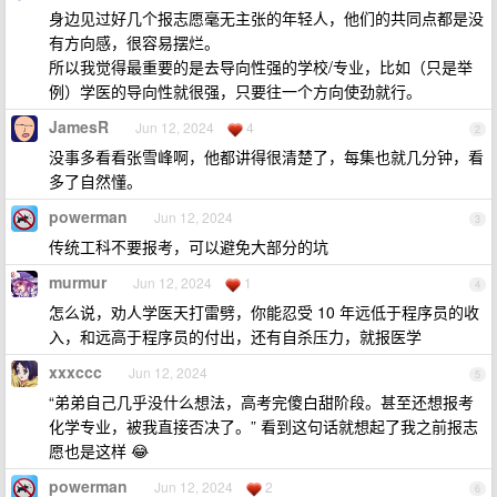
身边见过好几个报志愿毫无主张的年轻人，他们的共同点都是没
有方向感，很容易摆烂。
所以我觉得最重要的是去导向性强的学校/专业，比如（只是举
例）学医的导向性就很强，只要往一个方向使劲就行。
JamesR
Jun 12, 2024
4
2
没事多看看张雪峰啊，他都讲得很清楚了，每集也就几分钟，看
多了自然懂。
powerman
Jun 12, 2024
3
传统工科不要报考，可以避免大部分的坑
murmur
Jun 12, 2024
1
4
怎么说，劝人学医天打雷劈，你能忍受 10 年远低于程序员的收
入，和远高于程序员的付出，还有自杀压力，就报医学
xxxccc
Jun 12, 2024
5
“弟弟自己几乎没什么想法，高考完傻白甜阶段。甚至还想报考
化学专业，被我直接否决了。” 看到这句话就想起了我之前报志
愿也是这样 😂
powerman
Jun 12, 2024
2
6