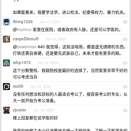
如果能重来，我要学法学，进公检法、纪委等权力、暴力机关。
Sting1226
Jun 12, 2024
85
@
murmur
家里在医院，或者政府有人脉，还是可以学医的。
carpeDiemJll
Jun 12, 2024
86
@
powerman
#40 我觉得，这些没啥用，都是虚无缥缈的东西。
打铁还需自身硬，还是要先武装自己，未来才能有更多的路。
whp1473
Jun 12, 2024
87
这个分数警校、铁路院校是最好的选择了，当然家里非常不好的
可以考虑当兵
wulili
Jun 12, 2024
88
没有任何想法和目标的人最适合考公了，报容易考公的专业，从
大一就开始为考公准备。
zjuster
Jun 12, 2024
89
楼上回复都在说学医的好
我真的劝楼主去小红书等地方搜一下规培生，了解一下医学生的