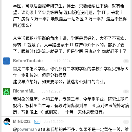
学医，可以后面报考研究生，博士，只要继续往下读，就有希
望，读到硕士至少县级医院 混口饭吃没问题，学 IT ，来北上
广？房价 6 万一平？地铁最后一站郊区 3 万一平？ 最后不还得
回老家么？
从生活跟职业平衡的角度上讲，学医是最好的，大不了不喜欢，
你转 IT 就是了，大半路出家干 IT 房产中介什么的，都多了去
了，跟着时代洪流走就是了，但是学医 保底这个 你就赶不上了
BeforeTooLate
Jun 12, 2024
19
首先二本怎么学医，你们那有二本的学医的学校？学医只推荐 8
年一步到位的，但是分数很高。
建议早点想好，如果要考公，就选考公对口的专业。
RichardML
Jun 12, 2024
20
我对象的经历：本科五年，专硕三年，今年刚毕业，研究生期间
规培，被科里当牛马，有段时间离谱到早上 6 点到达医院补写病
历，写到晚上 10 点到家，一个月一天休息都没有。
MIND222
Jun 12, 2024
OP
21
@
powerman
#18 和我想的差不多，如果不是一定留在一线，维