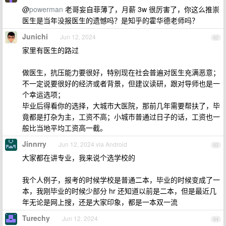
@
powerman
老哥妄自菲薄了，月薪 3w 很厉害了，你这么推崇
医生是当年没报医生的遗憾吗？是知乎的霍华德老师吗？
Junichi
Jun 12, 2024
62
家里有医生的路过
做医生，抗压能力要很好，特别现在社会普遍对医生充满恶意；
不一定说要很好的经济或者背景，但建议读研，跟对导师也是一
个幸运选项；
毕业后得看你的选择，大城市大医院，那前几年需要帮扶了，毕
竟都是打杂为主，工资不高；小城市普通过日子的话，工资也一
般比当地平均工资高一截。
Jinnrry
Jun 12, 2024 via Android
63
大家都在讲专业，我来说个选学校的
我个人例子，报考的时候学校是普通二本，毕业的时候变成了一
本，我刚毕业的时候少部分 hr 还知道以前是二本，但是最近几
年无论是网上搜，还是大家印象，都是一本双一流
Turechy
Jun 12, 2024
64