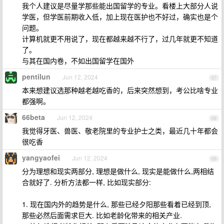
我个人建议是尽量学那些能出国留学的专业。看楼上大部分人说
学医，但学医前期收入低，加上现在医护也不好过，确实也是个
问题。
计算机就更不用说了，现在都越来越不行了，过几年就更不知道
了。
与其在国内卷，不如出国留学在国外
pentilun
Jun 12, 2024
67
本来想建议选那种越老越吃香的，后来突然想到，考公比啥专业
都强啊。
66beta
Jun 12, 2024
68
我觉得牙医、兽医、敬老院里的专业护士之类，最近几十年都会
很吃香
yangyaofei
Jun 12, 2024
69
分为理想和现实两部分, 理想是做什么, 现实是能做什么,两相结
合就好了. 分析方法都一样, 比如现实部分:
1. 现在国内外的趋势是什么, 那些已经夕阳那些看着已经到顶,
那些必然后面需求巨大. 比如老龄化带来的相关产业.