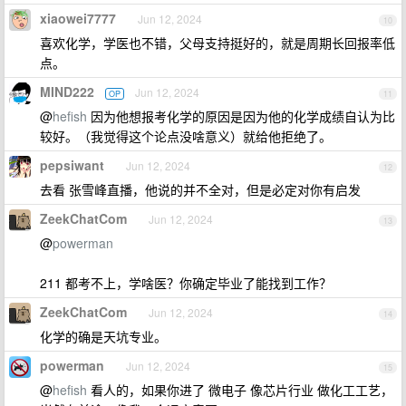
xiaowei7777
Jun 12, 2024
10
喜欢化学，学医也不错，父母支持挺好的，就是周期长回报率低
点。
MIND222
Jun 12, 2024
OP
11
@
hefish
因为他想报考化学的原因是因为他的化学成绩自认为比
较好。（我觉得这个论点没啥意义）就给他拒绝了。
pepsiwant
Jun 12, 2024
12
去看 张雪峰直播，他说的并不全对，但是必定对你有启发
ZeekChatCom
Jun 12, 2024
13
@
powerman
211 都考不上，学啥医？你确定毕业了能找到工作？
ZeekChatCom
Jun 12, 2024
14
化学的确是天坑专业。
powerman
Jun 12, 2024
15
@
hefish
看人的，如果你进了 微电子 像芯片行业 做化工工艺，