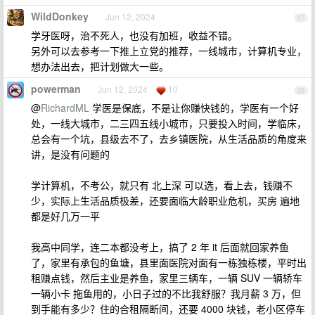
WildDonkey
Jun 12, 2024
27
学牙医呀，治不死人，也没有加班，收益不错。
另外可以去参考一下推上立党的推荐，一线城市，计算机专业，
想办法出去，把计划做大一些。
powerman
Jun 12, 2024
10
28
@
RichardML
学医是保底，不是让你赚快钱的，学医有一个好
处，一线大城市，二三四五线小城市，只要投入时间，学临床，
总会有一个坑，县级去不了，去乡镇医院，从生活品质的角度来
讲，是没有问题的
学计算机，不考公，就只有 北上深 可以选，看上去，钱赚不
少，实际上生活品质极差，还要面临大龄职业危机，买房 遍地
都是好几万一平
我高中同学，连二本都没考上，搞了 2 年 it 后面就回家养鱼
了，家里有承包的鱼塘，县里面医院对面有一栋独栋楼，平时出
租赚点钱，然后主业是养鱼，家里三辆车，一辆 SUV 一辆轿车
一辆小卡 拖鱼用的，小日子过的不比我舒服？我月薪 3 万，但
到手能有多少？住的合租隔断间，还要 4000 块钱，老小区停车