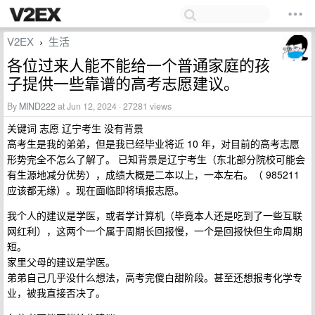
V2EX
生活
›
各位过来人能不能给一个普通家庭的孩
子提供一些靠谱的高考志愿建议。
By
MIND222
at Jun 12, 2024 · 27281 views
关键词 志愿 辽宁考生 没有背景
高考生是我的弟弟，但是我已经毕业将近 10 年，对目前的高考志愿
形势完全不怎么了解了。 已知背景是辽宁考生（东北部分院校可能会
有生源地减分优势），成绩大概是二本以上，一本左右。（ 985211
应该都无缘）。现在面临即将填报志愿。
我个人的建议是学医，或者学计算机（毕竟本人还是吃到了一些互联
网红利），这两个一个属于周期长回报慢，一个是回报快但生命周期
短。
家里父母的建议是学医。
弟弟自己几乎没什么想法，高考完傻白甜阶段。甚至还想报考化学专
业，被我直接否决了。