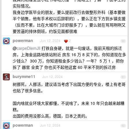
实际情况。
我身边学医毕业的朋友，要么提前改行去做整形外科（基本要做
半个销售，他有手术权以后辞职的），要么正在下方到乡镇支援
（反而不累，比在大城市门诊舒服多了），要么就在骂骂咧咧又
要苦逼的排休倒班，约饭见面都很难
powerman
Jun 12, 2024
2
90
@
carpeDiemJll
打铁自身硬，就是一句废话，我前天租的拆迁
房，上海金运路地铁站附近 房东 16 万 8 买下的，你知道现在多
少钱么？ 300 万，你知道租金多少钱么？一年？ 5 万 1 ，把你
拆了 器官 全卖了 你也买不起他这套 60 平米不到的拆迁房
burymme11
Jun 12, 2024
91
树挪死，人挪活，建议适当考虑下出国方便的专业，楼上有老哥
也贴了很多信息。
国内啥就业环境大家都懂，不说啥了，未来 10 年只会越来越糟
糕。
出国的费用没那么高，德国，日本之类的。
powerman
Jun 12, 2024
92