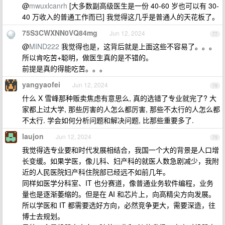
@
mwuxlcanrh
[大多数副高级医生是一份 40-60 岁也可以有 30-
40 万收入的普通工作而已] 我觉得这几乎是普通人的天花板了。
75S3CWXNN0VQ84mg
Jun 12, 2024
77
@
MIND222
我觉得也是，这背后就是上面这些不容易了。。。
所以肯吃苦+聪明，做医生真的是不错的。
前提是真的得能吃苦。。。
yangyaofei
Jun 12, 2024
78
什么 X 雪峰那种贩卖焦虑有意思么, 真的选错了专业就完了? 大
家都上过大学, 那些厉害的人怎么都厉害, 那些不太行的人怎么都
不太行. 学会如何分析问题和解决问题, 比那些重要多了.
laujon
Jun 12, 2024
79
我觉得选专业要和时代发展相结合，我国一个大的背景是人口增
长变缓。如果学医，像儿科、妇产科的就医人数急剧减少，我附
近的人民医院妇产科住院部已经远不如前几年。
同样如医学分科室、IT 也分赛道，像普通业务软件编程，业务
量也是逐渐萎缩的。但是在 AI 和芯片上，向高精尖方向发展。
所以学医和 IT 都需要选好方向，必然竞争更大，需要深造，往
博士去规划。