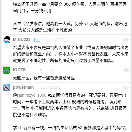
特么还不好停，每个月要交 300 停车费，人家三辆车 直接停家
里门口 ，一分钱不用
从生活品质来讲，他高我一大截，另外 v2 大城市的多，别忘记
了 大部分人都是生活在小城市的
MIND222
Jun 12, 2024
OP
29
希望大家不要只是单纯的否决某个专业（或者否决的同时给出更
好的建议和就业方向），样本太小本就不具备代表性，未来本来
就充满了不确定性，所有的决定只不过为了尽量不偏离。
iOCZS
Jun 12, 2024
30
无脑牙医，我有一些钱想送给牙医
powerman
Jun 12, 2024
31
@
ramirezyolis808
#22 医学很容易考的，死记硬背，只要付出
时间，一年考不上就两年，上班 规培的时候也能考，读到硕
士，再差 小县城附近的乡镇医院也是有坑的，花点钱 进县级医
院也不是什么难事。
学 IT 就只有一线，一线的生活品质 v2 很多都是大城市的码农，