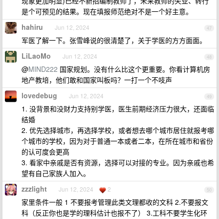
现象更加明显)已经不新招编制教师了，未来教师的失业、转行
是个可预见的结果。现在填报师范绝对不是一个好主意。
hahiru
Jun 12, 2024
47
军医了解一下。张雪峰说的很清楚了，关于学医的方方面面。
LiLaoMo
Jun 12, 2024
48
@
MIND222
国家规划。没有什么比这个更重要。你看计算机房
地产教培，他们敢和国家叫板吗？一打一个不吱声
lovedebug
Jun 12, 2024
49
1. 没背景和没财力支持别学医，医生前期经济压力很大，还面临
结婚
2. 优先选择城市，再选择学校，或者想去哪个城市居住就报考哪
个城市的学校，因为对于普通一本或者二本，在所在城市和省份
的认可度会更高
3. 看家中亲戚是否有资源，选择可以对接的专业。因为亲戚也希
望有自己家族人加入。
zzzlight
Jun 12, 2024
2
50
家里条件一般 1 不要报考管理此类文理都收的文科 2.不要报文
科（反正你也是学的理科估计也报不了） 3.工科不要学生化环