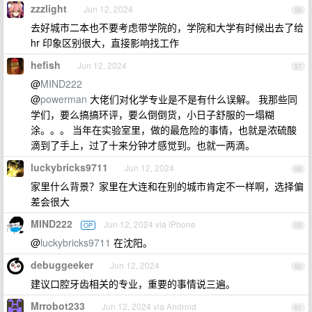
zzzlight
Jun 12, 2024
56
去好城市二本也不要考虑带学院的，学院和大学有时候出去了给
hr 印象区别很大，直接影响找工作
hefish
Jun 12, 2024
57
@
MIND222
@
powerman
大佬们对化学专业是不是有什么误解。 我那些同
学们，要么搞搞环评，要么倒倒货，小日子舒服的一塌糊
涂。。。 当年在实验室里，做的最危险的事情，也就是浓硫酸
滴到了手上，过了十来分钟才感觉到。也就一两滴。
luckybricks9711
Jun 12, 2024
58
家里什么背景？家里在大连和在别的城市肯定不一样啊，选择偏
差会很大
MIND222
Jun 12, 2024 via iPhone
OP
59
@
luckybricks9711
在沈阳。
debuggeeker
Jun 12, 2024
60
建议口腔牙齿相关的专业，重要的事情说三遍。
Mrrobot233
Jun 12, 2024 via Android
61