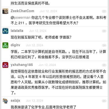
持生活而言保底真的不错。
ZeekChatCom
Jun 12, 2024
22
@
powerman
你这几个专业哪个读到博士也不会太差啊。本科考
不上 211 ，医学考研究生你觉得希望大不大？
lalalalla
Jun 12, 2024
23
现在别报互联网了吧，老师或者 学兽医？
digitv
Jun 12, 2024
24
学医，二本学习计算机就是自寻死路。。现在不比当年了，计算
机已经没红利了，和金融差不多，没学历以后很难混
yxhzhang185
Jun 12, 2024
25
我觉得现在这依靠就业和行业发展形势的报志愿的方式非常不合
适，以为 4 年甚至 6 年以后的形势很难预测的。建议看个人意
愿和个人天赋。如果从小就数理化成绩特别好，推荐计算机。如
果是语政英优秀推荐医学，不过现在好的县医院医生都要博士
了。
sslzjx
Jun 12, 2024
26
我表妹是读了化学专业,后面考到化学老师了