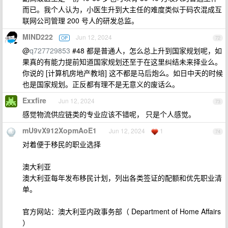
而已。我个人认为，小医生升到大主任的难度类似于码农混成互
联网公司管理 200 号人的研发总监。
MIND222
Jun 12, 2024
OP
72
@
q727729853
#48 都是普通人，怎么总上升到国家规划呢，如
果真的有能力提前知道国家规划还至于在这里纠结未来择业么。
你说的 [计算机房地产教培] 这不都是马后炮么。如日中天的时候
也是国家规划。正反都有理不是无意义的废话么。
Exxfire
Jun 12, 2024
73
感觉物流供应链类的专业应该不错呢， 只是个人感觉。
mU9vX912XopmAoE1
Jun 12, 2024
1
74
对着便于移民的职业选择
澳大利亚
澳大利亚每年发布移民计划，列出各类签证的配额和优先职业清
单。
官方网站：澳大利亚内政事务部（ Department of Home Affairs
）