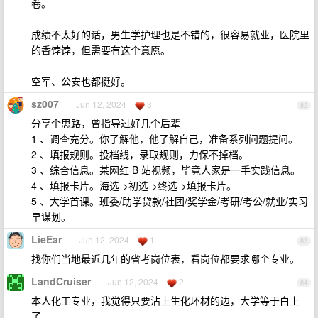
卷。
成绩不太好的话，男生学护理也是不错的，很容易就业，医院里
的香饽饽，但需要有这个意愿。
空军、公安也都挺好。
sz007
Jun 12, 2024
3
82
分享个思路，曾指导过好几个后辈
1 、调查充分。你了解他，他了解自己，准备系列问题提问。
2 、填报规则。投档线，录取规则，力保不掉档。
3 、综合信息。某网红 B 站视频，毕竟人家是一手实践信息。
4 、填报卡片。海选->初选->终选->填报卡片。
5 、大学首课。班委/助学贷款/社团/奖学金/考研/考公/就业/实习
早谋划。
LieEar
Jun 12, 2024
1
83
找你们当地最近几年的省考岗位表，看岗位都要求哪个专业。
LandCruiser
Jun 12, 2024
2
84
本人化工专业，我觉得只要沾上生化环材的边，大学等于白上
了。