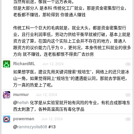
当然有前途，像我一个远方表哥。
但是大部分人 是本科 传统化工厂就业，那是资金密集型行业，
老板都不赚钱，那轮得到 你普通人赚钱
传统工科一个巨大的毛病就是，就业大头，都是资金密集型行
业，且行业利润率低，劳动力供给平衡早就被打破，基本上就是
资方说了算，在国内这个实际上工会并不存在的地方，普通人
跟资方的议价能力几乎为 0 ，更何况，本身传统工科就业的很多
方向 就不赚钱，连老板都恨不得卖厂去炒房
RichardML
Jun 12, 2024
16
如果想学医，建议先用关键词搜索“规培生”，网络上的还只是冰
山一角，如果觉得网上“规培生”的遭遇能认同，那就去学医吧，
万一真的热爱上了呢。
murmur
Jun 12, 2024
17
@
hefish
化学是从实验室就开始有风险的专业，有机合成那堆东
西太刺激了，各种高温高压有毒化学品
powerman
Jun 12, 2024
18
@
ramirezyolis808
#13