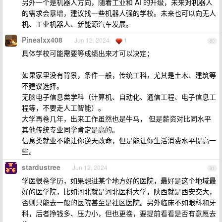
另外一个是机器人方向，随着工业和 AI 的升级，未来对机器人
的需求会暴增，建议找一些机器人强的学校。未来也可以向无人
机、工业机器人、新能源汽车发展。
Pinealxx408
Jun 12, 2024
1
80
具体学校可能需要等成绩出来才可以决定；
如果家里没有背景，条件一般，传统工科，尤其是土木、建筑等
不建议选择。
无脑电子信息类学科（计算机、自动化、通信工程、电子信息工
程等，不要走人工智能）。
大学再卷几年，出来工作虽然也是牛马， 但是薪资对比同水平
其他传统专业同学肯定是高的。
信息类就业不能让你逆天改命，但是能让你生活消费水平提高一
些。
stardustree
Jun 12, 2024
81
学医很卷学历，如果想进某个地方好的医院，最好是这个地域最
好的医学院，比如河北就是河北医科大学，陕西就是西安交大，
否则只能去一般的医院甚至是社区医院。另外临床不如眼科和牙
科，后者挣钱多、压力小，但也更卷，要提前看看是否有意愿去