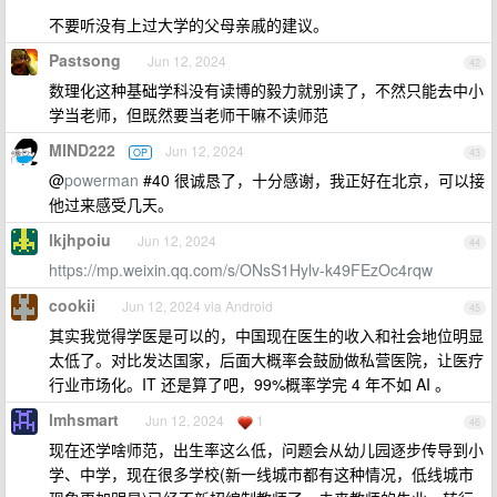
不要听没有上过大学的父母亲戚的建议。
Pastsong
Jun 12, 2024
42
数理化这种基础学科没有读博的毅力就别读了，不然只能去中小
学当老师，但既然要当老师干嘛不读师范
MIND222
Jun 12, 2024
OP
43
@
powerman
#40 很诚恳了，十分感谢，我正好在北京，可以接
他过来感受几天。
lkjhpoiu
Jun 12, 2024
44
https://mp.weixin.qq.com/s/ONsS1Hylv-k49FEzOc4rqw
cookii
Jun 12, 2024 via Android
45
其实我觉得学医是可以的，中国现在医生的收入和社会地位明显
太低了。对比发达国家，后面大概率会鼓励做私营医院，让医疗
行业市场化。IT 还是算了吧，99%概率学完 4 年不如 AI 。
lmhsmart
Jun 12, 2024
1
46
现在还学啥师范，出生率这么低，问题会从幼儿园逐步传导到小
学、中学，现在很多学校(新一线城市都有这种情况，低线城市