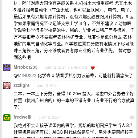
材，除非对应大国企有亲戚关系 4.机械土木慎重报考 尤其土木
5 推荐报考自动化（车企无敌，也可以互联网）、电气、电子、
最后如果有兴趣考虑计算机，没有兴趣没必要跟风计算机。6 医
学如果家庭情况至少足够支撑上学 8 年，不然不建议 7 动物医
学动物科学很多学校是治牛、猪的，毕业对口猪厂居多很苦，千
万不要报考 8 不要报考农林地矿专业，除非你是低分想去 农林
地矿的电气自动化等专业。9 学校位置在分数有限情况下尽可能
珠三角长三角，分不够或者要考虑专业的话专业优先。 暂时想
到这些吧
Mrrobot233
Jun 12, 2024 via Android
1
51
@
MIND222
化学去 b 站看手抓引力波前辈，可能就打消念头了
zzzlight
Jun 12, 2024
52
二本，一本上下分数，舍得 10-20w 投入，考虑中外合办去个好
位置（杭州广州啥的）的一本的不错专业（专业不行的合办就算
了）
fredweili
Jun 12, 2024
53
我绝对不会让孩子读国内的医学，规培的瞎胡闹把学生当人么？
计算机目前还可以，AIGC 时代依然是显学，另外也要问问孩子