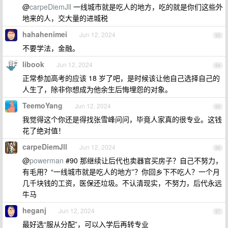
@
carpeDiemJll
一线城市就是吃人的地方，吃的就是你们这些外
地来的人，交大量的进城税
hahahenimei
Jun 12, 2024
93
不要学法，金融。
libook
Jun 12, 2024
94
正常参加高考的应该 18 岁了吧，是时候该让他自己选择自己的
人生了，除非你想成为他余生后悔埋怨的对象。
TeemoYang
Jun 12, 2024
95
我觉得这个你还是得找张雪峰问问，毕竟人家真的很专业。这钱
花了绝对值！
carpeDiemJll
Jun 12, 2024
96
@
powerman
#90 那继续让后代也卖器官买房子？自己不努力，
有毛用？“一线城市就是吃人的地方”？你回乡下不吃人？一个月
几千块钱的工资，医保还垃圾。不认清现实，不努力，后代永远
牛马
heganj
Jun 12, 2024
97
最好选“服从分配”，可以入学后再转专业