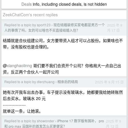
Deals
info, including closed deals, is not hidden
ZeekChatCom's recent replies
Replied to a topic by sport123
现在结婚装修买家电都是男方一个
2025 年 9
›
月 17 日
人的事情了吗，女的可以啥也不买直接结婚入住？
结婚就是合伙组建公司，女方要带资入组才可以占股份。如果啥也不
带，没有股权也是合理的。
@
xianghaolinng
哥们要不我们合资开个公司？你格局大一点自己出
资，反正两个合伙人一起开公司
Replied to a topic by dierzhuang
相亲后的结局
2025 年 9 月 15 日
›
她有次开我车出去办事，车子提示没有玻璃水，她都要我给她转账然
后去买水，玻璃水 20 元
----------------
就单这一条，让她滚。
Replied to a topic by showonder
iPhone 17 数字版有国补， pro
2025 年 9
›
月 12 日
和 pro max 没国补的首发怎么买更便宜？