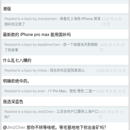
港版
Replied to a topic by zhenjiachen
准备在上海抢 iPhone 首发
2025 年 9 月
›
12 日
国补的注意了
最新款的 iPhone pro max 能用国补吗
Replied to a topic by deadlineChen
讲一个结婚当天新娘跑
2025 年 9 月 12
›
日
了的故事
什么乱七八糟的
Replied to a topic by milala
现在的社区医院真恶心
2025 年 9 月 12 日
›
明确拒绝中药。
Replied to a topic by snsn
17 Pro Max，银色 橙色 二选一
2025 年 9 月 12 日
›
我选深蓝色
Replied to a topic by Jim2Chen
江苏农村户口要转上海户口
2025 年 9 月 11
›
日
吗？
@
Jim2Chen
那你不转等啥呢。等宅基地地下挖出金矿吗？