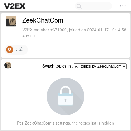
ZeekChatCom
V2EX member #671969, joined on 2024-01-17 10:14:58
+08:00
北京
Switch topics list
Per ZeekChatCom's settings, the topics list is hidden