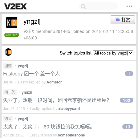
yngzij
打赏
V2EX member #291465, joined on 2018-02-11 13:25:56
ONLINE
+08:00
Switch topics list
团购
•
yngzij
Fastcopy 团一个 差一个人
1
Jul 30 • Lastly replied by
Admstor
问与答
•
yngzij
失业了，想躺一段时间，是回老家躺还是出租屋？
102
Jun 17, 2025 • Lastly replied by
xiaobyyuan1
钓鱼
•
yngzij
太爽了，太爽了， 60 块钱拉的我笑嘻嘻。
13
Apr 28, 2025 • Lastly replied by
someonesnone