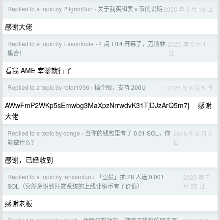
Replied to a topic by PilgrimSun
关于我买和卖 v 币的说明
2025 年 9 月 18 日
›
感谢大佬
Replied to a topic by EasonIndie
4 点 TI14 开幕了，刀斯林
2025 年 9 月 11
›
日
集合！
看我 AME 宰🐷就行了
Replied to a topic by rotor1996
插个眼，支持 200U
2025 年 8 月 5 日
›
AWwFmP2WKp5sEmwbg3MaXpzNrrwdvK31TjDJzArQ5m7j 感谢
大佬
Replied to a topic by conge
当你的钱包里有了 0.01 SOL，你
2025 年 8 月 5
›
日
能做什么？
感谢，已经收到
Replied to a topic by tanxiaoluo
「空投」抽 28 人送 0.001
2025 年 7
›
月 25 日
SOL（突然意识到打赏系统的上线让铜币有了价值）
感谢老板