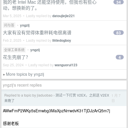
我的老 Intel Mac 还能坚持使用，但我也有些心
34
动，想换新的了。
Mar 5, 2025 • Lastly replied by
datoujiejie221
问与答
•
yngzij
大家有没有觉得体重秤耗电很离谱
83
Feb 2, 2025 • Lastly replied by
littledogboy
全球工单系统
•
yngzij
花生壳崩了？
4
Sep 25, 2024 • Lastly replied by
wanguorui123
More topics by yngzij
»
yngzij's recent replies
Replied to a topic by jiaduobao
测试一下打赏 V2EX，之前送 V2EX
1 月 7
›
日
来晚了
AWwFmP2WKp5sEmwbg3MaXpzNrrwdvK31TjDJzArQ5m7j
感谢老板