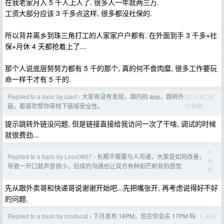
在我老家月入 5 千人上人了. 很多人一年就两三万.
工资大部分应该 3 千多点这样, 很多都没社保的.
所以背井离乡到珠三角打工的人家家户户都有. 在外面到手 3 千多+社
保+月休 4 天都抢着上了...
那个人说底层努努力都有 5 千的那个, 真的何不食肉糜, 很多工作要玩
命一样干才有 5 千的.
Replied to a topic by clacf
大家有没有发现，国内的 app，跳转外
22 小时 28
›
分钟前
链，都喜欢帮你审核下链接安全性。
提示跳转外链没问题, 但是链接直接给我访问一次了干啥, 调试的时候
就很费劲...
1
Replied to a topic by Leox0607
长期不需要与人沟通，大家是如何改善，
›
天
导致一开口就声音很小，后续的沟通也让双方有种如芒刺背的感觉
前
先从跟外卖哥和快递哥说谢谢开始吧...先把嘴张开, 再考虑说得好不好
的问题.
Replied to a topic by moducat
下月发布 18PM，现在你会买 17PM 吗
1 天前
›