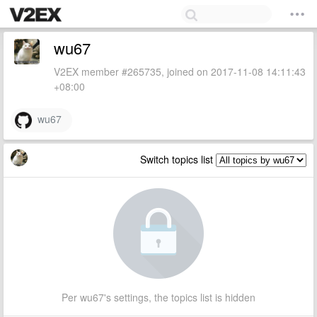
wu67
V2EX member #265735, joined on 2017-11-08 14:11:43
+08:00
wu67
Switch topics list
Per wu67's settings, the topics list is hidden