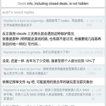
Deals
info, including closed deals, is not hidden
wu67's recent replies
Replied to a topic by edgeedge
我刚刚骂了 codex，然后感觉，
5 小时 17 分
›
钟前
它开始故意给我出岔子
反正我用 claude 三天两头就会遇到这种倔驴情况.
就像是那种 (明明能走直线的路, 也有路不是过河, 他偏要绕几段路再
到目的地一样的) 写代码...
Replied to a topic by gnhaha
你们公积金变少了吗？
21 小时 20 分钟前
›
没变, 还是一样. 去年为了少交税, 我甚至把个人部分拉到 12%了
Replied to a topic by lynn1su
我发现很多网盘条款里都禁止超大
21 小时 29
›
分钟前
独占性文件上传，到底多大算超大？
依稀记得单文件 4g 吧, 可能是用的很古早的破玩意当容灾备份
Replied to a topic by NullIsLife
很多人说现在中国普通人月入 5000
21 小时
›
58 分钟
并不难，也有人认为 5000 对很多人来说很困难。大家说说你家乡的真
前
实情况？