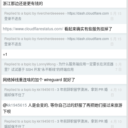
浙江那边还是更有钱的
Replied to a topic by rivercherdeeeeee
https://dash.cloudflare.com
5 月 15
›
日
登录不进去
https://www.cloudflarestatus.com/
看起来确实有些服务挂掉了
Replied to a topic by rivercherdeeeeee
https://dash.cloudflare.com
5 月 15
›
日
登录不进去
+1
Replied to a topic by LonnyWong
为什么服务端应用一定要长在浏览器
5 月
›
7 日
里？试试基于 SSH 开发“永不断线”的终端应用
网络掉线重连啥的加个 wireguard 就好了
Replied to a topic by kk1945615
3 年前辞职留学澳洲，拿到 PR 婚
4 月 10
›
日
姻却保不住了
@
kk1945615
人是会变的, 等你自己过的舒服了再把她们接过来旅游
下呗
Replied to a topic by kk1945615
3 年前辞职留学澳洲，拿到 PR 婚
4 月 10
›
日
姻却保不住了