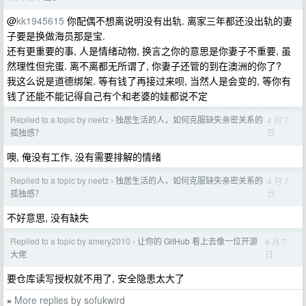
@
kk1945615
你配偶不想离说明没有出轨. 离家三年都还没出轨的妻
子要是换做海员那是宝.
还有更重要的事, 人是情绪动物, 换言之你的意思是你妻子不重要, 虽
然理性但完蛋. 离不离都无所谓了, 你妻子还管的到在澳洲的你了?
我这么说是道德绑架. 等有钱了再接过来呗, 当然人是会变的, 等你有
钱了还能不能记得自己有个和老婆的娃都说不定
Replied to a topic by neetz
独居生活的人，如何克服缺失亲密关系的
4 月 7
›
日
孤独感？
噢, 俺没有工作, 没有需要排解的情绪
Replied to a topic by neetz
独居生活的人，如何克服缺失亲密关系的
4 月 7
›
日
孤独感？
不好意思, 没有缺失
Replied to a topic by amery2010
让你的 GitHub 看上去像一位开源
4 月 7
›
日
大佬
要仓库读写授权就不用了, 安全隐患太大了
More replies by sofukwird
»