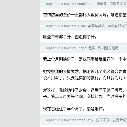
Replied to a topic by
SoulFlame
问与答
请教黄金首
›
›
首饰店里的金价一直都比大盘价高啊，难道指望
Replied to a topic by
0livia
美酒与美食
有没有好喝
›
›
味全草莓椰子汁、西瓜椰子汁。
Replied to a topic by
T1ght
租房
深圳租房经历
›
›
我上个月刚换房子，是找同事给我推荐的一个中
她按照我的大概要求，把附近几个小区符合要求
说不用看了，只要是实拍的就行，而且我们几个
就这样，我给她转了定金，然后问了她门牌号，
子。第二天再去签合同，交接钥匙。当时房子的
现在已经住了半个月了，没啥毛病。
Replied to a topic by
crocoBaby
分享发现
发现新词
›
›