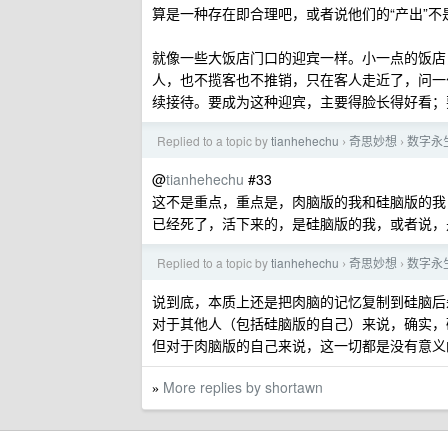
算是一种存在即合理吧，或者说他们的“产出”
就像一些大饭店门口的迎宾一样。小一点的饭店
人，也不揽客也不推销，只在客人走近了，问一
续接待。要成为这种迎宾，主要得脸长得好看；
Replied to a topic by
tianhehechu
奇思妙想
数字永
›
›
@
tianhehechu
#33
这不是重点，重点是，肉脑版的我和硅脑版的我
已经死了，活下来的，是硅脑版的我，或者说，是肉
Replied to a topic by
tianhehechu
奇思妙想
数字永
›
›
说到底，本质上还是把肉脑的记忆复制到硅脑后
对于其他人（包括硅脑版的自己）来说，确实，
但对于肉脑版的自己来说，这一切都是没有意义
More replies by shortawn
»