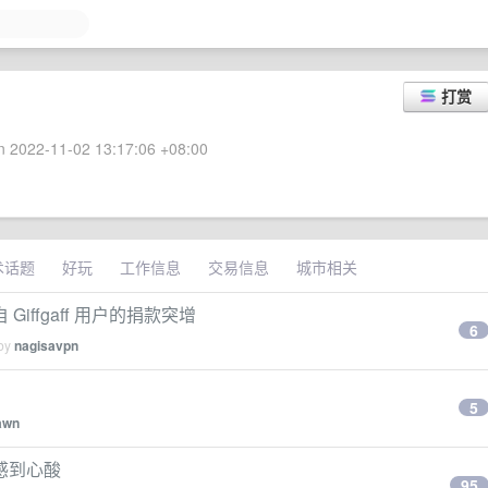
打赏
 2022-11-02 13:17:06 +08:00
术话题
好玩
工作信息
交易信息
城市相关
ffgaff 用户的捐款突增
6
 by
nagisavpn
5
awn
感到心酸
95