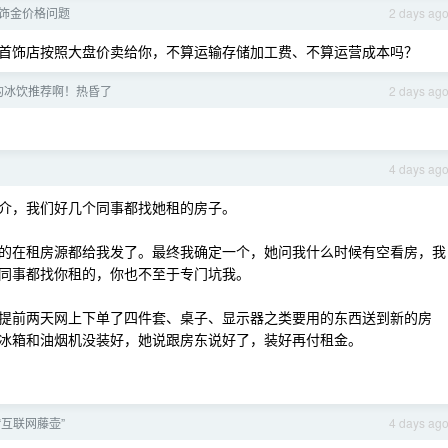
饰金价格问题
2 days ag
首饰店按照大盘价卖给你，不算运输存储加工费、不算运营成本吗？
的冰饮推荐啊！热昏了
2 days ag
4 days ag
介，我们好几个同事都找她租的房子。
的在租房源都给我发了。最终我确定一个，她问我什么时候有空看房，我
同事都找你租的，你也不至于专门坑我。
提前两天网上下单了四件套、桌子、显示器之类要用的东西送到新的房
冰箱和油烟机没装好，她说跟房东说好了，装好再付租金。
“互联网藤壶”
4 days ag