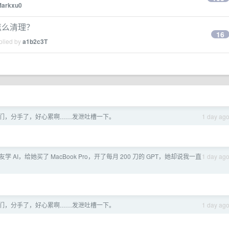
Markxu0
怎么清理？
16
plied by
a1b2c3T
们，分手了，好心累啊……发泄吐槽一下。
1 day ag
学 AI，给她买了 MacBook Pro，开了每月 200 刀的 GPT，她却说我一直
1 day ag
们，分手了，好心累啊……发泄吐槽一下。
1 day ag