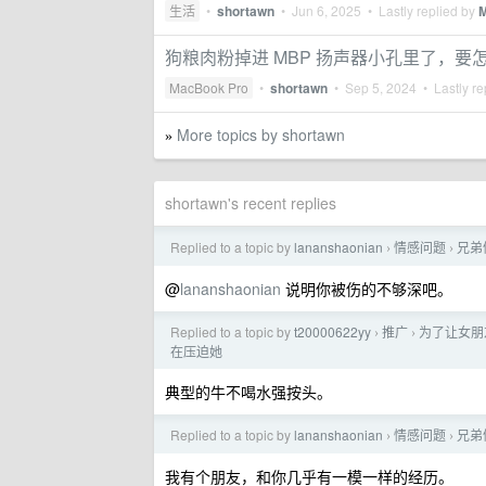
生活
•
shortawn
•
Jun 6, 2025
• Lastly replied by
狗粮肉粉掉进 MBP 扬声器小孔里了，要
MacBook Pro
•
shortawn
•
Sep 5, 2024
• Lastly re
More topics by shortawn
»
shortawn's recent replies
Replied to a topic by
lananshaonian
情感问题
兄弟
›
›
@
lananshaonian
说明你被伤的不够深吧。
Replied to a topic by
t20000622yy
推广
为了让女朋友
›
›
在压迫她
典型的牛不喝水强按头。
Replied to a topic by
lananshaonian
情感问题
兄弟
›
›
我有个朋友，和你几乎有一模一样的经历。