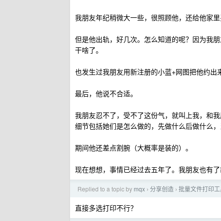
我朋友年纪稍微大一些，很照顾他，还给他家里
但是他出轨，好几次。怎么知道的呢？因为我朋
干啥了。
也发生过我朋友用新注册的小蓝+网图把他约出
最后，他说不合适。
我朋友忍不了，受不了这份气，就叫上我，和我
细节包括她们是怎么做的，先做什么后做什么，
期间他还差点割腕（大概率是装的）。
现在想想，事情已经过去五年了。我朋友也有了
Replied to a topic by
mqx
分享创造
批量文件打印工
›
›
直接多选打印不行？