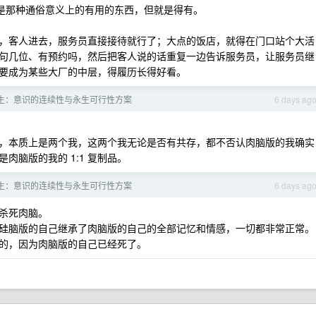
不是那种通俗意义上的有用的东西，但就是得有。
，客人进去，服务员直接接待就行了；大点的饭店，就得在门口站个大活
句几位、有预约吗，然后把客人说的话重复一边告诉服务员，让服务员继
要成为某些大厂的中层，得履历长得好看。
生：意识的连续性与永生可行性方案
6 days ag
，本质上是两个我，这两个我无论是否有共存，都不否认肉脑版的我确实
脑版的我的 1:1 复制品。
生：意识的连续性与永生可行性方案
6 days ag
杀死肉脑。
硅脑版的自己继承了肉脑版的自己的全部记忆和情感，一切都非常正常。
的，因为肉脑版的自己已经死了。