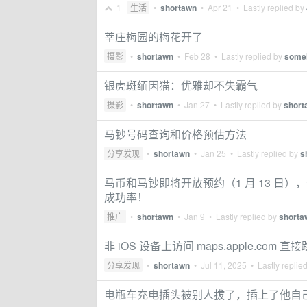
1
生活
•
shortawn
•
Apr 21
• Lastly replied by
莘庄梅园的梅花开了
摄影
•
shortawn
•
Feb 28
• Lastly replied by
some
银虎斑缅因猫：优雅却不失霸气
摄影
•
shortawn
•
Jan 27
• Lastly replied by
short
马钞号码查询和价格预估方法
分享发现
•
shortawn
•
Jan 25
• Lastly replied by
s
马币和马钞即将开放预约（1 月 13 日
成功率！
推广
•
shortawn
•
Jan 9
• Lastly replied by
shorta
非 iOS 设备上访问 maps.apple.com
分享发现
•
shortawn
•
Jul 11, 2025
• Lastly replie
电瓶车充电插头被别人拔了，插上了他自