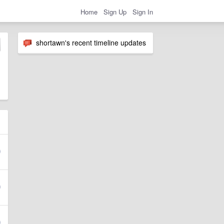
Home
Sign Up
Sign In
shortawn's recent timeline updates