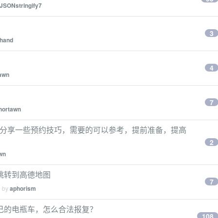
JSONstringify7
3
hand
4
awn
7
hortawn
），分享一些预约技巧，需要的可以参考，提前准备，提高
2
wn
 直接跳转到高德地图
7
d by
aphorism
己的电瓶车，怎么合法报复？
108