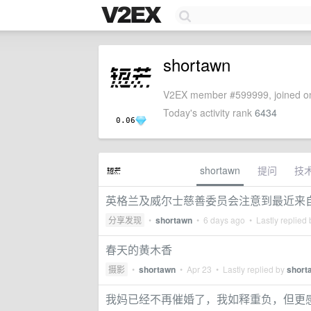
shortawn
V2EX member #599999, joined on
Today's activity rank
6434
0.06
shortawn
提问
技
英格兰及威尔士慈善委员会注意到最近来自 Gi
分享发现
•
shortawn
•
6 days ago
• Lastly replied
春天的黄木香
摄影
•
shortawn
•
Apr 23
• Lastly replied by
short
我妈已经不再催婚了，我如释重负，但更