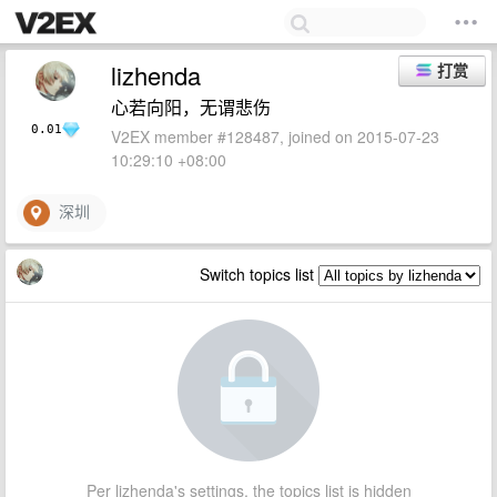
lizhenda
打赏
心若向阳，无谓悲伤
0.01
V2EX member #128487, joined on 2015-07-23
10:29:10 +08:00
深圳
Switch topics list
Per lizhenda's settings, the topics list is hidden