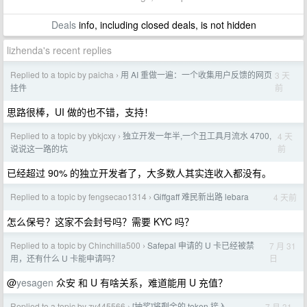
Deals
info, including closed deals, is not hidden
lizhenda's recent replies
Replied to a topic by paicha
用 AI 重做一遍：一个收集用户反馈的网页
3 天
›
前
挂件
思路很棒，UI 做的也不错，支持！
Replied to a topic by ybkjcxy
独立开发一年半,一个丑工具月流水 4700,
4 天
›
前
说说这一路的坑
已经超过 90% 的独立开发者了，大多数人其实连收入都没有。
Replied to a topic by fengsecao1314
Giffgaff 难民新出路 lebara
4 天前
›
怎么保号？这家不会封号吗？需要 KYC 吗？
Replied to a topic by Chinchilla500
Safepal 申请的 U 卡已经被禁
7 月 31
›
日
用，还有什么 U 卡能申请吗？
@
yesagen
众安 和 U 有啥关系，难道能用 U 充值？
Replied to a topic by zy445566
[抽奖]将剩余的 token 接入
7 月 31