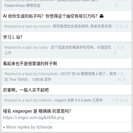
›
日
FastenShare 换取现金
AI 给你生成的帖子吗？你觉得这个抽空有吸引力吗？👻
Replied to a topic by cincout
铜币能增加交易系统吗, 用来买卖东西
7 月 31 日
›
学习 L 站？
Replied to a topic by conky
这个低成本的美国手机号码，价值还在
7 月 31
›
日
上升
看起来也不是很靠谱的样子啊
Replied to a topic by CherryGods
2070T 的 AI 推理怪兽上线了，英伟
7 月
›
30 日
达 Thor T5000， 128GB 显存
厉害啊，一般人买不起吧
Replied to a topic by coffeehc
xAgent 全新 0.0.5.beta 已发布
7 月 29 日
›
域名 xiagaogao 是 瞎搞搞 的意思吗？
https://i.imgur.com/agAJ0Rd.png
More replies by lizhenda
»