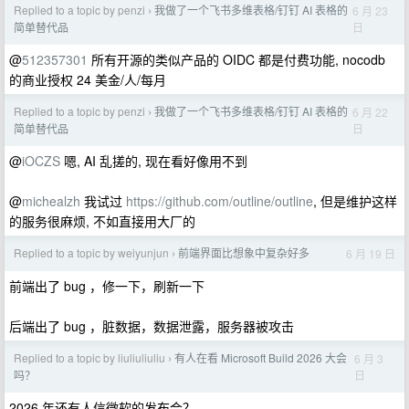
Replied to a topic by penzi
我做了一个飞书多维表格/钉钉 AI 表格的
6 月 23
›
日
简单替代品
@
512357301
所有开源的类似产品的 OIDC 都是付费功能, nocodb
的商业授权 24 美金/人/每月
Replied to a topic by penzi
我做了一个飞书多维表格/钉钉 AI 表格的
6 月 22
›
日
简单替代品
@
iOCZS
嗯, AI 乱搓的, 现在看好像用不到
@
michealzh
我试过
https://github.com/outline/outline
, 但是维护这样
的服务很麻烦, 不如直接用大厂的
Replied to a topic by weiyunjun
前端界面比想象中复杂好多
6 月 19 日
›
前端出了 bug ，修一下，刷新一下
后端出了 bug ，脏数据，数据泄露，服务器被攻击
Replied to a topic by liuliuliuliu
有人在看 Microsoft Build 2026 大会
6 月 3
›
日
吗？
2026 年还有人信微软的发布会？