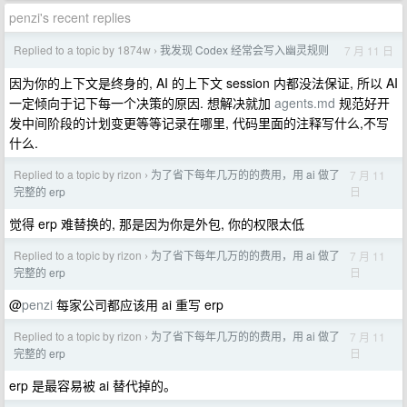
penzi's recent replies
Replied to a topic by 1874w
我发现 Codex 经常会写入幽灵规则
7 月 11 日
›
因为你的上下文是终身的, AI 的上下文 session 内都没法保证, 所以 AI
一定倾向于记下每一个决策的原因. 想解决就加
agents.md
规范好开
发中间阶段的计划变更等等记录在哪里, 代码里面的注释写什么,不写
什么.
Replied to a topic by rizon
为了省下每年几万的的费用，用 ai 做了
7 月 11
›
日
完整的 erp
觉得 erp 难替换的, 那是因为你是外包, 你的权限太低
Replied to a topic by rizon
为了省下每年几万的的费用，用 ai 做了
7 月 11
›
日
完整的 erp
@
penzi
每家公司都应该用 ai 重写 erp
Replied to a topic by rizon
为了省下每年几万的的费用，用 ai 做了
7 月 11
›
日
完整的 erp
erp 是最容易被 ai 替代掉的。