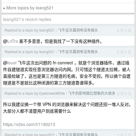
More topics by leang521
»
leang521's recent replies
Replied to a topic by leang521
飞牛这次漏洞有没有搞头
2 月 3 日
›
@
LnTrx
差不多意思，但是我找了一下没有这种插件。
Replied to a topic by leang521
飞牛这次漏洞有没有搞头
2 月 3 日
›
@
louol
飞牛这次出问题的 fn connect ，就是个浏览器插件，通过插
件自建隧道实现任意浏览器访问内网。只可惜这个隧道太拉稀，被人
直接给破了，这也是第三方隧道的毛病，安全不受控。所以搞个自建
隧道是不是就比这种闭源的第三方隧道靠谱得多。
Replied to a topic by EyebrowsWhite
飞牛的影响面比想象的大很多
2 月 3 日
›
所以我建议搞一个带 VPN 的浏览器来解决这个问题还招一堆人反对。
大部分人都不清楚用户到底需要什么
https://v2ex.com/t/1190213
Replied to a topic by leang521
飞牛这次漏洞有没有搞头
2 月 3 日
›