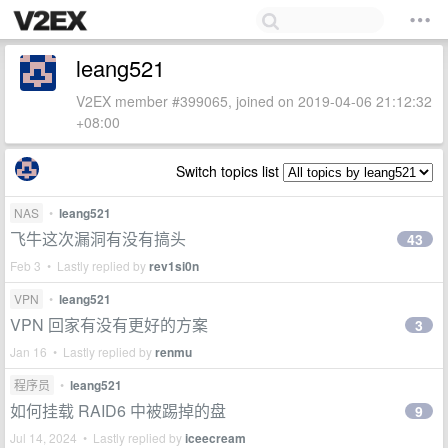
leang521
V2EX member #399065, joined on 2019-04-06 21:12:32
+08:00
Switch topics list
NAS
•
leang521
飞牛这次漏洞有没有搞头
43
Feb 3 • Lastly replied by
rev1si0n
VPN
•
leang521
VPN 回家有没有更好的方案
3
Jan 16 • Lastly replied by
renmu
程序员
•
leang521
如何挂载 RAID6 中被踢掉的盘
9
Jul 14, 2024 • Lastly replied by
iceecream