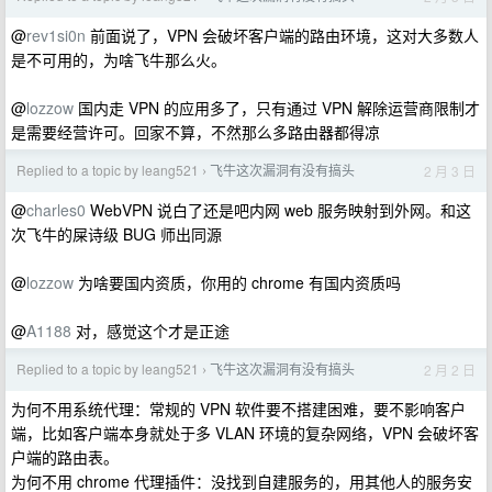
@
rev1si0n
前面说了，VPN 会破坏客户端的路由环境，这对大多数人
是不可用的，为啥飞牛那么火。
@
lozzow
国内走 VPN 的应用多了，只有通过 VPN 解除运营商限制才
是需要经营许可。回家不算，不然那么多路由器都得凉
Replied to a topic by leang521
飞牛这次漏洞有没有搞头
2 月 3 日
›
@
charles0
WebVPN 说白了还是吧内网 web 服务映射到外网。和这
次飞牛的屎诗级 BUG 师出同源
@
lozzow
为啥要国内资质，你用的 chrome 有国内资质吗
@
A1188
对，感觉这个才是正途
Replied to a topic by leang521
飞牛这次漏洞有没有搞头
2 月 2 日
›
为何不用系统代理：常规的 VPN 软件要不搭建困难，要不影响客户
端，比如客户端本身就处于多 VLAN 环境的复杂网络，VPN 会破坏客
户端的路由表。
为何不用 chrome 代理插件：没找到自建服务的，用其他人的服务安