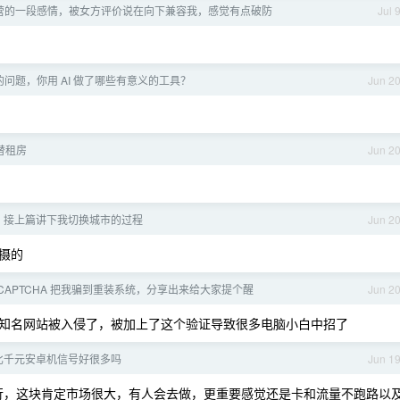
营的一段感情，被女方评价说在向下兼容我，感觉有点破防
Jul 
问题，你用 AI 做了哪些有意义的工具？
Jun 2
替租房
Jun 2
天，接上篇讲下我切换城市的过程
Jun 2
摄的
eCAPTCHA 把我骗到重装系统，分享出来给大家提个醒
Jun 2
知名网站被入侵了，被加上了这个验证导致很多电脑小白中招了
fi 比千元安卓机信号好很多吗
Jun 1
行，这块肯定市场很大，有人会去做，更重要感觉还是卡和流量不跑路以