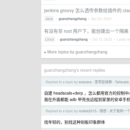
jenkins groovy 怎么透传参数给插件的 cla
Java
•
guanzhangzhang
•
Apr 23, 2024
有没有非 root 用户下，能创建出一个隔离 roo
Linux
•
guanzhangzhang
•
Oct 13, 2023
• Lastly r
More topics by guanzhangzhang
»
guanzhangzhang's recent replies
Replied to a topic by
sososos
宽带症候群
Tails
›
›
自建 headscale+derp ，怎么都用官方的控
我在外面都能 adb 甲壳虫远程到家里的安卓手
Replied to a topic by
rookie2015
情感
关于我和一
›
›
找年轻的，别找这种刻板印象群体