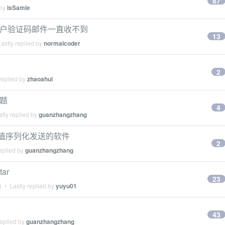
87
 by
isSamle
，账户验证码邮件一直收不到
13
astly replied by
normalcoder
2
replied by
zhaoahui
问题
4
tly replied by
guanzhangzhang
o 赋值序列化发送的软件
2
eplied by
guanzhangzhang
ar
23
4
• Lastly replied by
yuyu01
43
replied by
guanzhangzhang