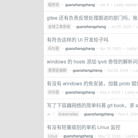
程序员
•
guanzhangzhang
•
Jan 9
• Lastly replied
gitee 还有负责反馈处理跟进的部门吗
全球工单系统
•
guanzhangzhang
•
Jul 25, 2025
• L
有符合这样的 UI 开发轮子吗
问与答
•
guanzhangzhang
•
Apr 30, 2025
• Lastly 
windows 的 hosts 添加 ipv6 奇怪的解析
宽带症候群
•
guanzhangzhang
•
Oct 26, 2024
• Las
有没有 windows 的免安装，加载 prot
问与答
•
guanzhangzhang
•
Sep 4, 2024
• Lastly r
写了下容器网络的简单科普 git book，求 st
1
Kubernetes
•
guanzhangzhang
•
Nov 4, 202
有没有轻量级别的单机 Linux 监控
Linux
•
guanzhangzhang
•
May 12, 2024
• Lastly 