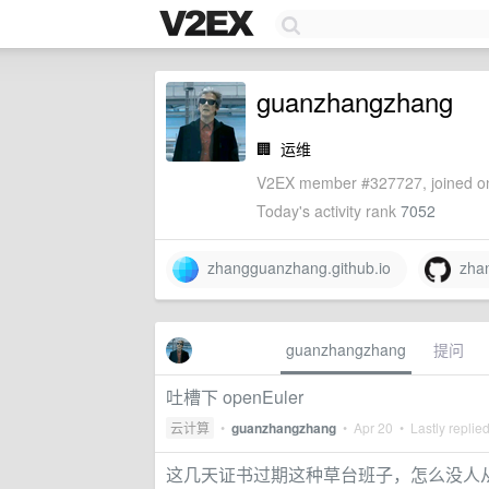
guanzhangzhang
🏢
运维
V2EX member #327727, joined on
Today's activity rank
7052
zhangguanzhang.github.io
zhan
guanzhangzhang
提问
吐槽下 openEuler
云计算
•
guanzhangzhang
•
Apr 20
• Lastly replie
这几天证书过期这种草台班子，怎么没人从流