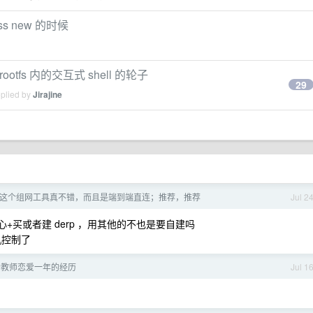
ss new 的时候
tfs 内的交互式 shell 的轮子
29
eplied by
Jirajine
cale,这个组网工具真不错，而且是端到端直连；推荐，推荐
Jul 2
制中心+买或者建 derp ，用其他的不也是要自建吗
机控制了
个教师恋爱一年的经历
Jul 1