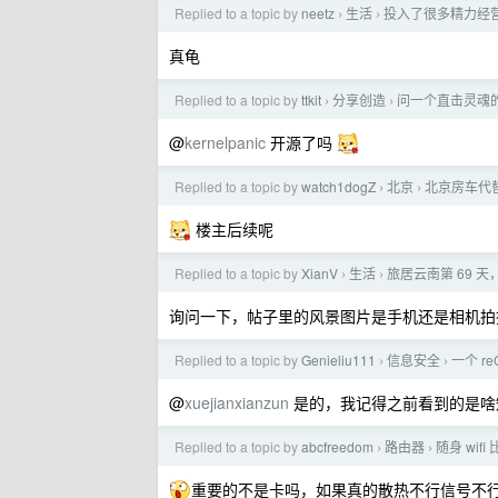
Replied to a topic by
neetz
生活
投入了很多精力经
›
›
真龟
Replied to a topic by
ttkit
分享创造
问一个直击灵魂的
›
›
@
kernelpanic
开源了吗
Replied to a topic by
watch1dogZ
北京
北京房车代
›
›
楼主后续呢
Replied to a topic by
XianV
生活
旅居云南第 69 
›
›
询问一下，帖子里的风景图片是手机还是相机拍
Replied to a topic by
Genieliu111
信息安全
一个 r
›
›
@
xuejianxianzun
是的，我记得之前看到的是啥
Replied to a topic by
abcfreedom
路由器
随身 wi
›
›
重要的不是卡吗，如果真的散热不行信号不