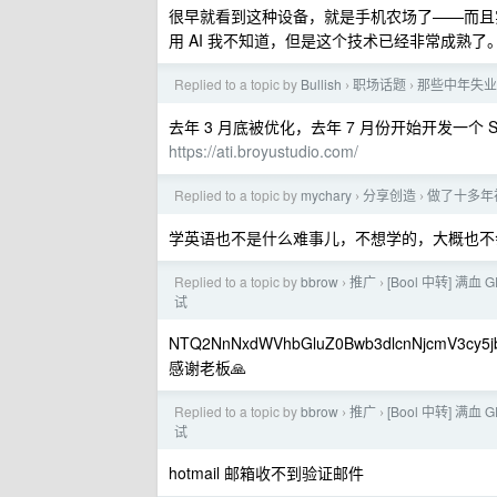
很早就看到这种设备，就是手机农场了——而且
用 AI 我不知道，但是这个技术已经非常成熟了
Replied to a topic by
Bullish
职场话题
那些中年失业
›
›
去年 3 月底被优化，去年 7 月份开始开发一个
https://ati.broyustudio.com/
Replied to a topic by
mychary
分享创造
做了十多年视频
›
›
学英语也不是什么难事儿，不想学的，大概也不
Replied to a topic by
bbrow
推广
[Bool 中转] 满血
›
›
试
NTQ2NnNxdWVhbGluZ0Bwb3dlcnNjcmV3cy5j
感谢老板🙏
Replied to a topic by
bbrow
推广
[Bool 中转] 满血
›
›
试
hotmail 邮箱收不到验证邮件