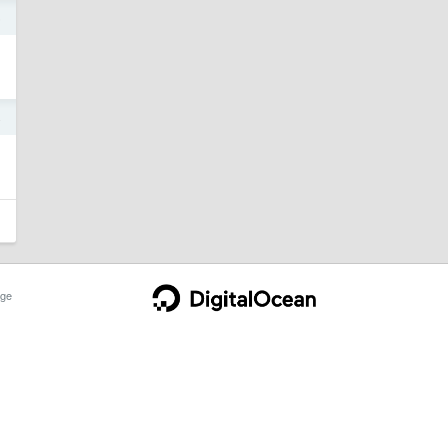
5
4
ge