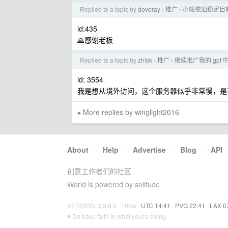
Replied to a topic by
doveray
推广
小站依旧稳定目前 gp
›
›
id:435
🙏感谢老板
Replied to a topic by
zhlsk
推广
继续推广我的 gpt
›
›
id: 3554
我是想从境外访问，这个服务器似乎非常慢，是
More replies by winglight2016
»
About
·
Help
·
Advertise
·
Blog
·
API
创意工作者们的社区
World is powered by solitude
VERSION: 3.9.8.5 · 10ms ·
UTC 14:41
·
PVG 22:41
·
LAX 0
♥ Do have faith in what you're doing.