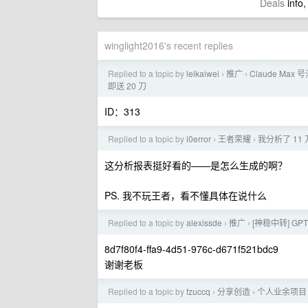
Deals
info,
winglight2016's recent replies
Replied to a topic by
leikaiwei
推广
Claude Max 号
›
›
即送 20 刀
ID：313
Replied to a topic by
i0error
王者荣耀
我分析了 1
›
›
这分析报表挺好看的——是怎么生成的啊？
PS. 我不玩王者，看不懂具体在说什么
Replied to a topic by
alexissde
推广
[神稳中转] GP
›
›
8d7f80f4-ffa9-4d51-976c-d671f521bdc9
谢谢老板
Replied to a topic by
fzuccq
分享创造
个人业余项目，
›
›