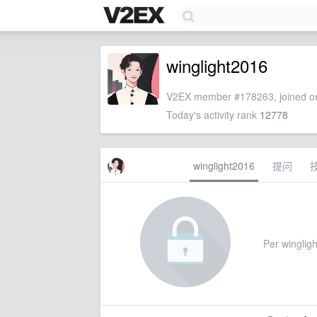
winglight2016
V2EX member #178263, joined on
Today's activity rank
12778
winglight2016
提问
Per winglight