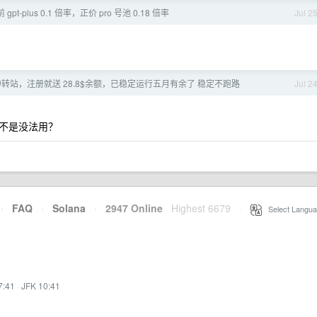
t-plus 0.1 倍率，正价 pro 号池 0.18 倍率
Jul 2
 中转站，注册就送 28.8$余额，已稳定运行五月有余了 稳定不跑路
Jul 2
不是没法用？
·
FAQ
·
Solana
·
2947 Online
Highest 6679
·
Select Langua
7:41
·
JFK 10:41