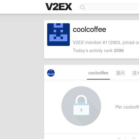
coolcoffee
V2EX member #112903, joined on
Today's activity rank
2096
coolcoffee
提问
技
Per coolcoffe