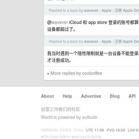
Replied to a topic by
wavever
Apple
注册 Apple 
›
›
@
wavever
iCloud 和 app store 登录的账号都算的
设备都超过了。
Replied to a topic by
wavever
Apple
注册 Apple 
›
›
我当时遇到一个隐性限制就是一台设备不能登录过三个 
才注册成功。
More replies by coolcoffee
»
About
·
Help
·
Advertise
·
Blog
·
API
创意工作者们的社区
World is powered by solitude
VERSION: 3.9.8.5 · 21ms ·
UTC 11:39
·
PVG 19:39
·
LAX 0
♥ Do have faith in what you're doing.