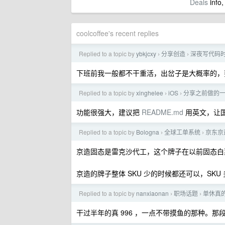
Deals
info,
coolcoffee's recent replies
Replied to a topic by
ybkjcxy
分享创造
深夜写代码
›
›
下班前我一般都不干重活，出岔子是大概率的，
Replied to a topic by
xinghelee
iOS
分享之前做的一个
›
›
功能很强大，建议把
README.md
用英文，让
Replied to a topic by
Bologna
全球工单系统
京东京
›
›
京造固态是雷克沙代工，这个牌子在以前固态白
京造的牌子整体 SKU 少的时候都还可以，SK
Replied to a topic by
nanxiaonan
职场话题
单休真
›
›
干过半年的真 996 ，一点不带摸鱼的那种。