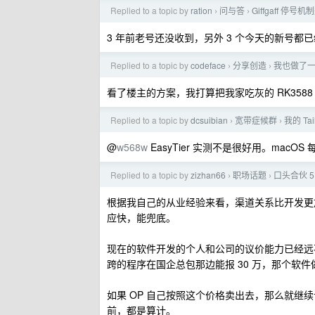
Replied to a topic by
ration
问与答
Giffgaff 停号
›
›
3 年前老号还没收到，另外 3 个今天的新号都已
Replied to a topic by
codeface
分享创造
我也做了一
›
›
看了楼主的方案，我打算把我家吃灰的 RK3588 
Replied to a topic by
dcsuibian
宽带症候群
我的 Ta
›
›
@
w568w
EasyTier 实测不是很好用。macOS
Replied to a topic by
zizhan66
职场话题
口头合伙 5
›
›
根据我自己的从业经验来看，渠道关系比开发更
应快，能兜底。
现在的软件开发的个人和公司的议价能力已经远
跨的程序在国企总包那边能报 30 万，那个软
如果 OP 自己按照这个价格卖出去，那么就继
前，都是算计。