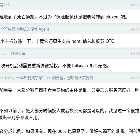
机制是什么
Jul 3
经收到了死亡通知。不过为了保险起见还是把老号转到 ctexcel 吧。
个可以操控手机的硬件 Agent
Jul 3
小主板改造一下，毕竟它还原生支持 hdmi 输入和板载 OTG
ilscale 方案分享
Jul 2
 每次开机启动需要重新弹窗授权。不像 tailscale 那么无感。
1/12.25，一年后我成了拿 30% 的外包，想听听大家判断
Jul 2
加重要。大部分客户都不看重签约的主体是谁，只要乙方服务态度好，响
不如以前了，绝大部分时候换人或者换公司都是可以的。我见过一个很拉
件做出来几乎都没人用。
续谈分成比例。如果没有，现在 30% 也算高了，做好被踢开的准备。利益