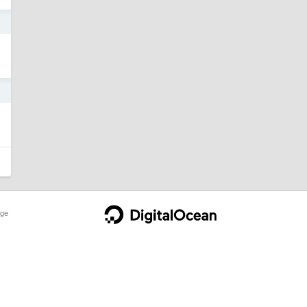
3
3
ge