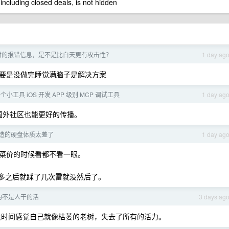
 including closed deals, is not hidden
时的报错信息，是不是比白天更有攻击性？
1 day ag
要是没做完睡觉满脑子是解决方案
小工具 iOS 开发 APP 级别 MCP 调试工具
1 day ag
国外社区也能更好的传播。
造的硬盘体质太差了
1 day ag
菜价的时候看都不看一眼。
U 多之后就踩了几次雷就没然后了。
的不是人干的活
3 days ag
那段时间感觉自己就像枯萎的老树，失去了所有的活力。