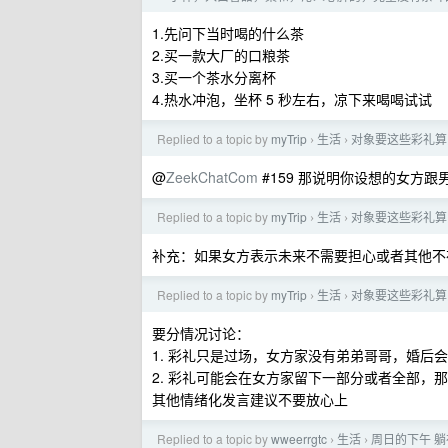
1.先问下当时喝的什么茶
2.买一款大厂的口粮茶
3.买一个茶水分离杯
4.热水冲泡，坐杯 5 秒左右，凉下来喝喝试试
Replied to a topic by
myTrip
生活
对象要这些彩礼算
›
›
@
ZeekChatCom
#159 那说明你设想的女方
Replied to a topic by
myTrip
生活
对象要这些彩礼算
›
›
补充：如果女方表示未来不需要担心或者其他不
Replied to a topic by
myTrip
生活
对象要这些彩礼算
›
›
要分情况讨论：
1. 彩礼只是过场，女方家没有弟弟哥哥，婚后
2. 彩礼可能会在女方家留下一部分或者全部，
其他情绪化发言建议不要放心上
Replied to a topic by
wweerrgtc
生活
周日的下午 躺
›
›