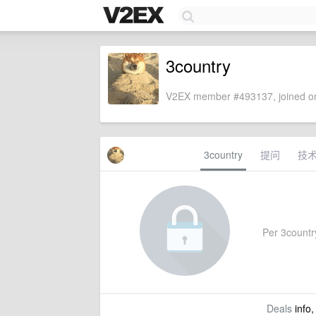
3country
V2EX member #493137, joined on
3country
提问
技
Per 3country
Deals
info,