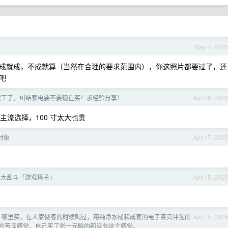
May 7, 202
成就成，不成就算（当然在合理的要求范围内），你这照片都要过了，还
吧
完工了，纠结家电要不要现在买！求经验分享！
Apr 28, 202
是主流选择，100 寸太大也贵
对象
Apr 17, 202
L)大乱斗「游戏搭子」
Apr 15, 202
叶哪里买，在人家做客的时候喝过，用纯净水桶和成套的电子茶具冲泡的
Apr 15, 202
的苦涩感觉，自己买了张一元啥的都没有这个感觉。