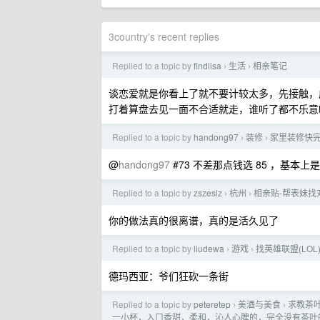
3country's recent replies
Replied to a topic by
findlisa
生活
相亲笔记
›
›
谈恋爱就是你看上了就不要计较太多，先接触，
打着算盘去见一面不合适就走，谁听了都不乐意
Replied to a topic by
handong97
装修
家里装修快
›
›
@
handong97
#73 不差那点钱选 85 ，基本上
Replied to a topic by
zszeslz
杭州
相亲贴-帮表妹找
›
›
你的做法真的很离谱，真的是活久见了
Replied to a topic by
liudewa
游戏
找英雄联盟(LO
›
›
德玛西亚：爷们狂砍一条街
Replied to a topic by
peteretep
美酒与美食
求教茶
›
›
一小杯，入口香甜，柔和，沁人心脾的，完全没有茶叶