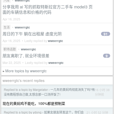
汽车
•
wweerrgtc
分享我用 ai 写的抓取特斯拉官方二手车 model3 页
面的车辆信息和价格的代码
Apr 16, 2025
生活
•
wweerrgtc
周日的下午 躺在出租屋 虚度光阴
91
Apr 16, 2025 • Lastly replied by
wweerrgtc
职场话题
•
wweerrgtc
朋友离职了, 就业环境很差
9
Mar 22, 2025 • Lastly replied by
wweerrgtc
More topics by wweerrgtc
»
wweerrgtc's recent replies
Replied to a topic by Margelator
一几年的黄焖鸡彻底消失了吗?有
16 小时 38
›
分钟前
没有教程想自己做,太想念那一口汤拌饭了!
现在的黄焖鸡不能吃，100%都是预制菜
Replied to a topic by ydong
如果女朋友转发这个，你们会
21 小时 52 分钟
›