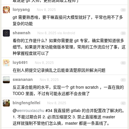
敢说是 git 大师，更别说高级工程师了
loryyang
Nov 8, 2025
38
git 需要熟悉啥，要干嘛直接问大模型就好了，平常也用不了多
复杂的功能
shawnsh
Nov 8, 2025 via Android
39
看你的工作是什么？如果你需要是 git 专家，确实需要知道很多
细节。如果是开发功能做版本管理，常用的工作流应付了事，这
种掌握程度就可以了
loy6491
Nov 8, 2025
40
在别人把提交记录搞乱之后能查清楚原因并解决问题
swananan
Nov 8, 2025
41
反正凑合能用的水平，实现一个 git from scratch ，一直在我的
TODO 里面，不过有可能永远都不会去做了
bingfengfeifei
Nov 8, 2025
42
@
wenrouxiaozhu
#34 我直接把 gitlab 的合并配置改了解决的。
1. 不能过期合并 2. 必须压缩提交 3. 禁止直接推送 master
这样就强制不管他们怎么搞，master 都是一条直线了。