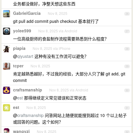
业务都没做好，净整天想这些东西
GabrielGarcia
Nov 8, 2025
26
git pull add commit push checkout 基本就行了
yolee599
Nov 8, 2025 via Android
27
一位高级厨师的食盐制作流程需要熟悉到什么程度？
piapia
Nov 8, 2025 via iPhone
28
@
qiyustart
这种有没有工作流可以避免？
tcper
Nov 8, 2025
29
肯定越熟悉越好，不过我的经验，大部分人只了解 git add, git
commit
craftsmanship
Nov 8, 2025 via Android
30
@
est
那得继续定义常见错误和正常状态
est
Nov 8, 2025
31
@
craftsmanship
问答网站上随便就能搜到超过 10 个以上帖子
或回答的问题。这个如何？
wangyzj
Nov 8, 2025
32