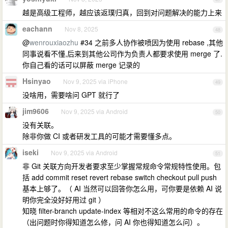
越是高级工程师，越应该返璞归真，回到对问题解决的能力上来
eachann
Nov 8, 2025
48
@
wenrouxiaozhu
#34 之前多人协作被喷因为使用 rebase ,其他
同事说看不懂,后来到其他公司作为负责人都要求使用 merge 了.
你自己看的话可以屏蔽 merge 记录的
Hsinyao
Nov 9, 2025 via iPhone
49
没啥用，需要啥问 GPT 就行了
jim9606
Nov 9, 2025 via Android
50
没有关联。
除非你做 CI 或者研发工具的可能才需要懂多点。
iseki
Nov 9, 2025 via Android
51
非 Git 关联方向开发者要求至少掌握常规命令常规特性使用。包
括 add commit reset revert rebase switch checkout pull push
基本上够了。（ AI 当然可以回答你怎么用，可你要是依赖 AI 说
明你完全没好好用过 git ）
知晓 filter-branch update-index 等相对不这么常用的命令的存在
（出问题时你得知道怎么修，问 AI 你也得知道怎么问）。