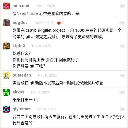
cdlixucd
Nov 8, 2025
13
@
Need4more
老中是喜欢内卷的，😂
bugDev
Nov 8, 2025
2
14
刚做完 cs61b 的 gitlet project ，用 1000 左右的代码实现一个
简单的 git 。做完之后对 git 原理有了更深刻的理解。
Light3
Nov 8, 2025
15
熟悉什么？
你把代码能提上去 会合并 回滚就行了
你还想要 git 干啥？
busterian
Nov 8, 2025
16
需要能在 git 新版本发布后第一时间发现漏洞并修复
sir283
Nov 8, 2025
17
缓缓打出一个？
qiyustart
Nov 8, 2025
18
合并冲突别导致代码丢失就行，在部门里见过至少 5 个人把别人
代码合没的