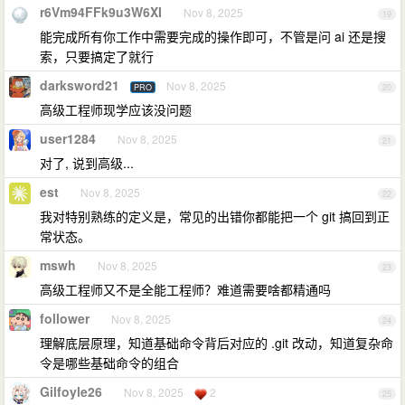
r6Vm94FFk9u3W6XI
Nov 8, 2025
19
能完成所有你工作中需要完成的操作即可，不管是问 ai 还是搜
索，只要搞定了就行
darksword21
Nov 8, 2025
PRO
20
高级工程师现学应该没问题
user1284
Nov 8, 2025
21
对了, 说到高级...
est
Nov 8, 2025
22
我对特别熟练的定义是，常见的出错你都能把一个 git 搞回到正
常状态。
mswh
Nov 8, 2025
23
高级工程师又不是全能工程师？难道需要啥都精通吗
follower
Nov 8, 2025
24
理解底层原理，知道基础命令背后对应的 .git 改动，知道复杂命
令是哪些基础命令的组合
Gilfoyle26
Nov 8, 2025
2
25