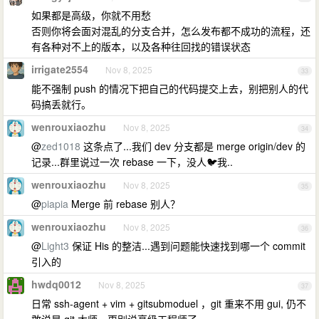
如果都是高级，你就不用愁
否则你将会面对混乱的分支合并，怎么发布都不成功的流程，还
有各种对不上的版本，以及各种往回找的错误状态
irrigate2554
Nov 8, 2025
33
能不强制 push 的情况下把自己的代码提交上去，别把别人的代
码搞丢就行。
wenrouxiaozhu
Nov 8, 2025
34
@
zed1018
这条点了...我们 dev 分支都是 merge origin/dev 的
记录...群里说过一次 rebase 一下，没人🐦我..
wenrouxiaozhu
Nov 8, 2025
35
@
piapia
Merge 前 rebase 别人？
wenrouxiaozhu
Nov 8, 2025
36
@
Light3
保证 His 的整洁...遇到问题能快速找到哪一个 commit
引入的
hwdq0012
Nov 8, 2025
37
日常 ssh-agent + vim + gitsubmoduel ，git 重来不用 gui, 仍不