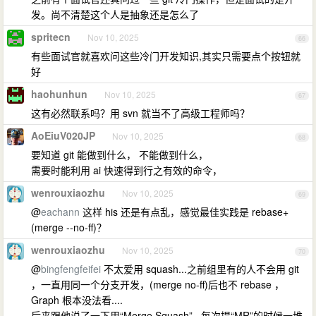
发。尚不清楚这个人是抽象还是怎么了
spritecn
Nov 10, 2025
66
有些面试官就喜欢问这些冷门开发知识,其实只需要点个按钮就
好
haohunhun
Nov 10, 2025
67
这有必然联系吗？用 svn 就当不了高级工程师吗？
AoEiuV020JP
Nov 10, 2025
68
要知道 git 能做到什么， 不能做到什么，
需要时能利用 ai 快速得到行之有效的命令，
wenrouxiaozhu
Nov 10, 2025
69
@
eachann
这样 his 还是有点乱，感觉最佳实践是 rebase+
(merge --no-ff)？
wenrouxiaozhu
Nov 10, 2025
70
@
bingfengfeifei
不太爱用 squash...之前组里有的人不会用 git
，一直用同一个分支开发，(merge no-ff)后也不 rebase ，
Graph 根本没法看....
后来跟他说了一下用“Merge Squash”...每次提“MR”的时候一堆