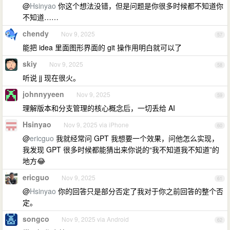
@
Hsinyao
你这个想法没错，但是问题是你很多时候都不知道你
不知道……
chendy
Nov 9, 2025
57
能把 idea 里面图形界面的 git 操作用明白就可以了
skiy
Nov 9, 2025
58
听说 jj 现在很火。
johnnyyeen
Nov 9, 2025
59
理解版本和分支管理的核心概念后，一切丢给 AI
Hsinyao
Nov 9, 2025 via iPhone
60
@
ericguo
我就经常问 GPT 我想要一个效果，问他怎么实现，
我发现 GPT 很多时候都能猜出来你说的“我不知道我不知道”的
地方😂
ericguo
Nov 9, 2025
61
@
Hsinyao
你的回答只是部分否定了我对于你之前回答的整个否
定。
songco
Nov 9, 2025 via Android
62