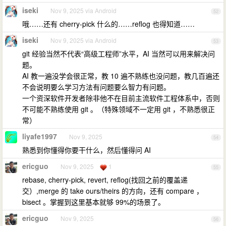
iseki
Nov 9, 2025 via Android
52
哦……还有 cherry-pick 什么的……reflog 也得知道……
iseki
Nov 9, 2025 via Android
53
git 经验当然不代表“高级工程师”水平，AI 当然可以用来解决问
题。
AI 教一遍没学会很正常，教 10 遍不熟练也没问题，教几百遍还
不会说明要么学习方法有问题要么智力有问题。
一个资深软件开发者除非他不在目前主流软件工程体系中，否则
不可能不熟练使用 git 。（特殊领域不一定用 git ，不熟悉很正
常）
liyafe1997
Nov 9, 2025
54
熟悉到你懂得你要干什么，然后懂得问 AI
ericguo
Nov 9, 2025
1
55
rebase, cherry-pick, revert, reflog(找回之前的覆盖递
交）,merge 的 take ours/theirs 的方向，还有 compare ，
bisect 。掌握到这里基本就够 99%的场景了。
ericguo
Nov 9, 2025
56