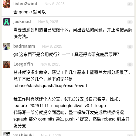
listen2wind
Nov 8, 2025
43
会 google 就可以
jackmod
Nov 8, 2025
44
需要熟悉到知道自己想做什么，问出合适的问题，并正确搜索解
决方法。
badreamm
Nov 8, 2025
45
git 这东西不是会用就行？一个工具还得去研究底层原理？
LeegoYih
Nov 8, 2025
46
总共就没多少命令，感觉工作几年基本上能覆盖大部分场景了，
除了基础的几个，剩下的无非是
rebase/stash/squash/fixup/reset/revert
我工作时喜欢建个人分支，$开发分支_$自己名字，比如：
feature_20251111_shoppingfestival_v0.1_leego
代码写一部分就提交到远端，整个模块开发完成后根据情况
squash 部分 commits 通过 push -f 提交，然后 rebase 到主开
发分支
yoshiyuki
Nov 8, 2025
47