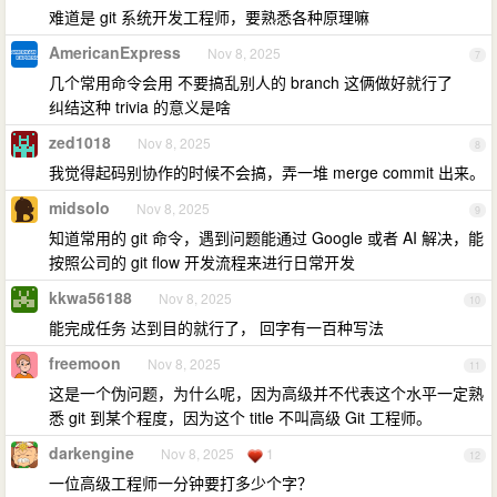
难道是 git 系统开发工程师，要熟悉各种原理嘛
AmericanExpress
Nov 8, 2025
7
几个常用命令会用 不要搞乱别人的 branch 这俩做好就行了
纠结这种 trivia 的意义是啥
zed1018
Nov 8, 2025
8
我觉得起码别协作的时候不会搞，弄一堆 merge commit 出来。
midsolo
Nov 8, 2025
9
知道常用的 git 命令，遇到问题能通过 Google 或者 AI 解决，能
按照公司的 git flow 开发流程来进行日常开发
kkwa56188
Nov 8, 2025
10
能完成任务 达到目的就行了， 回字有一百种写法
freemoon
Nov 8, 2025
11
这是一个伪问题，为什么呢，因为高级并不代表这个水平一定熟
悉 git 到某个程度，因为这个 title 不叫高级 Git 工程师。
darkengine
Nov 8, 2025
1
12
一位高级工程师一分钟要打多少个字？