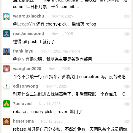
commit...日积月累上千个 commit....
wenrouxiaozhu
Nov 10, 2025
71
@
LeegoYih
还有 cherry-pick ，后悔药 reflog
realJamespond
Nov 11, 2025
72
懂得 git push -f 就行了
franklinyu
Nov 11, 2025 via iPhone
73
@
skiy
有很火嗎，我以為主要是谷歌內部用
wangtian2020
Nov 11, 2025
74
至今不会敲一行 git 指令，影响我用 sourcetree 吗，没苦硬吃
edisonwong
Nov 11, 2025
75
别塞什么二进制进去就烧高香了，到后面膨胀一个仓库几十 G
7beloved
Nov 11, 2025
76
rebase 、cherry-pick 、revert 够用了
hesetiema
Nov 12, 2025
77
rebase 最好是自己分支搞，不然难免有一天团队某个成员把你