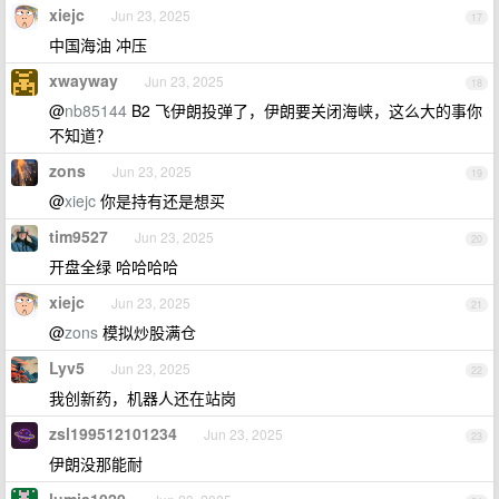
xiejc
Jun 23, 2025
17
中国海油 冲压
xwayway
Jun 23, 2025
18
@
nb85144
B2 飞伊朗投弹了，伊朗要关闭海峡，这么大的事你
不知道？
zons
Jun 23, 2025
19
@
xiejc
你是持有还是想买
tim9527
Jun 23, 2025
20
开盘全绿 哈哈哈哈
xiejc
Jun 23, 2025
21
@
zons
模拟炒股满仓
Lyv5
Jun 23, 2025
22
我创新药，机器人还在站岗
zsl199512101234
Jun 23, 2025
23
伊朗没那能耐