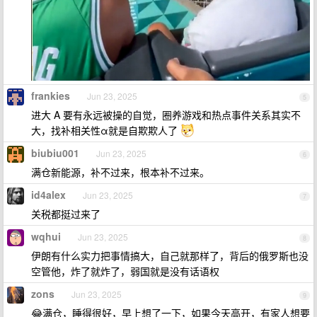
frankies
Jun 23, 2025
5
进大 A 要有永远被操的自觉，圈养游戏和热点事件关系其实不
大，找补相关性α就是自欺欺人了
biubiu001
Jun 23, 2025
6
满仓新能源，补不过来，根本补不过来。
id4alex
Jun 23, 2025
7
关税都挺过来了
wqhui
Jun 23, 2025
8
伊朗有什么实力把事情搞大，自己就那样了，背后的俄罗斯也没
空管他，炸了就炸了，弱国就是没有话语权
zons
Jun 23, 2025
9
😂满仓，睡得很好，早上想了一下，如果今天高开，有家人想要