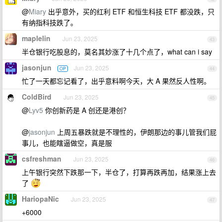
@
Miary
出乎意外，买的红利 ETF 和恒生科技 ETF 都没跌，只
有纳指科技跌了。
maplelin
Jun 23, 2025
43
半仓银行吃股息的，莫名其妙涨了十几个点了，what can i say
jasonjun
Jun 23, 2025
OP
44
忙了一天都忘记看了，出乎意料啊今天，大 A 果然反人性啊。
ColdBird
Jun 23, 2025
45
@
Lyv5
你创新药是 A 创还是港创？
@
jasonjun
上周五暴跌就是不理性的，伊朗那边的事儿管我们屁
事儿，也能瞎逼做空，真是服
csfreshman
Jun 23, 2025
46
上午银行突然下跌那一下，半仓了，打算再跌再加，结果涨上去
了
HariopaNic
Jun 23, 2025
47
+6000