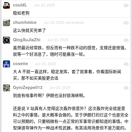
couldL
Jun 23, 2025
30
稳如老狗
churchmice
Jun 23, 2025 via Android
31
这么快就买完单了
QingXuJiaZhi
Jun 23, 2025
32
虽然最近经常跌，但反而有一种跌不动的感觉，支撑还是很强，
就等一个好消息了，随时可能暴涨一轮。
cosette
Jun 23, 2025
33
大 A 不就一直这样，稳定发挥，套了就拿着，你看国际新闻
买，那不如买美股更合适
GyroZeppeli13
Jun 23, 2025
34
到底有啥事件啊？伊朗也没封锁海峡啊。
还是说 V 站真有人觉得这次轰炸很意外？这次轰炸完全就是意
料之中的事情，是大概率会做的。至于伊朗打的烂这个也是完全
可以预期的，只要稍微有一点正常的军事常识都知道的事情。中
型弹道导弹作为一种战术性武器，有其适用场景但不是万能的。