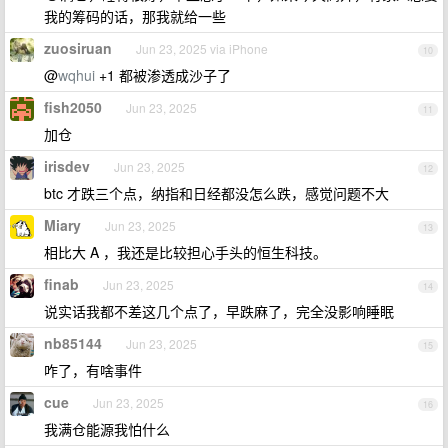
我的筹码的话，那我就给一些
zuosiruan
Jun 23, 2025 via iPhone
10
@
wqhui
+1 都被渗透成沙子了
fish2050
Jun 23, 2025
11
加仓
irisdev
Jun 23, 2025
12
btc 才跌三个点，纳指和日经都没怎么跌，感觉问题不大
Miary
Jun 23, 2025
13
相比大 A ，我还是比较担心手头的恒生科技。
finab
Jun 23, 2025
14
说实话我都不差这几个点了，早跌麻了，完全没影响睡眠
nb85144
Jun 23, 2025
15
咋了，有啥事件
cue
Jun 23, 2025
16
我满仓能源我怕什么