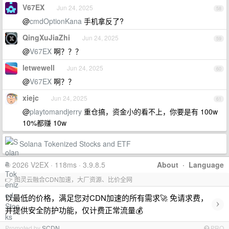
V67EX
Jun 24, 2025
58
@
cmdOptionKana
手机拿反了?
QingXuJiaZhi
Jun 24, 2025
59
@
V67EX
啊？？？
letwewell
Jun 24, 2025
60
@
V67EX
啊？？
xiejc
Jun 24, 2025
61
@
playtomandjerry
重仓搞，资金小的看不上，你要是有 100w
10%都赚 10w
Solana Tokenized Stocks and ETF
© 2026 V2EX · 118ms · 3.9.8.5
About
·
Language
👉 图灵云融合CDN加速，大厂资源、比价全网
以最低的价格，满足您对CDN加速的所有需求🚀 免请求费，
›
并提供安全防护功能，仅计费正常流量💰
Promoted by
SCDN
PRO