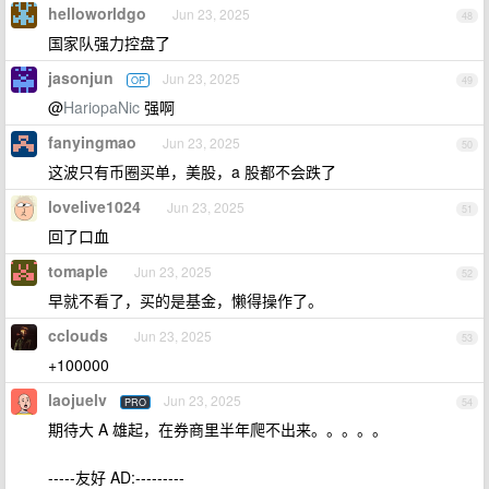
helloworldgo
Jun 23, 2025
48
国家队强力控盘了
jasonjun
Jun 23, 2025
OP
49
@
HariopaNic
强啊
fanyingmao
Jun 23, 2025
50
这波只有币圈买单，美股，a 股都不会跌了
lovelive1024
Jun 23, 2025
51
回了口血
tomaple
Jun 23, 2025
52
早就不看了，买的是基金，懒得操作了。
cclouds
Jun 23, 2025
53
+100000
laojuelv
Jun 23, 2025
PRO
54
期待大 A 雄起，在券商里半年爬不出来。。。。。
-----友好 AD:---------