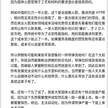
因为固体火箭受限于工艺和材料的要求造价是很高昂的。
例如中国的引力一号火箭，这个是全固推火箭，推进剂是 HTPB
，相对而言其实性价比很高了，我一直也很关注他们的项目，虽
然在商业火箭发射领域成本没啥优势但主要是先看看他们能在推
进剂山有什么新发展。一发火箭的报价也比较“廉价”，才 2 亿人
民币吧。而传统中导为了达到性能指标，用的高能推进剂更贵，
这个成本至少就占了一半。如果要弄高精度的惯性制导还有雷达
那些，成本可以说是非常高昂。
所以伊朗有可能和某些军盲想象的一样导弹洗地吗？在这个大前
提下，你就自然能推断出伊朗的防空也好，导弹也好很容易就会
过载，而被敌人掌握制空权后自然就是任人宰割了。因此后来的
所有发展完全没有什么出乎意料的地方。当然要是一些人天天看
什么自媒体动不动什么央视带货，什么激光反导信了这些谣言那
真就这辈子有了。
哦，还有一个忘了说了，就是大型固体火箭还有个特点就是产能
低，因为这个东西需要搅拌成型然后是一层一层叠上去，每一步
都需要探伤，修边，无法自动化，因为所谓导弹产量一下提上来
也不可能。