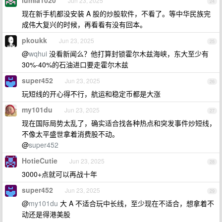
lumia1020
Jun 23, 2025
24
现在新手机都没安装 A 股的炒股软件，不看了。等中华民族完
成伟大复兴的时候，再看看有没有回本。
pkoukk
Jun 23, 2025
25
@
wqhui
没看新闻么？他打算封锁霍尔木兹海峡，东大至少有
30%-40%的石油进口要走霍尔木兹
super452
Jun 23, 2025
26
玩短线的开心得不行，航运和稳定币都是大涨
my101du
Jun 23, 2025
27
现在国际局势太乱了，确实适合找各种热点和突发事件炒短线，
不像太平盛世拿着消费股不动。
@
super452
HotieCutie
Jun 23, 2025
28
3000+点就可以再战十年
super452
Jun 23, 2025
29
@
my101du
大 A 不适合玩中长线，至少现在不适合，想拿着不
动还是得港美股