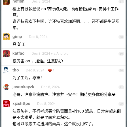
hefish
Dec 8, 2024
67
楼上有很多建议 op 转行的大佬， 你们倒是帮 op 安排个工作
啊。
谁还特喜欢下井啊，谁还特喜欢加班啊。。。还不都是生活所
累。
gimp
Dec 8, 2024
68
真 矿工
katfao
Dec 8, 2024 via Android
69
很厉害 op ，加油。注意防护
tho
Dec 8, 2024
1
70
为了生活，尊重！
jasonkayzk
Dec 8, 2024
71
老哥，注意业病防护、注意井下安全！期待更多你的分享❤️
xjzshttps
Dec 8, 2024
72
注意防护，不行考虑买个防毒面具+N100 滤芯，日常带起来倒
是不太难受，就是里面容易积水。
也可以考虑主动送风的面具，这个就没用过了。