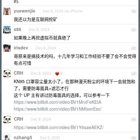
的.
yuewenjie
Dec 8, 2024 via iPhone
40
我还以为是互联网挖矿
x86
Dec 8, 2024
41
如果晚上再挖虚拟币就真绝了
irisdev
Dec 8, 2024
42
哥原来是搞技术的吗，十几年学习和工作经验不要了会不会觉得
有点可惜
CRH
Dec 8, 2024
8
43
KN95 口罩容尘量太小了，在那种漫天粉尘的环境下一会就饱和
了，需要防毒面具+滤芯才行
这个 UP 主有讲过防毒面具的选择，可以参考一下
https://www.bilibili.com/video/BV1MrxFeKEtA
https://www.bilibili.com/video/BV1NMtxerEsc/
CRH
Dec 8, 2024
44
https://www.bilibili.com/video/BV1Y6saeAEKZ/
nzhang5
Dec 8, 2024
45