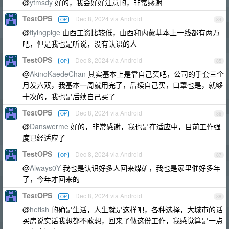
@
ytmsdy
好的，我会好好注意的，非常感谢
TestOPS
Dec 8, 2024 via Android
OP
84
@
flyingpige
山西工资比较低，山西和内蒙基本上一线都有两万
吧，但是我也是听说，没有认识的人
TestOPS
Dec 8, 2024 via Android
OP
85
@
AkinoKaedeChan
其实基本上是靠自己买吧，公司的手套三个
月发六双，我基本一周就用完了，后续自己买，口罩也是，就够
十次的，我也是后续自己买了
TestOPS
Dec 8, 2024 via Android
OP
86
@
Danswerme
好的，非常感谢，我也是在适应中，目前工作强
度已经适应了
TestOPS
Dec 8, 2024 via Android
OP
87
@
Always0Y
我也是认识好多人回来煤矿，我也是家里催好多年
了，今年才回来的
TestOPS
Dec 8, 2024 via Android
OP
88
@
hefish
的确是生活，人生就是这样吧，各种选择，大城市的话
买房说实话我想都不敢想，回来了做这份工作，我感觉算是一点