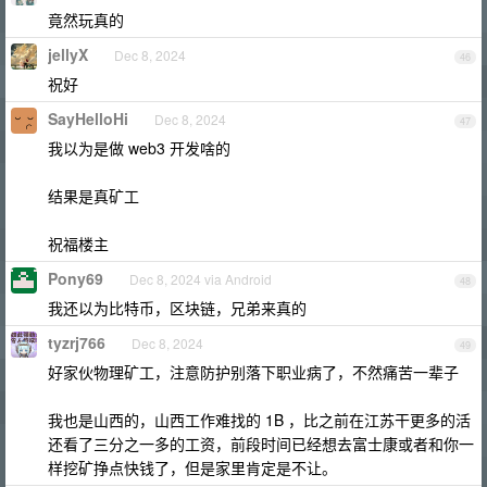
竟然玩真的
jellyX
Dec 8, 2024
46
祝好
SayHelloHi
Dec 8, 2024
47
我以为是做 web3 开发啥的
结果是真矿工
祝福楼主
Pony69
Dec 8, 2024 via Android
48
我还以为比特币，区块链，兄弟来真的
tyzrj766
Dec 8, 2024
49
好家伙物理矿工，注意防护别落下职业病了，不然痛苦一辈子
我也是山西的，山西工作难找的 1B ，比之前在江苏干更多的活
还看了三分之一多的工资，前段时间已经想去富士康或者和你一
样挖矿挣点快钱了，但是家里肯定是不让。