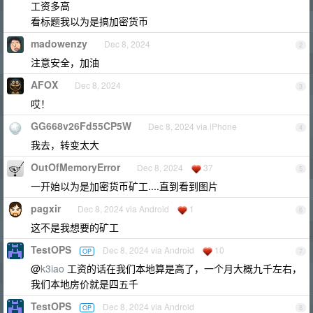
工资多高
看标题我以为是搞加密货币
madowenzy
Dec 8, 2024
2
注意安全，加油
AFOX
Dec 8, 2024
3
哎！
GG668v26Fd55CP5W
Dec 8, 2024 via iPhone
4
我去，转变太大
OutOfMemoryError
Dec 8, 2024
37
5
一开始以为是加密货币矿工....直到看到图片
pagxir
Dec 8, 2024 via Android
1
6
这不是我想要的矿工
TestOPS
Dec 8, 2024 via Android
10
OP
7
@
k3iao
工资的话在我们本地算是高了，一个月大概九千左右，
我们本地房价就是四五千
TestOPS
Dec 8, 2024 via Android
OP
8