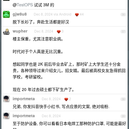
@
TestOPS
试试 3M 的
gjw8u8
Dec 8, 2024 via Android
44
36
脱下长衫了，奔赴生活都是好汉
wupher
Dec 8, 2024
3
37
楼主保重，尤其注意职业病。
时代对于个人真是无比沉重。
想起同学也是 2K 前后毕业去矿上，那时矿上大学生还十分金
贵，各种领导过来介绍女儿，招女婿。最后被高校女友急得抓回
学校，考研留校。
现在 20 年过去硕士都下矿生产了。
importmeta
Dec 8, 2024
2
38
兄弟, 你发抖音快手小红书, 写点应景的文案, 绝对吸粉.
importmeta
Dec 8, 2024
39
至于防护设备, 你可以看看日本电焊工那种防护口罩, 可能是最好