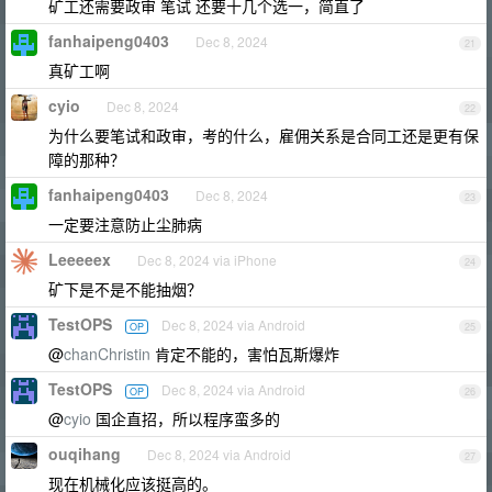
矿工还需要政审 笔试 还要十几个选一，简直了
fanhaipeng0403
Dec 8, 2024
21
真矿工啊
cyio
Dec 8, 2024
22
为什么要笔试和政审，考的什么，雇佣关系是合同工还是更有保
障的那种？
fanhaipeng0403
Dec 8, 2024
23
一定要注意防止尘肺病
Leeeeex
Dec 8, 2024 via iPhone
24
矿下是不是不能抽烟？
TestOPS
Dec 8, 2024 via Android
OP
25
@
chanChristin
肯定不能的，害怕瓦斯爆炸
TestOPS
Dec 8, 2024 via Android
OP
26
@
cyio
国企直招，所以程序蛮多的
ouqihang
Dec 8, 2024 via Android
27
现在机械化应该挺高的。