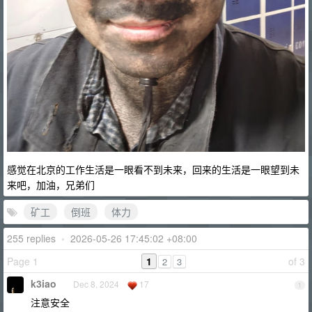
感觉在北京的工作生活是一眼看不到未来，回来的生活是一眼望到未
来吧，加油，兄弟们
矿工
倒班
体力
255 replies
•
2026-05-26 17:45:02 +08:00
Page 1
1
of 3
2
3
k3iao
Dec 8, 2024
17
1
注意安全