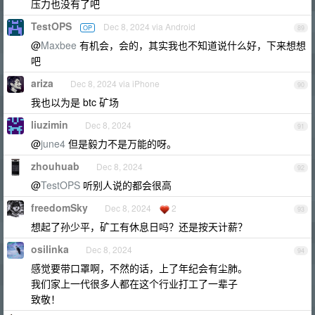
压力也没有了吧
TestOPS
Dec 8, 2024 via Android
OP
89
@
Maxbee
有机会，会的，其实我也不知道说什么好，下来想想
吧
ariza
Dec 8, 2024 via iPhone
90
我也以为是 btc 矿场
liuzimin
Dec 8, 2024
91
@
june4
但是毅力不是万能的呀。
zhouhuab
Dec 8, 2024
92
@
TestOPS
听别人说的都会很高
freedomSky
Dec 8, 2024
2
93
想起了孙少平，矿工有休息日吗？还是按天计薪？
osilinka
Dec 8, 2024
94
感觉要带口罩啊，不然的话，上了年纪会有尘肺。
我们家上一代很多人都在这个行业打工了一辈子
致敬！