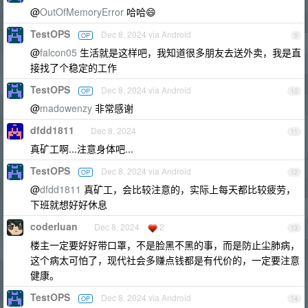
@
OutOfMemoryError
哈哈😄
TestOPS
Dec 8, 2024 via Android
OP
9
@
falcon05
生活就是这样吧，我知道很多朋友去送外卖，我是直
接找了个稳定的工作
TestOPS
Dec 8, 2024 via Android
OP
10
@
madowenzy
非常感谢
dfdd1811
Dec 8, 2024
11
真矿工啊...注意身体吧...
TestOPS
Dec 8, 2024 via Android
OP
12
@
dfdd1811
真矿工，会比较注意的，实际上每天都比较疲劳，
下班就想好好休息
coderluan
Dec 8, 2024
2
13
楼主一定要好好带口罩，不是脸黑不黑的事，而是防止尘肺病，
这个病太可怕了，现代社会多赚点钱都是有代价的，一定要注意
健康。
TestOPS
Dec 8, 2024 via Android
OP
14