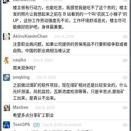
78
楼主很有行动力，也能吃苦，我感觉我是吃不了这个苦的；楼主
发的照片让我想起来之前在 B 站看到的一个叫“农民工小猴子”的
UP ，这份工作劳动强度先不论，工作环境舒适恶劣，楼主尽可
能做好防护吧，身体最重要。
AkinoKaedeChan
Dec 8, 2024
79
注意职业病问题，如果公司提供的劳保用品不行要积极争取或者
自购，中国的职业病相当难认定
caqiko
Dec 8, 2024
80
周末双休吗？
zmqking
Dec 8, 2024
81
之前做过煤矿的软件项目，现在煤矿相对还是比较安全的，什么
光纤测温，风机监控，瓦斯浓度检测等等，只是辛苦点,那些矿
工出来，是真认不出来。
Maxbee
Dec 8, 2024
82
希望多点分享矿工职业
TestOPS
Dec 8, 2024 via Android
OP
83