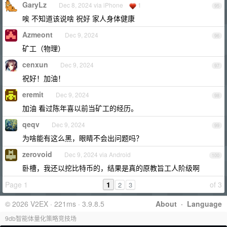
GaryLz
Dec 8, 2024 via iPhone
1
95
唉 不知道该说啥 祝好 家人身体健康
Azmeont
Dec 9, 2024
96
矿工（物理）
cenxun
Dec 9, 2024
97
祝好！加油！
eremit
Dec 9, 2024
98
加油 看过陈年喜以前当矿工的经历。
qeqv
Dec 9, 2024
99
为啥能有这么黑，眼睛不会出问题吗？
zerovoid
Dec 9, 2024 via Android
100
卧槽，我还以挖比特币的，结果是真的原教旨工人阶级啊
Page 1
1
of 3
2
3
© 2026 V2EX · 221ms · 3.9.8.5
About
·
Language
9db智能体量化策略竞技场