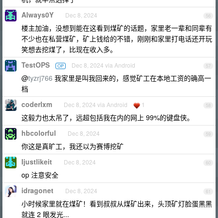
Always0Y
Dec 8, 2024
56
楼主加油，没想到能在这看到煤矿的话题，家里老一辈和同辈有
不少也在私营煤矿，矿上钱给的不错，刚刚和家里打电话还开玩
笑想去挖煤了，比现在收入多。
TestOPS
Dec 8, 2024 via Android
OP
57
@
tyzrj766
我家里是叫我回来的，感觉矿工在本地工资的确高一
档
coderlxm
Dec 8, 2024 via Android
1
58
这毅力也太吊了，远超包括我在内的网上 99%的键盘侠。
hbcolorful
Dec 8, 2024
59
你这是真旷工，我还以为赛博挖矿
Ijustlikeit
Dec 8, 2024
60
op 注意安全
idragonet
Dec 8, 2024
61
小时候家里就在煤矿！看到叔叔从煤矿出来，头顶矿灯脸蛋黑黑
就连 2 眼发光...