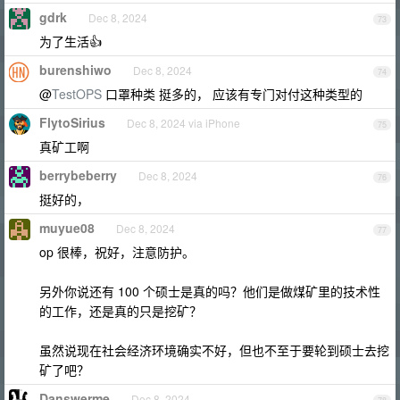
gdrk
Dec 8, 2024
73
为了生活👍
burenshiwo
Dec 8, 2024
74
@
TestOPS
口罩种类 挺多的， 应该有专门对付这种类型的
FlytoSirius
Dec 8, 2024 via iPhone
75
真矿工啊
berrybeberry
Dec 8, 2024
76
挺好的，
muyue08
Dec 8, 2024
77
op 很棒，祝好，注意防护。
另外你说还有 100 个硕士是真的吗？他们是做煤矿里的技术性
的工作，还是真的只是挖矿？
虽然说现在社会经济环境确实不好，但也不至于要轮到硕士去挖
矿了吧？
Danswerme
Dec 8, 2024