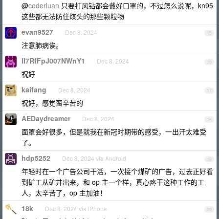
@
coderluan
只要打风钻都会戴好口罩的，不过怎么说呢，kn95
这些都无法防住煤头的那些颗粒物
evan9527
Dec 8, 2024
15
注意肺病诶。
lI7RfFpJ007NWnY1
Dec 8, 2024
16
祝好
kaifang
Dec 8, 2024
17
祝好，感觉蛮辛苦的
AEDaydreamer
Dec 8, 2024
18
面罩会好很多，但是就我在新冠时期带的感受，一出汗太难受
了。
hdp5252
Dec 8, 2024 via Android
19
年轻时在一个广告公司干活，一次接个煤矿的广告，过去正好看
到矿工从矿井出来，和 op 主一个样，真心疼干这种工作的工
人，太辛苦了，op 主加油！
18k
Dec 8, 2024 via iPhone
20