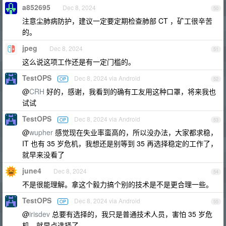
a852695
Dec 8, 2024
50
注意尘肺病防护，建议一定要定期检查肺部 CT ，矿工很辛苦
的。
jpeg
Dec 8, 2024
51
这么说这项工作还是有一定门槛的。
TestOPS
Dec 8, 2024 via Android
OP
52
@
CRH
好的，感谢，我看到的确有工友用这种口罩，将来我也
试试
TestOPS
Dec 8, 2024 via Android
OP
53
@
wupher
感觉现在失业率蛮高的，所以没办法，大家都求稳，
IT 也有 35 岁危机，我想还是别等到 35 再选择稳定的工作了，
就早来没看了
june4
Dec 8, 2024
54
不是很能理解。拿这个毅力搞个别的技术是不是更合理一些。
TestOPS
Dec 8, 2024 via Android
OP
55
@
irisdev
总要有选择的，我只是普通技术人员，害怕 35 岁危
机，就早点选择了