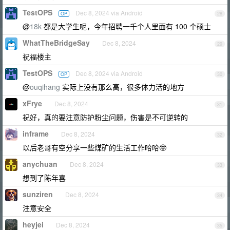
TestOPS
Dec 8, 2024 via Android
OP
28
@
18k
都是大学生呢，今年招聘一千个人里面有 100 个硕士
WhatTheBridgeSay
Dec 8, 2024
29
祝福楼主
TestOPS
Dec 8, 2024 via Android
OP
30
@
ouqihang
实际上没有那么高，很多体力活的地方
xFrye
Dec 8, 2024
31
祝好，真的要注意防护粉尘问题，伤害是不可逆转的
inframe
Dec 8, 2024
32
以后老哥有空分享一些煤矿的生活工作哈哈🤓
anychuan
Dec 8, 2024
33
想到了陈年喜
sunziren
Dec 8, 2024
34
注意安全
heyjei
Dec 8, 2024
35