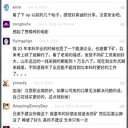
attix
Dec 8, 2024
62
看了下 op 以前的几个帖子，感觉好真诚的分享。注意安全吧。
tongbufu
Dec 8, 2024 via iPhone
63
想起了贾樟柯的电影
flyingpige
Dec 8, 2024
64
我 23 年本科毕业的时候也签了一个能源企业，也是要下矿，后
来考上研了就解约了。看了老哥的描述，发现不同矿工资差别好
大，山东这边的一线采掘的都能到 1 万五六了。现在就业形式越
来越差，不知道我毕了业还能不能找到比本科时更好的工作
了。。。
ytmsdy
Dec 8, 2024
65
加油！注意职业病防护，如果公司发的口罩无法解决问题的话，
自己花钱买更好的，这点钱别省！
AmazingEveryDay
Dec 8, 2024 via Android
66
兄弟不建议你做这个 我童年的好朋友就是去挖矿 然后后面尘肺
没了 唏嘘了好久 真的不建议 生命只有一次