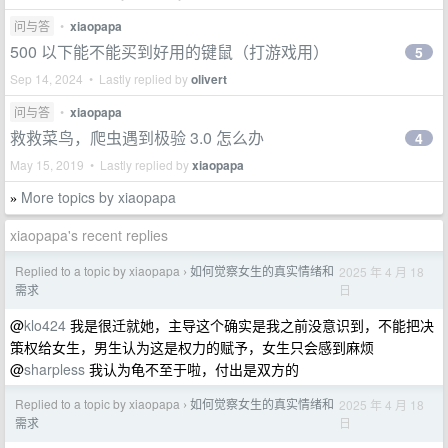
问与答
•
xiaopapa
500 以下能不能买到好用的键鼠（打游戏用）
5
Sep 14, 2024 • Lastly replied by
olivert
问与答
•
xiaopapa
救救菜鸟，爬虫遇到极验 3.0 怎么办
4
May 15, 2019 • Lastly replied by
xiaopapa
More topics by xiaopapa
»
xiaopapa's recent replies
Replied to a topic by xiaopapa
如何觉察女生的真实情绪和
2025 年 4 月 18
›
日
需求
@
klo424
我是很迁就她，主导这个确实是我之前没意识到，不能把决
策权给女生，男生认为这是权力的赋予，女生只会感到麻烦
@
sharpless
我认为龟不至于啦，付出是双方的
Replied to a topic by xiaopapa
如何觉察女生的真实情绪和
2025 年 4 月 18
›
日
需求