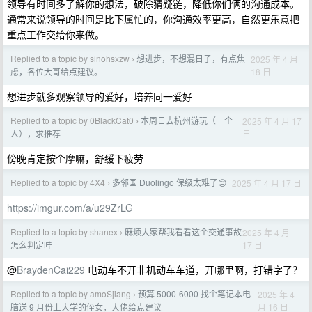
领导有时间多了解你的想法，破除猜疑链，降低你们俩的沟通成本。
通常来说领导的时间是比下属忙的，你沟通效率更高，自然更乐意把
重点工作交给你来做。
Replied to a topic by sinohsxzw
想进步，不想混日子，有点焦
2025 年 4 月
›
18 日
虑，各位大哥给点建议。
想进步就多观察领导的爱好，培养同一爱好
Replied to a topic by 0BlackCat0
本周日去杭州游玩（一个
2025 年 4 月 17
›
日
人），求推荐
傍晚肯定按个摩嘛，舒缓下疲劳
Replied to a topic by 4X4
多邻国 Duolingo 保级太难了😔
2025 年 4 月 17 日
›
https://imgur.com/a/u29ZrLG
Replied to a topic by shanex
麻烦大家帮我看看这个交通事故
2025 年 4 月
›
17 日
怎么判定哇
@
BraydenCai229
电动车不开非机动车车道，开哪里啊，打错字了？
Replied to a topic by amoSjiang
预算 5000-6000 找个笔记本电
2025 年 4
›
月 16 日
脑送 9 月份上大学的侄女，大佬给点建议