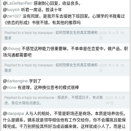
@
LaGeNanRen
感谢耐心回复，收益良多。
@
luoyich
听君一席话，胜读十年
@
zw1027
没有同居，是我开车去接她下班回家。心理学的书我看过
《依恋的形成》书很不错，有其他的推荐吗
Replied to a topic by xiaopapa
如何觉察女生的真实情绪和
2025 年 4 月 18
›
日
需求
@
zhouyg
不感觉这种能力很重要嘛，不单单是在恋爱中，做产品，职
场沟通都需要吧
Replied to a topic by xiaopapa
如何觉察女生的真实情绪和
2025 年 4 月 18
›
日
需求
@
darkengine
学到了
@
none
有道理，这种换位思考的模式很棒
Replied to a topic by sinohsxzw
想进步，不想混日子，有点焦
2025 年 4 月
›
18 日
虑，各位大哥给点建议。
@
xiaopapa
人与人的相处，不管是职场还是商场，本质是培养信任。
什么是嫡系，嫡系就是领导相信他有工作交给你，你不会撂挑且能保
障完成。千万别把投其所好当成谄媚来做，这样就成小人了。而是让