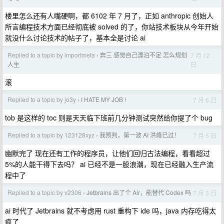
楼里怎么还有人嘴硬啊，都 6102 年 7 月了，正如 anthropic 创始人
所言编程技术方面已经彻底被 solved 的了，你站技术板块从今年开始
就没什么讨论技术的帖子了，基本全是讨论 ai
Replied to a topic by importmeta
奔三 感觉自己漂泊不定 怎么规划
7 月 12
›
日
人生
滚
Replied to a topic by jo3y
I HATE MY JOB !
7 月 6 日
›
tob 是这样的 toc 则是天天临下班前几分钟测试突然给你提了个 bug
Replied to a topic by 123128xyz
我预判，第一波 AI 洪峰已过！
7 月 5 日
›
幽默完了 现在还有工作的程序员，让他们回归古法编程，看看超过
5%的人能干得下去吗？ ai 已经不是一股浪潮，现在已经融入生产流
程中了
Replied to a topic by v2306
Jetbrains 出了个 Air，能替代 Codex 吗
7 月 3 日
›
ai 时代了 Jetbrains 就不考虑用 rust 重构下 ide 吗，java 内存吃得太
疯了