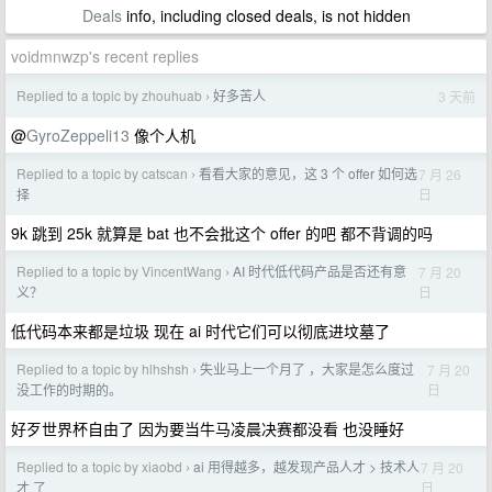
Deals
info, including closed deals, is not hidden
voidmnwzp's recent replies
Replied to a topic by zhouhuab
好多苦人
3 天前
›
@
GyroZeppeli13
像个人机
Replied to a topic by catscan
看看大家的意见，这 3 个 offer 如何选
7 月 26
›
日
择
9k 跳到 25k 就算是 bat 也不会批这个 offer 的吧 都不背调的吗
Replied to a topic by VincentWang
AI 时代低代码产品是否还有意
7 月 20
›
日
义？
低代码本来都是垃圾 现在 ai 时代它们可以彻底进坟墓了
Replied to a topic by hlhshsh
失业马上一个月了 ，大家是怎么度过
7 月 20
›
日
没工作的时期的。
好歹世界杯自由了 因为要当牛马凌晨决赛都没看 也没睡好
Replied to a topic by xiaobd
ai 用得越多，越发现产品人才 > 技术人
7 月 20
›
日
才 了