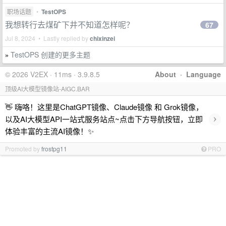
职场话题
•
TestOPS
我想转行去煤矿下井不知道怎样呢？
67
Jul 8, 2024 • Lastly replied by
chixinzei
TestOPS 创建的更多主题
»
© 2026 V2EX · 11ms · 3.9.8.5
About
·
Language
顶级AI大模型镜像站-AIGC.BAR
👋 嗨咯！这里是ChatGPT镜像、Claude镜像 和 Grok镜像，
›
以及AI大模型API一站式服务站点~点击下方导航按钮，立即
体验丰富的主流AI镜像！✨
Promoted by
frostpg11
PRO