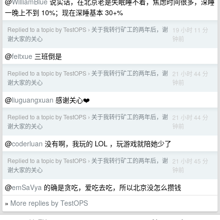
@
WilliamBlue
说实话，在北京老是失眠睡不着，焦虑时间很多，深睡
一晚上不到 10%；现在深睡基本 30+%
Replied to a topic by TestOPS
关于我转行矿工的两年后，谢
19 小时 11 分
›
钟前
谢大家的关心
@
feitxue
三班倒是
Replied to a topic by TestOPS
关于我转行矿工的两年后，谢
21 小时 44 分
›
钟前
谢大家的关心
@
liuguangxuan
感谢关心❤️
Replied to a topic by TestOPS
关于我转行矿工的两年后，谢
21 小时 44 分
›
钟前
谢大家的关心
@
coderluan
没有啊，我玩的 LOL ，玩游戏就陪她少了
Replied to a topic by TestOPS
关于我转行矿工的两年后，谢
21 小时 45 分
›
钟前
谢大家的关心
@
emSaVya
的确是贪吃，爱吃去吃，所以北京没怎么攒钱
More replies by TestOPS
»