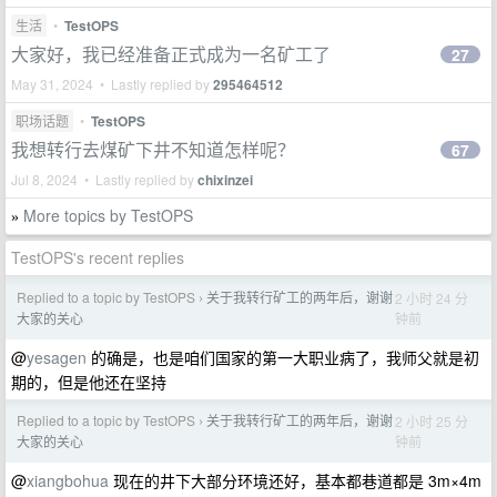
生活
•
TestOPS
大家好，我已经准备正式成为一名矿工了
27
May 31, 2024 • Lastly replied by
295464512
职场话题
•
TestOPS
我想转行去煤矿下井不知道怎样呢？
67
Jul 8, 2024 • Lastly replied by
chixinzei
More topics by TestOPS
»
TestOPS's recent replies
Replied to a topic by TestOPS
关于我转行矿工的两年后，谢谢
2 小时 24 分
›
钟前
大家的关心
@
yesagen
的确是，也是咱们国家的第一大职业病了，我师父就是初
期的，但是他还在坚持
Replied to a topic by TestOPS
关于我转行矿工的两年后，谢谢
2 小时 25 分
›
钟前
大家的关心
@
xiangbohua
现在的井下大部分环境还好，基本都巷道都是 3m×4m