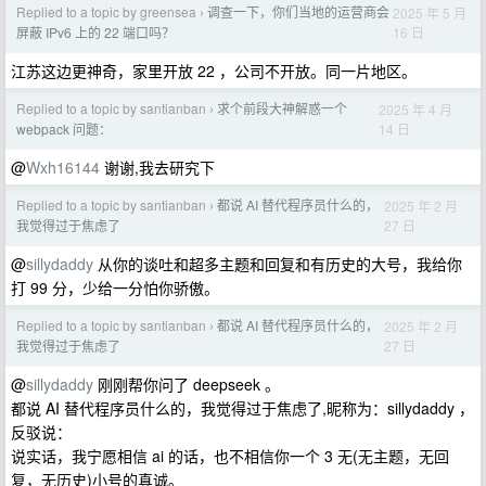
Replied to a topic by greensea
调查一下，你们当地的运营商会
2025 年 5 月
›
16 日
屏蔽 IPv6 上的 22 端口吗？
江苏这边更神奇，家里开放 22 ，公司不开放。同一片地区。
Replied to a topic by santianban
求个前段大神解惑一个
2025 年 4 月
›
14 日
webpack 问题：
@
Wxh16144
谢谢,我去研究下
Replied to a topic by santianban
都说 AI 替代程序员什么的，
2025 年 2 月
›
27 日
我觉得过于焦虑了
@
sillydaddy
从你的谈吐和超多主题和回复和有历史的大号，我给你
打 99 分，少给一分怕你骄傲。
Replied to a topic by santianban
都说 AI 替代程序员什么的，
2025 年 2 月
›
27 日
我觉得过于焦虑了
@
sillydaddy
刚刚帮你问了 deepseek 。
都说 AI 替代程序员什么的，我觉得过于焦虑了,昵称为：sillydaddy ，
反驳说：
说实话，我宁愿相信 ai 的话，也不相信你一个 3 无(无主题，无回
复，无历史)小号的真诚。