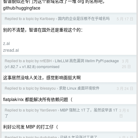
智谱貌似还专门为这个新域名改了一堆 org 的名称吧，
github/huggingface
Replied to a topic by Karlbaey
国内的企业是压根不在乎域名吗
5 月 17 日
›
别的不清楚，智谱在国外还是重视这个的：
z.ai
zread.ai
Replied to a topic by nrtEBH
LiteLLM 高危漏洞 litellm PyPI package
3 月
›
25 日
(v1.82.7 + v1.82.8) compromised
这事居然没啥人关注，感觉影响面挺大啊
Replied to a topic by iblessyou
求助 Linux 桌面环境软件
3 月 24 日
›
flatplak/nix 都能解决所有依赖问题（
Replied to a topic by YanSeven
MBP 强制上 1T 了，虽然说早该 1T
3 月 6
›
日
了
利好公司发 MBP 的打工仔（
Replied to a topic by dudubaba
已经 5 年没涨过工资了
1 月 1 日
›