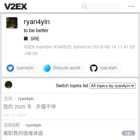
ryan4yin
to be better
🏢
SRE
V2EX member #349523, joined on 2018-09-14 11:41:55
+08:00
ryan4yin
thiscute.world
ryan4yin
Switch topics list
生活
•
ryan4yin
我的 2025 年 - 步履不停
Dec 17, 2025
职场话题
•
ryan4yin
离职真的很难体面
131