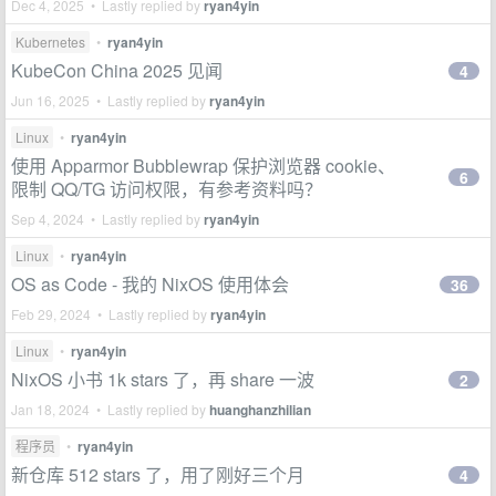
Dec 4, 2025 • Lastly replied by
ryan4yin
Kubernetes
•
ryan4yin
KubeCon China 2025 见闻
4
Jun 16, 2025 • Lastly replied by
ryan4yin
Linux
•
ryan4yin
使用 Apparmor Bubblewrap 保护浏览器 cookie、
6
限制 QQ/TG 访问权限，有参考资料吗？
Sep 4, 2024 • Lastly replied by
ryan4yin
Linux
•
ryan4yin
OS as Code - 我的 NixOS 使用体会
36
Feb 29, 2024 • Lastly replied by
ryan4yin
Linux
•
ryan4yin
NixOS 小书 1k stars 了，再 share 一波
2
Jan 18, 2024 • Lastly replied by
huanghanzhilian
程序员
•
ryan4yin
新仓库 512 stars 了，用了刚好三个月
4