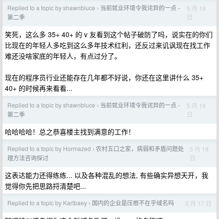
Replied to a topic by shawnbluce
当前就业环境令我诧异的一点 -
5 月 19
›
日
第二季
笑死，这么多 35+ 40+ 的 v 友看到这个帖子破防了吗，说实在的你们
比现在的年轻人多吃到这么多年技术红利，还反过来讥讽现在找工作
难还没啥家底的年轻人，有点过分了。
现在的程序员行业还能存在几年都不好说，你还在这里讲什么 35+
40+ 的时候再来看看...
Replied to a topic by shawnbluce
当前就业环境令我诧异的一点 -
5 月 19
›
日
第二季
哈哈哈哈！总之恭喜楼主找到满意的工作！
Replied to a topic by Hormazed
农村五口之家，病弱和矛盾问题处
5 月 18
›
日
理方法咨询探讨
这表达能力还得练练... 以及各种混乱的想法, 有些确实异想天开，我
觉得你先把思路捋清楚吧...
Replied to a topic by Karlbaey
国内的企业是压根不在乎域名吗
5 月 17 日
›