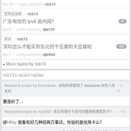
Apr 28 • Lastly replied by
rick13
宽带症候群
•
rick13
广东电信的 ipv6 是内网？
7
Apr 8 • Lastly replied by
djw123
深圳
•
rick13
深圳怎么才能买到东北的干豆腐和大豆腐呢
17
Apr 7 • Lastly replied by
djie844
More topics by rick13
»
rick13's recent replies
Replied to a topic by EchoVertex
深刻的感受到了 deepseek 对穷人的
1 天
›
前
友好
要涨价了…
Replied to a topic by my2492
各位用银行卡支付的都用的哪家的卡？
1 天前
›
@
HKzy
我看有好几种招商万事达，你说的是信用卡么？