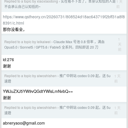
Replied to a topic by xiaoxiaodong
实在看不下去了，本身认知低的人是
1 天
›
前
不会承认自己认知低的~
https://www.qstheory.cn/20260731/808524d18ac643719f2bff31a8f8
8391/c.html
那你没看全，
1
Replied to a topic by leikaiwei
Claude Max 号池 0.8 倍率 ，满血
›
天
Opus5.0 / Sonnet5 / GPT5.6 / Fable5 全系列，回帖即送 20 刀
前
id:276
谢谢
Replied to a topic by aiwoshishen
推广中转站 codex 0.09 起，送 5u
1 天
›
前
速蹬
YWJuZXJ5YW9vQGdtYWlsLmNvbQ==
谢谢
Replied to a topic by aiwoshishen
推广中转站 codex 0.09 起，送 5u
1 天
›
前
速蹬
abneryaoo@gmail.com