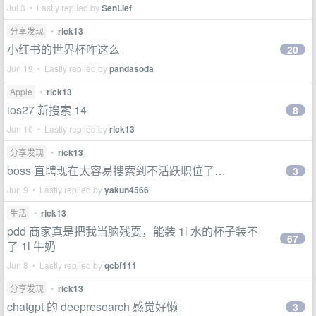
Jul 3 • Lastly replied by
SenLief
分享发现
•
rick13
小红书的世界杯咋这么
20
Jun 19 • Lastly replied by
pandasoda
Apple
•
rick13
ios27 新搜索 14
8
Jun 10 • Lastly replied by
rick13
分享发现
•
rick13
boss 直聘现在太容易搜索到不活跃职位了…
3
Jun 9 • Lastly replied by
yakun4566
生活
•
rick13
pdd 商家真是把我当脑残耍，能装 1l 水的杯子装不
67
了 1l 牛奶
Jun 8 • Lastly replied by
qcbf111
分享发现
•
rick13
chatgpt 的 deepresearch 感觉好懒
3