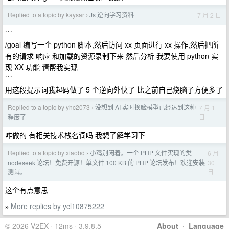
Replied to a topic by kaysar
Js 逆向学习资料
7 月 2 日
›
```
/goal 编写一个 python 脚本,然后访问 xx 页面进行 xx 操作,然后把所
有的请求 响应 和加载的资源录制下来 然后分析 我要使用 python 实
现 XX 功能 请帮我实现
```
用这段提示词我起码做了 5 个逆向外快了 比之前自己烧脑子方便多了
Replied to a topic by yhc2073
没想到 AI 实时换脸模型已经达到这种
7 月 1
›
日
程度了
咋做的 有相关技术栈名词吗 我想了解学习下
Replied to a topic by xiaobd
小鸡别闲着。一个 PHP 文件实现的类
6 月
›
30
nodeseek 论坛！免费开源！单文件 100 KB 的 PHP 论坛发布！欢迎安装
日
测试。
这个有点意思
More replies by ycl10875222
»
© 2026 V2EX · 12ms · 3.9.8.5
About
·
Language