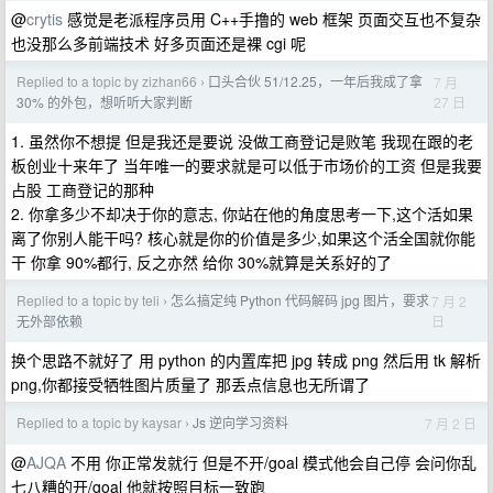
@
crytis
感觉是老派程序员用 C++手撸的 web 框架 页面交互也不复杂
也没那么多前端技术 好多页面还是裸 cgi 呢
Replied to a topic by zizhan66
口头合伙 51/12.25，一年后我成了拿
7 月
›
27 日
30% 的外包，想听听大家判断
1. 虽然你不想提 但是我还是要说 没做工商登记是败笔 我现在跟的老
板创业十来年了 当年唯一的要求就是可以低于市场价的工资 但是我要
占股 工商登记的那种
2. 你拿多少不却决于你的意志, 你站在他的角度思考一下,这个活如果
离了你别人能干吗? 核心就是你的价值是多少,如果这个活全国就你能
干 你拿 90%都行, 反之亦然 给你 30%就算是关系好的了
Replied to a topic by teli
怎么搞定纯 Python 代码解码 jpg 图片，要求
7 月 2
›
日
无外部依赖
换个思路不就好了 用 python 的内置库把 jpg 转成 png 然后用 tk 解析
png,你都接受牺牲图片质量了 那丢点信息也无所谓了
Replied to a topic by kaysar
Js 逆向学习资料
7 月 2 日
›
@
AJQA
不用 你正常发就行 但是不开/goal 模式他会自己停 会问你乱
七八糟的开/goal 他就按照目标一致跑