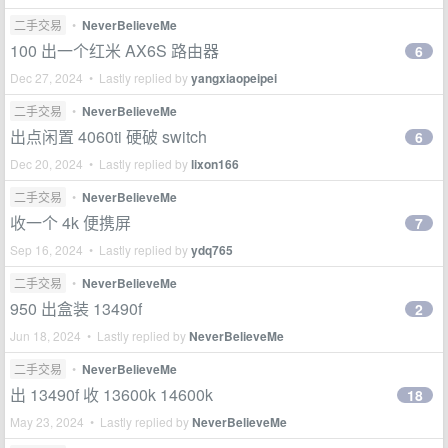
二手交易
•
NeverBelieveMe
100 出一个红米 AX6S 路由器
6
Dec 27, 2024 • Lastly replied by
yangxiaopeipei
二手交易
•
NeverBelieveMe
出点闲置 4060ti 硬破 switch
6
Dec 20, 2024 • Lastly replied by
lixon166
二手交易
•
NeverBelieveMe
收一个 4k 便携屏
7
Sep 16, 2024 • Lastly replied by
ydq765
二手交易
•
NeverBelieveMe
950 出盒装 13490f
2
Jun 18, 2024 • Lastly replied by
NeverBelieveMe
二手交易
•
NeverBelieveMe
出 13490f 收 13600k 14600k
18
May 23, 2024 • Lastly replied by
NeverBelieveMe