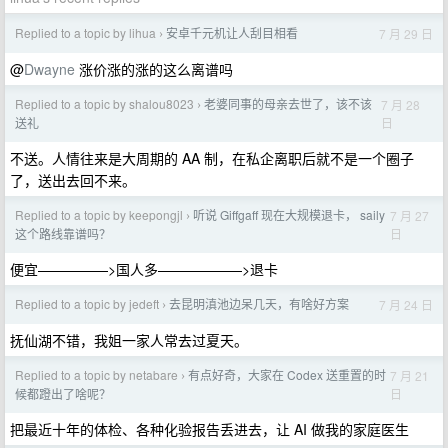
Replied to a topic by lihua
安卓千元机让人刮目相看
7 月 29 日
›
@
Dwayne
涨价涨的涨的这么离谱吗
Replied to a topic by shalou8023
老婆同事的母亲去世了，该不该
7 月 28
›
日
送礼
不送。人情往来是大周期的 AA 制，在私企离职后就不是一个圈子
了，送出去回不来。
Replied to a topic by keepongjl
听说 Giffgaff 现在大规模退卡， saily
7 月 27
›
日
这个路线靠谱吗？
便宜—————>国人多——————>退卡
Replied to a topic by jedeft
去昆明滇池边呆几天，有啥好方案
7 月 24 日
›
抚仙湖不错，我姐一家人常去过夏天。
Replied to a topic by netabare
有点好奇，大家在 Codex 送重置的时
7 月 21
›
日
候都蹬出了啥呢？
把最近十年的体检、各种化验报告丢进去，让 AI 做我的家庭医生