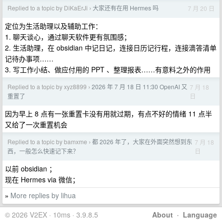
Replied to a topic by DiKaErJi
大家还有在用 Hermes 吗
7 月 20 日
›
定位为生活助理以及辅助工作：
1. 聊天谈心，通过聊天软件更有氛围感；
2. 生活助理，在 obsidian 中记日记，连接日历记行程，连接滴答清单
记待办事项……
3. 写工作小结、做应付用的 PPT 、整理报表……有意料之外的作用
Replied to a topic by xyz8899
2026 年 7 月 18 日 11:30 OpenAI 又
7 月 18
›
日
重置了
因为早上 8 点有一张重置卡没有用就过期，有点不好的情绪 11 点半
又给了一次重置机会
Replied to a topic by bamxme
都 2026 年了，大家在外面突然想到东
7 月 18
›
日
西，一般怎么快速记下来？
以前 obsidian ；
现在 Hermes via 微信；
More replies by lihua
»
© 2026 V2EX · 10ms · 3.9.8.5
About
·
Language