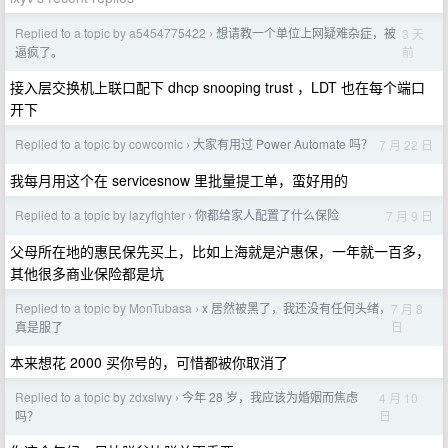
Replied to a topic by a5454775422
想请教一个单位上网疑难杂症，被
3 天
›
前
逼疯了。
接入层交换机上联口配下 dhcp snooping trust ，LDT 也在每个端口
开下
Replied to a topic by cowcomic
大家有用过 Power Automate 吗？
7 月 22 日
›
我每月用这个在 servicesnow 里批量提工单，蛮好用的
Replied to a topic by lazyfighter
你都给家人配置了什么保险
7 月 9 日
›
父母所在地的惠民保先买上，比如上海就是沪惠保，一年就一百多，
其他很多商业保险都是坑
Replied to a topic by MonTubasa
x 居然被黑了，我还没有任何头绪，
7 月 8
›
日
真是服了
本来想花 2000 买你号的，可惜都被你取消了
Replied to a topic by zdxslwy
今年 28 岁，我应该为婚姻而焦虑
4 月 10
›
日
吗？