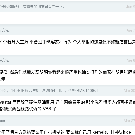
e 礼品卡代购服务，有需要的朋友可以看一下。
Jun 
好方法
Apr 
 对方说我月入三万 平台过于纵容这种行为 个人举报的速度还不如新店铺出
好方法
Apr 
存储硬盘" 然后你就能发现明明你看起来很严重也确实很刑的商家在明目张胆
这种
090 ， 16 核 64G 云主机（机房在四川），价格 RMB 1100/月
Mar 3
vastai 里面除了硬件基础费用 还有网络费用的 那个我看很多人都直接设
都能买两台线路优秀的 VPS 了
eos
Mar 2
了第三方系统要么用自带机制的 要么就自己用 kernelsu+HMA+hide