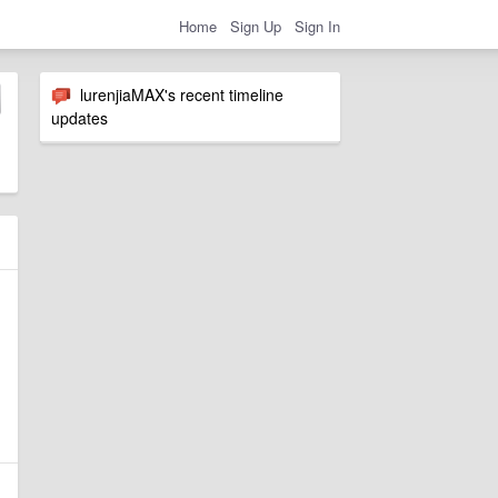
Home
Sign Up
Sign In
lurenjiaMAX's recent timeline
updates