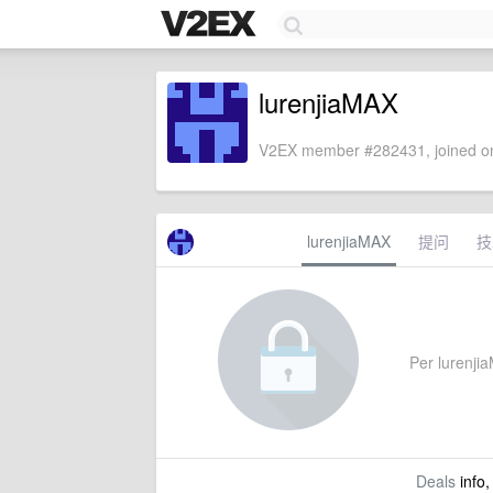
lurenjiaMAX
V2EX member #282431, joined on
lurenjiaMAX
提问
技
Per lurenjia
Deals
info,