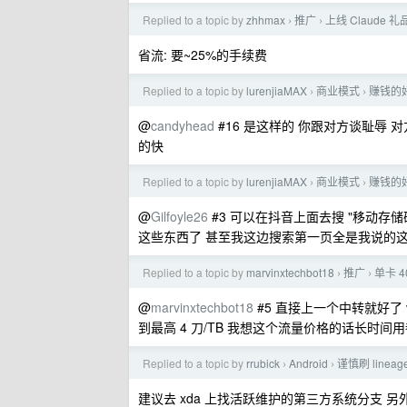
Replied to a topic by
zhhmax
推广
上线 Claud
›
›
省流: 要~25%的手续费
Replied to a topic by
lurenjiaMAX
商业模式
赚钱的
›
›
@
candyhead
#16 是这样的 你跟对方谈耻辱
的快
Replied to a topic by
lurenjiaMAX
商业模式
赚钱的
›
›
@
Gilfoyle26
#3 可以在抖音上面去搜 "移动
这些东西了 甚至我这边搜索第一页全是我说的
Replied to a topic by
marvinxtechbot18
推广
单卡 4
›
›
@
marvinxtechbot18
#5 直接上一个中转就好了 
到最高 4 刀/TB 我想这个流量价格的话长时间用
Replied to a topic by
rrubick
Android
谨慎刷 lineag
›
›
建议去 xda 上找活跃维护的第三方系统分支 另外用