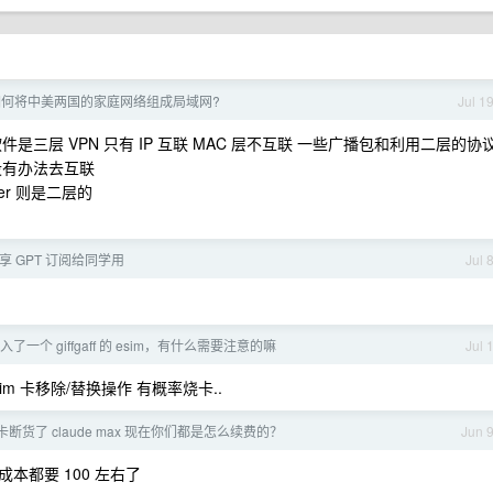
如何将中美两国的家庭网络组成局域网?
Jul 1
是三层 VPN 只有 IP 互联 MAC 层不互联 一些广播包和利用二层的协
没有办法去互联
tier 则是二层的
 共享 GPT 订阅给同学用
Jul 
入了一个 giffgaff 的 esim，有什么需要注意的嘛
Jul 
m 卡移除/替换操作 有概率烧卡..
断货了 claude max 现在你们都是怎么续费的？
Jun 
成本都要 100 左右了