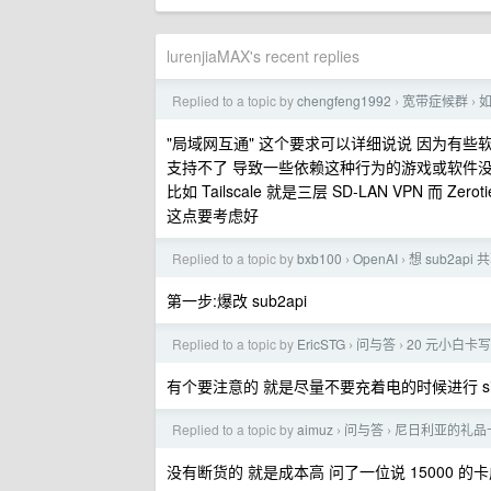
lurenjiaMAX's recent replies
Replied to a topic by
chengfeng1992
宽带症候群
›
›
"局域网互通" 这个要求可以详细说说 因为有些软件
支持不了 导致一些依赖这种行为的游戏或软件
比如 Tailscale 就是三层 SD-LAN VPN 而 Zero
这点要考虑好
Replied to a topic by
bxb100
OpenAI
想 sub2api
›
›
第一步:爆改 sub2api
Replied to a topic by
EricSTG
问与答
20 元小白卡写
›
›
有个要注意的 就是尽量不要充着电的时候进行 si
Replied to a topic by
aimuz
问与答
尼日利亚的礼品卡
›
›
没有断货的 就是成本高 问了一位说 15000 的卡