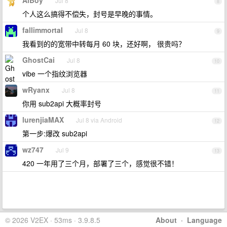
AiBoy
Jul 8
8
个人这么搞得不偿失，封号是早晚的事情。
fallimmortal
Jul 8
9
我看到的的宽带中转每月 60 块，还好啊， 很贵吗？
GhostCai
Jul 8
10
vibe 一个指纹浏览器
wRyanx
Jul 8
11
你用 sub2api 大概率封号
lurenjiaMAX
Jul 8 via Android
12
第一步:爆改 sub2api
wz747
Jul 9
13
420 一年用了三个月，部署了三个，感觉很不错！
© 2026 V2EX · 53ms · 3.9.8.5
About
·
Language