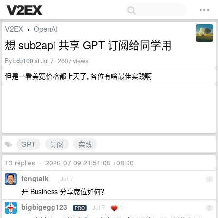
V2EX
OpenAI
›
想 sub2api 共享 GPT 订阅给同学用
By
bxb100
at Jul 7 · 2607 views
但是一看美宽价格都上天了, 各位有啥最佳实践啊
GPT
订阅
实践
13 replies
•
2026-07-09 21:51:08 +08:00
fengtalk
Jul 7
1
开 Business 分享席位如何？
bigbigegg123
Jul 7
1
PRO
2