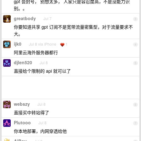
gpt 会封号， 别想太多， 人家只是容忍度高，不是没能力识
别。。
greatbody
Jul 7
3
你要知道共享 gpt 订阅不是宽带流量密集型，对于流量要求不
大。
ijk0
Jul 8 via iPhone
1
4
阿里云海外服务器都行
djlen520
Jul 8
5
直接给个限制的 api 就可以了
webszy
Jul 8
6
直接买中转站得了
Plutooo
Jul 8
7
你本地部署，内网穿透给他