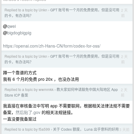
Replied to a topic by Unkn
GPT 账号有一个月的免费使用，但是没可用
2 天
›
前
的卡，有办法吗？
@
qwei
@
bigdogbigpig
https://openai.com/zh-Hans-CN/form/codex-for-oss/
Replied to a topic by Unkn
GPT 账号有一个月的免费使用，但是没可用
2 天
›
前
的卡，有办法吗？
蹲一个靠谱的方式
我有 6 个月的免费 pro 20x ，也没办法用
Replied to a topic by wwmmkk
教大家如何申请豁免中国大陆地区 App
2 天
›
前
Store ICP 备案
我直接在审核备注中写明 app 不需要联网，根据相关法律法规不需要
备案，
然后贴了.gov
的相关法规链接。
一直没要我备案过
Replied to a topic by f5a599
关于 Codex 额度， Luna 出乎意料的好用
3 天前
›