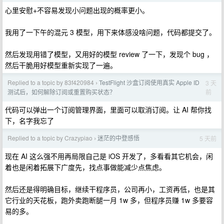
心里安慰+不容易发现小问题出现的概率更小。
我用了一下午的混元 3 模型，用下来体感没啥问题，代码都提交了。
然后发现用错了模型，又用好的模型 review 了一下，发现个 bug ，
然后干脆用好模型重新实现了一遍。
Replied to a topic by 83f420984
TestFlight 沙盒订阅使用真实 Apple ID
3 天
›
前
测试后，如何解除订阅或重置购买状态？
代码可以弹出一个订阅管理界面，里面可以取消订阅。让 AI 帮你找
下，名字我忘了
Replied to a topic by Crazypiao
迷茫的中登感悟
5 天前
›
现在 AI 这么强不用再局限自己是 iOS 开发了，多看看其它机会，闲
着也是闲着拓展下广度先，找点事做能减少点焦虑。
然后还是得明确目标，继续干程序员，公司再小，工资再低，也是其
它行业的天花板，跑外卖跑断腿一月 1w 多，但程序员赚 1w 多要容
易的多。