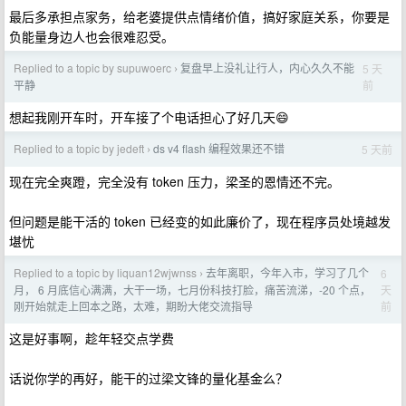
最后多承担点家务，给老婆提供点情绪价值，搞好家庭关系，你要是
负能量身边人也会很难忍受。
Replied to a topic by supuwoerc
复盘早上没礼让行人，内心久久不能
5 天
›
前
平静
想起我刚开车时，开车接了个电话担心了好几天😄
Replied to a topic by jedeft
ds v4 flash 编程效果还不错
5 天前
›
现在完全爽蹬，完全没有 token 压力，梁圣的恩情还不完。
但问题是能干活的 token 已经变的如此廉价了，现在程序员处境越发
堪忧
Replied to a topic by liquan12wjwnss
去年离职，今年入市，学习了几个
6
›
天
月， 6 月底信心满满，大干一场，七月份科技打脸，痛苦流涕，-20 个点，
前
刚开始就走上回本之路，太难，期盼大佬交流指导
这是好事啊，趁年轻交点学费
话说你学的再好，能干的过梁文锋的量化基金么？